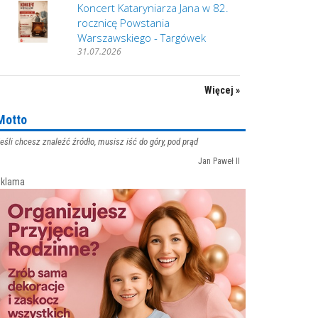
Koncert Kataryniarza Jana w 82.
rocznicę Powstania
Warszawskiego - Targówek
31.07.2026
Więcej »
Motto
eśli chcesz znaleźć źródło, musisz iść do góry, pod prąd
Jan Paweł II
klama