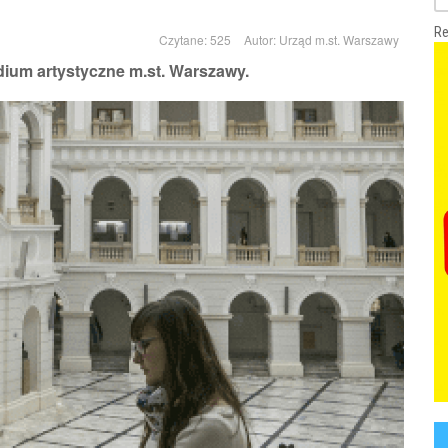
Re
Czytane: 525
Autor:
Urząd m.st. Warszawy
dium artystyczne m.st. Warszawy.