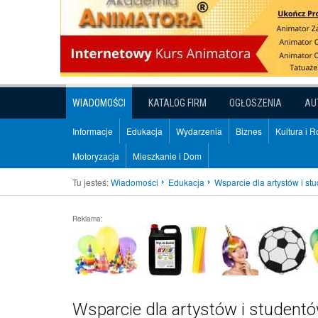
WIADOMOŚCI
KATALOG FIRM
OGŁOSZENIA
AU
Informacje
Edukacja
Wydarzenia
Biznes
Kultura i 
Motoryzacja
Mieszkanie i Dom
Tu jesteś:
Wiadomości
Edukacja
Wsparcie dla artystów i st
Reklama:
Wsparcie dla artystów i student