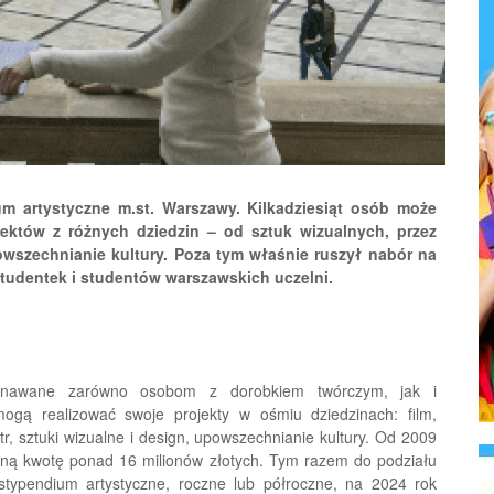
m artystyczne m.st. Warszawy. Kilkadziesiąt osób może
jektów z różnych dziedzin – od sztuk wizualnych, przez
owszechnianie kultury. Poza tym właśnie ruszył nabór na
studentek i studentów warszawskich uczelni.
yznawane zarówno osobom z dorobkiem twórczym, jak i
ogą realizować swoje projekty w ośmiu dziedzinach: film,
atr, sztuki wizualne i design, upowszechnianie kultury. Od 2009
zną kwotę ponad 16 milionów złotych. Tym razem do podziału
stypendium artystyczne, roczne lub półroczne, na 2024 rok