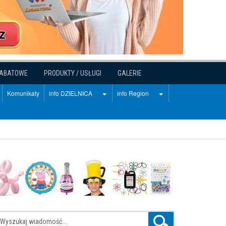
RABATOWE
PRODUKTY / USŁUGI
GALERIE
Komunikaty
info DZIELNICA
info Region