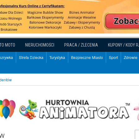
TO MOTO
NIERUCHOMOŚCI
PRACA / ZLECENIA
KUPONY / KODY 
Rozrywka
Strefa Dziecka
Turystyka
Bezpieczne Miasto
Sport
Zdrowie
udentów
ów