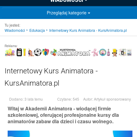
Przeglądaj kategorie
Tu jesteś:
Wiadomości
Edukacja
Internetowy Kurs Animatora - KursAnimatora.pl
Reklama:
Internetowy Kurs Animatora -
KursAnimatora.pl
Dodano: 3 lata temu
Czytane: 545
Autor:
Artykuł sponsorowany
Witaj w Akademii Animatora - wiodącej firmie
szkoleniowej, oferującej profesjonalne kursy dla
animatorów zabaw dla dzieci i czasu wolnego.