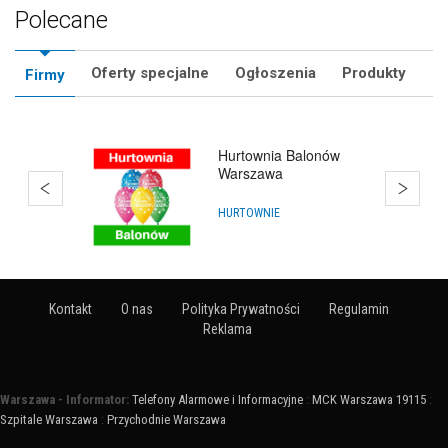
Polecane
Oferty specjalne
Ogłoszenia
Produkty
Firmy
Bańki Mydlane
Warszawa
HURTOWNIE
Kontakt
O nas
Polityka Prywatności
Regulamin
Reklama
Warszawa - Informator:
Telefony Alarmowe i Informacyjne
:
MCK Warszawa 19115
:
Szpitale Warszawa
:
Przychodnie Warszawa