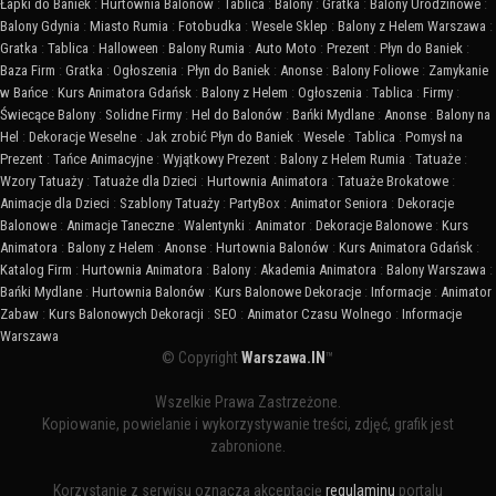
Łapki do Baniek
:
Hurtownia Balonów
:
Tablica
:
Balony
:
Gratka
:
Balony Urodzinowe
:
Balony Gdynia
:
Miasto Rumia
:
Fotobudka
:
Wesele Sklep
:
Balony z Helem Warszawa
:
Gratka
:
Tablica
:
Halloween
:
Balony Rumia
:
Auto Moto
:
Prezent
:
Płyn do Baniek
:
Baza Firm
:
Gratka
:
Ogłoszenia
:
Płyn do Baniek
:
Anonse
:
Balony Foliowe
:
Zamykanie
w Bańce
:
Kurs Animatora Gdańsk
:
Balony z Helem
:
Ogłoszenia
:
Tablica
:
Firmy
:
Świecące Balony
:
Solidne Firmy
:
Hel do Balonów
:
Bańki Mydlane
:
Anonse
:
Balony na
Hel
:
Dekoracje Weselne
:
Jak zrobić Płyn do Baniek
:
Wesele
:
Tablica
:
Pomysł na
Prezent
:
Tańce Animacyjne
:
Wyjątkowy Prezent
:
Balony z Helem Rumia
:
Tatuaże
:
Wzory Tatuaży
:
Tatuaże dla Dzieci
:
Hurtownia Animatora
:
Tatuaże Brokatowe
:
Animacje dla Dzieci
:
Szablony Tatuaży
:
PartyBox
:
Animator Seniora
:
Dekoracje
Balonowe
:
Animacje Taneczne
:
Walentynki
:
Animator
:
Dekoracje Balonowe
:
Kurs
Animatora
:
Balony z Helem
:
Anonse
:
Hurtownia Balonów
:
Kurs Animatora Gdańsk
:
Katalog Firm
:
Hurtownia Animatora
:
Balony
:
Akademia Animatora
:
Balony Warszawa
:
Bańki Mydlane
:
Hurtownia Balonów
:
Kurs Balonowe Dekoracje
:
Informacje
:
Animator
Zabaw
:
Kurs Balonowych Dekoracji
:
SEO
:
Animator Czasu Wolnego
:
Informacje
Warszawa
© Copyright
Warszawa.IN
™
Wszelkie Prawa Zastrzeżone.
Kopiowanie, powielanie i wykorzystywanie treści, zdjęć, grafik jest
zabronione.
Korzystanie z serwisu oznacza akceptację
regulaminu
portalu