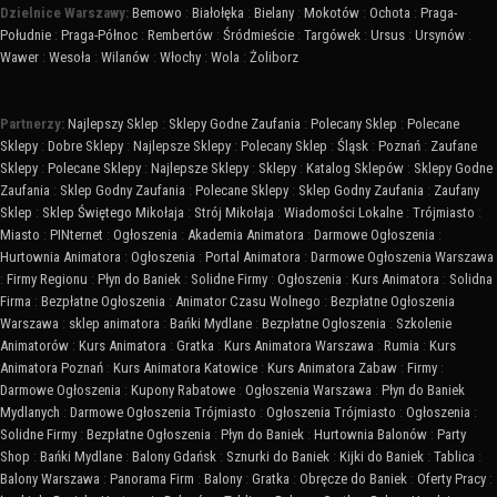
Dzielnice Warszawy:
Bemowo
:
Białołęka
:
Bielany
:
Mokotów
:
Ochota
:
Praga-
Południe
:
Praga-Północ
:
Rembertów
:
Śródmieście
:
Targówek
:
Ursus
:
Ursynów
:
Wawer
:
Wesoła
:
Wilanów
:
Włochy
:
Wola
:
Żoliborz
Partnerzy:
Najlepszy Sklep
:
Sklepy Godne Zaufania
:
Polecany Sklep
:
Polecane
Sklepy
:
Dobre Sklepy
:
Najlepsze Sklepy
:
Polecany Sklep
:
Śląsk
:
Poznań
:
Zaufane
Sklepy
:
Polecane Sklepy
:
Najlepsze Sklepy
:
Sklepy
:
Katalog Sklepów
:
Sklepy Godne
Zaufania
:
Sklep Godny Zaufania
:
Polecane Sklepy
:
Sklep Godny Zaufania
:
Zaufany
Sklep
:
Sklep Świętego Mikołaja
:
Strój Mikołaja
:
Wiadomości Lokalne
:
Trójmiasto
:
Miasto
:
PINternet
:
Ogłoszenia
:
Akademia Animatora
:
Darmowe Ogłoszenia
:
Hurtownia Animatora
:
Ogłoszenia
:
Portal Animatora
:
Darmowe Ogłoszenia Warszawa
:
Firmy Regionu
:
Płyn do Baniek
:
Solidne Firmy
:
Ogłoszenia
:
Kurs Animatora
:
Solidna
Firma
:
Bezpłatne Ogłoszenia
:
Animator Czasu Wolnego
:
Bezpłatne Ogłoszenia
Warszawa
:
sklep animatora
:
Bańki Mydlane
:
Bezpłatne Ogłoszenia
:
Szkolenie
Animatorów
:
Kurs Animatora
:
Gratka
:
Kurs Animatora Warszawa
:
Rumia
:
Kurs
Animatora Poznań
:
Kurs Animatora Katowice
:
Kurs Animatora Zabaw
:
Firmy
:
Darmowe Ogłoszenia
:
Kupony Rabatowe
:
Ogłoszenia Warszawa
:
Płyn do Baniek
Mydlanych
:
Darmowe Ogłoszenia Trójmiasto
:
Ogłoszenia Trójmiasto
:
Ogłoszenia
:
Solidne Firmy
:
Bezpłatne Ogłoszenia
:
Płyn do Baniek
:
Hurtownia Balonów
:
Party
Shop
:
Bańki Mydlane
:
Balony Gdańsk
:
Sznurki do Baniek
:
Kijki do Baniek
:
Tablica
:
Balony Warszawa
:
Panorama Firm
:
Balony
:
Gratka
:
Obręcze do Baniek
:
Oferty Pracy
: