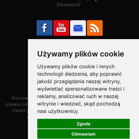
Warszawa.IN™
Używamy plików cookie
Bezpieczne Płatności obsługuje:
Używamy plików cookie i innych
technologii śledzenia, aby poprawić
jakość przeglądania naszej witryny,
wyświetlać spersonalizowane treści i
reklamy, analizować ruch w naszej
Warszawa – miasto stołeczne Warszawa. Nazwa miasta zaczęła
witrynie i wiedzieć, skąd pochodzą
pojawiać się w dokumentach w XIV wieku jako Warszewa, a od XV wieku
również jako Warszowa. Zmiana nazwy na Warszawa w XV wieku
nasi użytkownicy.
wynikała z mazowieckiej wymowy dialektycznej.
Zgoda
Odmawiam