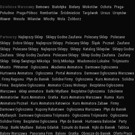
Dzielnice Warszawy:
Bemowo
:
Białołęka
:
Bielany
:
Mokotów
:
Ochota
:
Praga-
Południe
:
Praga-Północ
:
Rembertów
:
Śródmieście
:
Targówek
:
Ursus
:
Ursynów
:
Wawer
:
Wesoła
:
Wilanów
:
Włochy
:
Wola
:
Żoliborz
Partnerzy:
Najlepszy Sklep
:
Sklepy Godne Zaufania
:
Polecany Sklep
:
Polecane
Sklepy
:
Dobre Sklepy
:
Najlepsze Sklepy
:
Polecany Sklep
:
Śląsk
:
Poznań
:
Zaufane
Sklepy
:
Polecane Sklepy
:
Najlepsze Sklepy
:
Sklepy
:
Katalog Sklepów
:
Sklepy Godne
Zaufania
:
Sklep Godny Zaufania
:
Polecane Sklepy
:
Sklep Godny Zaufania
:
Zaufany
Sklep
:
Sklep Świętego Mikołaja
:
Strój Mikołaja
:
Wiadomości Lokalne
:
Trójmiasto
:
Miasto
:
PINternet
:
Ogłoszenia
:
Akademia Animatora
:
Darmowe Ogłoszenia
:
Hurtownia Animatora
:
Ogłoszenia
:
Portal Animatora
:
Darmowe Ogłoszenia Warszawa
:
Firmy Regionu
:
Płyn do Baniek
:
Solidne Firmy
:
Ogłoszenia
:
Kurs Animatora
:
Solidna
Firma
:
Bezpłatne Ogłoszenia
:
Animator Czasu Wolnego
:
Bezpłatne Ogłoszenia
Warszawa
:
sklep animatora
:
Bańki Mydlane
:
Bezpłatne Ogłoszenia
:
Szkolenie
Animatorów
:
Kurs Animatora
:
Gratka
:
Kurs Animatora Warszawa
:
Rumia
:
Kurs
Animatora Poznań
:
Kurs Animatora Katowice
:
Kurs Animatora Zabaw
:
Firmy
:
Darmowe Ogłoszenia
:
Kupony Rabatowe
:
Ogłoszenia Warszawa
:
Płyn do Baniek
Mydlanych
:
Darmowe Ogłoszenia Trójmiasto
:
Ogłoszenia Trójmiasto
:
Ogłoszenia
:
Solidne Firmy
:
Bezpłatne Ogłoszenia
:
Płyn do Baniek
:
Hurtownia Balonów
:
Party
Shop
:
Bańki Mydlane
:
Balony Gdańsk
:
Sznurki do Baniek
:
Kijki do Baniek
:
Tablica
:
Balony Warszawa
:
Panorama Firm
:
Balony
:
Gratka
:
Obręcze do Baniek
:
Oferty Pracy
: