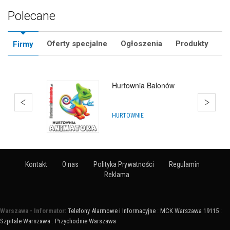
Polecane
Oferty specjalne
Ogłoszenia
Produkty
Firmy
Bańki Mydlane Gdańsk
ARTYKUŁY NA IMPREZY
Kontakt
O nas
Polityka Prywatności
Regulamin
Reklama
Warszawa - Informator:
Telefony Alarmowe i Informacyjne
:
MCK Warszawa 19115
:
Szpitale Warszawa
:
Przychodnie Warszawa