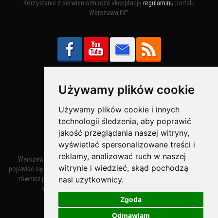
Korzystanie z serwisu oznacza akceptację
regulaminu
portalu
Warszawa.IN™
Używamy plików cookie
Bezpieczne Płatności obsługuje:
Używamy plików cookie i innych
technologii śledzenia, aby poprawić
jakość przeglądania naszej witryny,
wyświetlać spersonalizowane treści i
reklamy, analizować ruch w naszej
Warszawa – miasto stołeczne Warszawa. Nazwa miasta zaczęła
witrynie i wiedzieć, skąd pochodzą
pojawiać się w dokumentach w XIV wieku jako Warszewa, a od XV wieku
nasi użytkownicy.
również jako Warszowa. Zmiana nazwy na Warszawa w XV wieku
wynikała z mazowieckiej wymowy dialektycznej.
Zgoda
Odmawiam