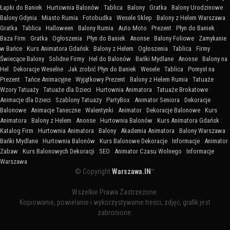
Łapki do Baniek
:
Hurtownia Balonów
:
Tablica
:
Balony
:
Gratka
:
Balony Urodzinowe
:
Balony Gdynia
:
Miasto Rumia
:
Fotobudka
:
Wesele Sklep
:
Balony z Helem Warszawa
:
Gratka
:
Tablica
:
Halloween
:
Balony Rumia
:
Auto Moto
:
Prezent
:
Płyn do Baniek
:
Baza Firm
:
Gratka
:
Ogłoszenia
:
Płyn do Baniek
:
Anonse
:
Balony Foliowe
:
Zamykanie
w Bańce
:
Kurs Animatora Gdańsk
:
Balony z Helem
:
Ogłoszenia
:
Tablica
:
Firmy
:
Świecące Balony
:
Solidne Firmy
:
Hel do Balonów
:
Bańki Mydlane
:
Anonse
:
Balony na
Hel
:
Dekoracje Weselne
:
Jak zrobić Płyn do Baniek
:
Wesele
:
Tablica
:
Pomysł na
Prezent
:
Tańce Animacyjne
:
Wyjątkowy Prezent
:
Balony z Helem Rumia
:
Tatuaże
:
Wzory Tatuaży
:
Tatuaże dla Dzieci
:
Hurtownia Animatora
:
Tatuaże Brokatowe
:
Animacje dla Dzieci
:
Szablony Tatuaży
:
PartyBox
:
Animator Seniora
:
Dekoracje
Balonowe
:
Animacje Taneczne
:
Walentynki
:
Animator
:
Dekoracje Balonowe
:
Kurs
Animatora
:
Balony z Helem
:
Anonse
:
Hurtownia Balonów
:
Kurs Animatora Gdańsk
:
Katalog Firm
:
Hurtownia Animatora
:
Balony
:
Akademia Animatora
:
Balony Warszawa
:
Bańki Mydlane
:
Hurtownia Balonów
:
Kurs Balonowe Dekoracje
:
Informacje
:
Animator
Zabaw
:
Kurs Balonowych Dekoracji
:
SEO
:
Animator Czasu Wolnego
:
Informacje
Warszawa
© Copyright
Warszawa.IN
™
Wszelkie Prawa Zastrzeżone.
Kopiowanie, powielanie i wykorzystywanie treści, zdjęć, grafik jest
zabronione.