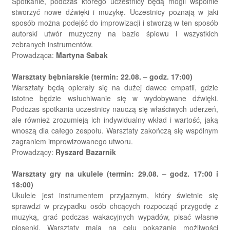
Spotkanie, podczas którego uczestnicy będą mogli wspólnie
stworzyć nowe dźwięki i muzykę. Uczestnicy poznają w jaki
sposób można podejść do improwizacji i stworzą w ten sposób
autorski utwór muzyczny na bazie śpiewu i wszystkich
zebranych instrumentów.
Prowadząca:
Martyna Sabak
Warsztaty bębniarskie (termin: 22.08. – godz. 17:00)
Warsztaty będą opierały się na dużej dawce empatii, gdzie
istotne będzie wsłuchiwanie się w wydobywane dźwięki.
Podczas spotkania uczestnicy nauczą się właściwych uderzeń,
ale również zrozumieją ich indywidualny wkład i wartość, jaką
wnoszą dla całego zespołu. Warsztaty zakończą się wspólnym
zagraniem improwizowanego utworu.
Prowadzący:
Ryszard Bazarnik
Warsztaty gry na ukulele (termin: 29.08. – godz. 17:00 i
18:00)
Ukulele jest instrumentem przyjaznym, który świetnie się
sprawdzi w przypadku osób chcących rozpocząć przygodę z
muzyką, grać podczas wakacyjnych wypadów, pisać własne
piosenki. Warsztaty mają na celu pokazanie możliwości