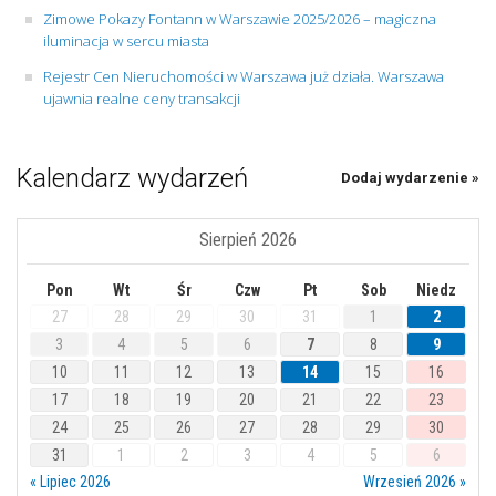
Zimowe Pokazy Fontann w Warszawie 2025/2026 – magiczna
iluminacja w sercu miasta
Rejestr Cen Nieruchomości w Warszawa już działa. Warszawa
ujawnia realne ceny transakcji
Kalendarz wydarzeń
Dodaj wydarzenie »
Sierpień 2026
Pon
Wt
Śr
Czw
Pt
Sob
Niedz
27
28
29
30
31
1
2
3
4
5
6
7
8
9
10
11
12
13
14
15
16
17
18
19
20
21
22
23
24
25
26
27
28
29
30
31
1
2
3
4
5
6
« Lipiec 2026
Wrzesień 2026 »