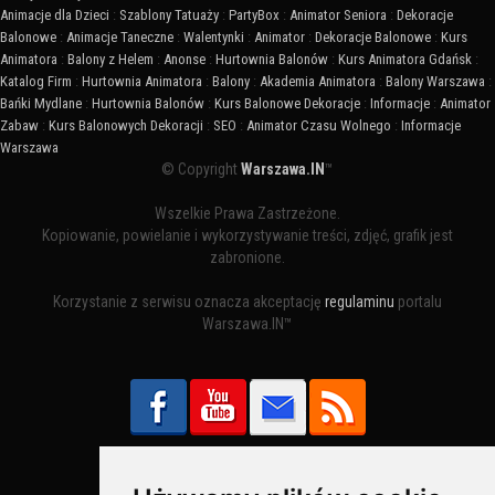
Animacje dla Dzieci
:
Szablony Tatuaży
:
PartyBox
:
Animator Seniora
:
Dekoracje
Balonowe
:
Animacje Taneczne
:
Walentynki
:
Animator
:
Dekoracje Balonowe
:
Kurs
Animatora
:
Balony z Helem
:
Anonse
:
Hurtownia Balonów
:
Kurs Animatora Gdańsk
:
Katalog Firm
:
Hurtownia Animatora
:
Balony
:
Akademia Animatora
:
Balony Warszawa
:
Bańki Mydlane
:
Hurtownia Balonów
:
Kurs Balonowe Dekoracje
:
Informacje
:
Animator
Zabaw
:
Kurs Balonowych Dekoracji
:
SEO
:
Animator Czasu Wolnego
:
Informacje
Warszawa
© Copyright
Warszawa.IN
™
Wszelkie Prawa Zastrzeżone.
Kopiowanie, powielanie i wykorzystywanie treści, zdjęć, grafik jest
zabronione.
Korzystanie z serwisu oznacza akceptację
regulaminu
portalu
Warszawa.IN™