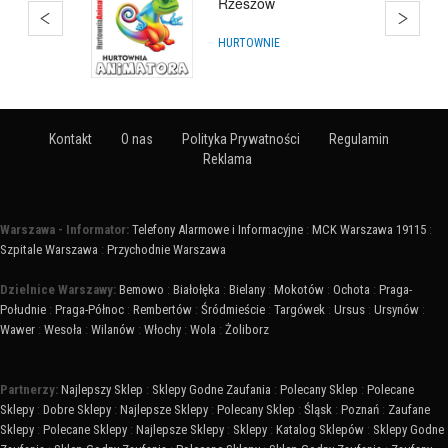
HURTOWNIE
Kontakt
O nas
Polityka Prywatności
Regulamin
Reklama
Warszawa - Informator:
Telefony Alarmowe i Informacyjne
:
MCK Warszawa 19115
:
Szpitale Warszawa
:
Przychodnie Warszawa
Dzielnice Warszawy:
Bemowo
:
Białołęka
:
Bielany
:
Mokotów
:
Ochota
:
Praga-
Południe
:
Praga-Północ
:
Rembertów
:
Śródmieście
:
Targówek
:
Ursus
:
Ursynów
:
Wawer
:
Wesoła
:
Wilanów
:
Włochy
:
Wola
:
Żoliborz
Partnerzy:
Najlepszy Sklep
:
Sklepy Godne Zaufania
:
Polecany Sklep
:
Polecane
Sklepy
:
Dobre Sklepy
:
Najlepsze Sklepy
:
Polecany Sklep
:
Śląsk
:
Poznań
:
Zaufane
Sklepy
:
Polecane Sklepy
:
Najlepsze Sklepy
:
Sklepy
:
Katalog Sklepów
:
Sklepy Godne