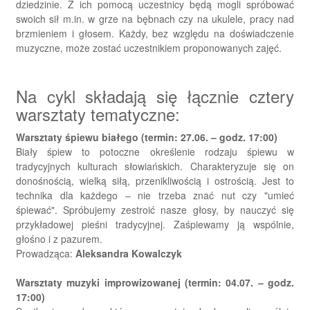
dziedzinie. Z ich pomocą uczestnicy będą mogli spróbować
swoich sił m.in. w grze na bębnach czy na ukulele, pracy nad
brzmieniem i głosem. Każdy, bez względu na doświadczenie
muzyczne, może zostać uczestnikiem proponowanych zajęć.
Na cykl składają się łącznie cztery
warsztaty tematyczne:
Warsztaty śpiewu białego (termin: 27.06. – godz. 17:00)
Biały śpiew to potoczne określenie rodzaju śpiewu w
tradycyjnych kulturach słowiańskich. Charakteryzuje się on
donośnością, wielką siłą, przenikliwością i ostrością. Jest to
technika dla każdego – nie trzeba znać nut czy "umieć
śpiewać". Spróbujemy zestroić nasze głosy, by nauczyć się
przykładowej pieśni tradycyjnej. Zaśpiewamy ją wspólnie,
głośno i z pazurem.
Prowadząca:
Aleksandra Kowalczyk
Warsztaty muzyki improwizowanej (termin: 04.07. – godz.
17:00)