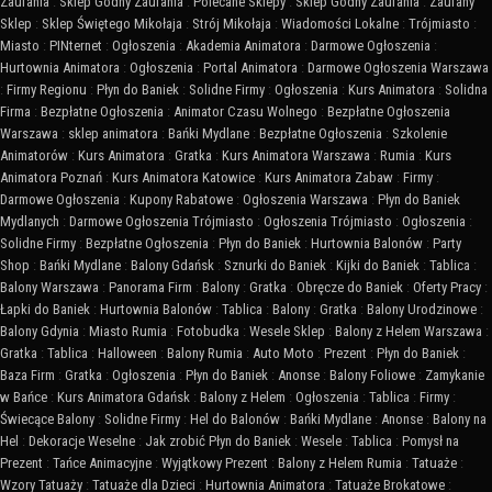
Zaufania
:
Sklep Godny Zaufania
:
Polecane Sklepy
:
Sklep Godny Zaufania
:
Zaufany
Sklep
:
Sklep Świętego Mikołaja
:
Strój Mikołaja
:
Wiadomości Lokalne
:
Trójmiasto
:
Miasto
:
PINternet
:
Ogłoszenia
:
Akademia Animatora
:
Darmowe Ogłoszenia
:
Hurtownia Animatora
:
Ogłoszenia
:
Portal Animatora
:
Darmowe Ogłoszenia Warszawa
:
Firmy Regionu
:
Płyn do Baniek
:
Solidne Firmy
:
Ogłoszenia
:
Kurs Animatora
:
Solidna
Firma
:
Bezpłatne Ogłoszenia
:
Animator Czasu Wolnego
:
Bezpłatne Ogłoszenia
Warszawa
:
sklep animatora
:
Bańki Mydlane
:
Bezpłatne Ogłoszenia
:
Szkolenie
Animatorów
:
Kurs Animatora
:
Gratka
:
Kurs Animatora Warszawa
:
Rumia
:
Kurs
Animatora Poznań
:
Kurs Animatora Katowice
:
Kurs Animatora Zabaw
:
Firmy
:
Darmowe Ogłoszenia
:
Kupony Rabatowe
:
Ogłoszenia Warszawa
:
Płyn do Baniek
Mydlanych
:
Darmowe Ogłoszenia Trójmiasto
:
Ogłoszenia Trójmiasto
:
Ogłoszenia
:
Solidne Firmy
:
Bezpłatne Ogłoszenia
:
Płyn do Baniek
:
Hurtownia Balonów
:
Party
Shop
:
Bańki Mydlane
:
Balony Gdańsk
:
Sznurki do Baniek
:
Kijki do Baniek
:
Tablica
:
Balony Warszawa
:
Panorama Firm
:
Balony
:
Gratka
:
Obręcze do Baniek
:
Oferty Pracy
:
Łapki do Baniek
:
Hurtownia Balonów
:
Tablica
:
Balony
:
Gratka
:
Balony Urodzinowe
:
Balony Gdynia
:
Miasto Rumia
:
Fotobudka
:
Wesele Sklep
:
Balony z Helem Warszawa
:
Gratka
:
Tablica
:
Halloween
:
Balony Rumia
:
Auto Moto
:
Prezent
:
Płyn do Baniek
:
Baza Firm
:
Gratka
:
Ogłoszenia
:
Płyn do Baniek
:
Anonse
:
Balony Foliowe
:
Zamykanie
w Bańce
:
Kurs Animatora Gdańsk
:
Balony z Helem
:
Ogłoszenia
:
Tablica
:
Firmy
:
Świecące Balony
:
Solidne Firmy
:
Hel do Balonów
:
Bańki Mydlane
:
Anonse
:
Balony na
Hel
:
Dekoracje Weselne
:
Jak zrobić Płyn do Baniek
:
Wesele
:
Tablica
:
Pomysł na
Prezent
:
Tańce Animacyjne
:
Wyjątkowy Prezent
:
Balony z Helem Rumia
:
Tatuaże
:
Wzory Tatuaży
:
Tatuaże dla Dzieci
:
Hurtownia Animatora
:
Tatuaże Brokatowe
: