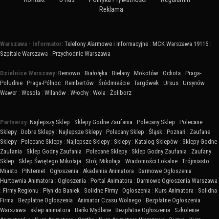
Reklama
Warszawa - Informator:
Telefony Alarmowe i Informacyjne
:
MCK Warszawa 19115
:
Szpitale Warszawa
:
Przychodnie Warszawa
Dzielnice Warszawy:
Bemowo
:
Białołęka
:
Bielany
:
Mokotów
:
Ochota
:
Praga-
Południe
:
Praga-Północ
:
Rembertów
:
Śródmieście
:
Targówek
:
Ursus
:
Ursynów
:
Wawer
:
Wesoła
:
Wilanów
:
Włochy
:
Wola
:
Żoliborz
Partnerzy:
Najlepszy Sklep
:
Sklepy Godne Zaufania
:
Polecany Sklep
:
Polecane
Sklepy
:
Dobre Sklepy
:
Najlepsze Sklepy
:
Polecany Sklep
:
Śląsk
:
Poznań
:
Zaufane
Sklepy
:
Polecane Sklepy
:
Najlepsze Sklepy
:
Sklepy
:
Katalog Sklepów
:
Sklepy Godne
Zaufania
:
Sklep Godny Zaufania
:
Polecane Sklepy
:
Sklep Godny Zaufania
:
Zaufany
Sklep
:
Sklep Świętego Mikołaja
:
Strój Mikołaja
:
Wiadomości Lokalne
:
Trójmiasto
:
Miasto
:
PINternet
:
Ogłoszenia
:
Akademia Animatora
:
Darmowe Ogłoszenia
:
Hurtownia Animatora
:
Ogłoszenia
:
Portal Animatora
:
Darmowe Ogłoszenia Warszawa
:
Firmy Regionu
:
Płyn do Baniek
:
Solidne Firmy
:
Ogłoszenia
:
Kurs Animatora
:
Solidna
Firma
:
Bezpłatne Ogłoszenia
:
Animator Czasu Wolnego
:
Bezpłatne Ogłoszenia
Warszawa
:
sklep animatora
:
Bańki Mydlane
:
Bezpłatne Ogłoszenia
:
Szkolenie