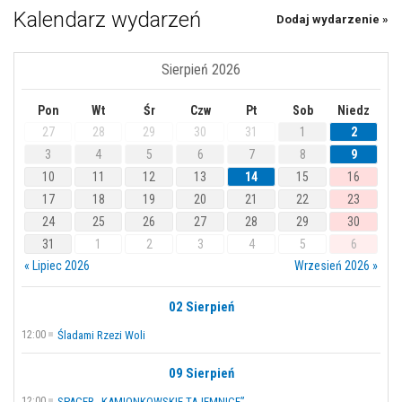
Kalendarz wydarzeń
Dodaj wydarzenie »
Sierpień 2026
Pon
Wt
Śr
Czw
Pt
Sob
Niedz
27
28
29
30
31
1
2
3
4
5
6
7
8
9
10
11
12
13
14
15
16
17
18
19
20
21
22
23
24
25
26
27
28
29
30
31
1
2
3
4
5
6
« Lipiec 2026
Wrzesień 2026 »
02 Sierpień
12:00
Śladami Rzezi Woli
09 Sierpień
12:00
SPACER „KAMIONKOWSKIE TAJEMNICE”