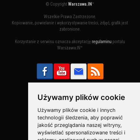
© Copyright
Warszawa.IN
™
Wszelkie Prawa Zastrzeżone.
Kopiowanie, powielanie i wykorzystywanie treści, zdjęć, grafik jest
zabronione.
Korzystanie z serwisu oznacza akceptację
regulaminu
portalu
Warszawa.IN™
Używamy plików cookie
Bezpieczne Płatności obsługuje:
Używamy plików cookie i innych
technologii śledzenia, aby poprawić
jakość przeglądania naszej witryny,
wyświetlać spersonalizowane treści i