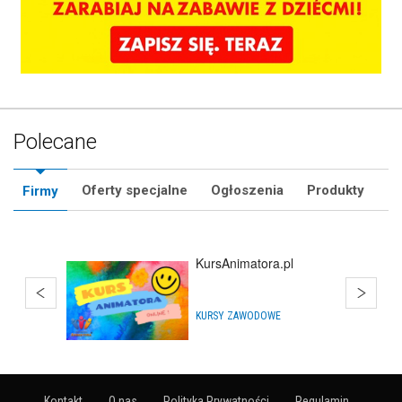
Polecane
Oferty specjalne
Ogłoszenia
Produkty
Firmy
Q'Joy - Bańki Mydlane
ARTYKUŁY NA IMPREZY
Kontakt
O nas
Polityka Prywatności
Regulamin