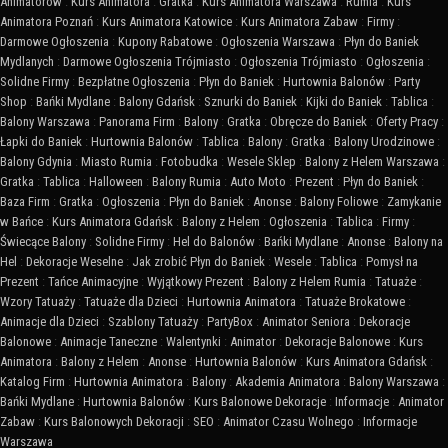
Animatorów
:
Kurs Animatora
:
Gratka
:
Kurs Animatora Warszawa
:
Rumia
:
Kurs
Animatora Poznań
:
Kurs Animatora Katowice
:
Kurs Animatora Zabaw
:
Firmy
:
Darmowe Ogłoszenia
:
Kupony Rabatowe
:
Ogłoszenia Warszawa
:
Płyn do Baniek
Mydlanych
:
Darmowe Ogłoszenia Trójmiasto
:
Ogłoszenia Trójmiasto
:
Ogłoszenia
:
Solidne Firmy
:
Bezpłatne Ogłoszenia
:
Płyn do Baniek
:
Hurtownia Balonów
:
Party
Shop
:
Bańki Mydlane
:
Balony Gdańsk
:
Sznurki do Baniek
:
Kijki do Baniek
:
Tablica
:
Balony Warszawa
:
Panorama Firm
:
Balony
:
Gratka
:
Obręcze do Baniek
:
Oferty Pracy
:
Łapki do Baniek
:
Hurtownia Balonów
:
Tablica
:
Balony
:
Gratka
:
Balony Urodzinowe
:
Balony Gdynia
:
Miasto Rumia
:
Fotobudka
:
Wesele Sklep
:
Balony z Helem Warszawa
:
Gratka
:
Tablica
:
Halloween
:
Balony Rumia
:
Auto Moto
:
Prezent
:
Płyn do Baniek
:
Baza Firm
:
Gratka
:
Ogłoszenia
:
Płyn do Baniek
:
Anonse
:
Balony Foliowe
:
Zamykanie
w Bańce
:
Kurs Animatora Gdańsk
:
Balony z Helem
:
Ogłoszenia
:
Tablica
:
Firmy
:
Świecące Balony
:
Solidne Firmy
:
Hel do Balonów
:
Bańki Mydlane
:
Anonse
:
Balony na
Hel
:
Dekoracje Weselne
:
Jak zrobić Płyn do Baniek
:
Wesele
:
Tablica
:
Pomysł na
Prezent
:
Tańce Animacyjne
:
Wyjątkowy Prezent
:
Balony z Helem Rumia
:
Tatuaże
:
Wzory Tatuaży
:
Tatuaże dla Dzieci
:
Hurtownia Animatora
:
Tatuaże Brokatowe
:
Animacje dla Dzieci
:
Szablony Tatuaży
:
PartyBox
:
Animator Seniora
:
Dekoracje
Balonowe
:
Animacje Taneczne
:
Walentynki
:
Animator
:
Dekoracje Balonowe
:
Kurs
Animatora
:
Balony z Helem
:
Anonse
:
Hurtownia Balonów
:
Kurs Animatora Gdańsk
:
Katalog Firm
:
Hurtownia Animatora
:
Balony
:
Akademia Animatora
:
Balony Warszawa
:
Bańki Mydlane
:
Hurtownia Balonów
:
Kurs Balonowe Dekoracje
:
Informacje
:
Animator
Zabaw
:
Kurs Balonowych Dekoracji
:
SEO
:
Animator Czasu Wolnego
:
Informacje
Warszawa