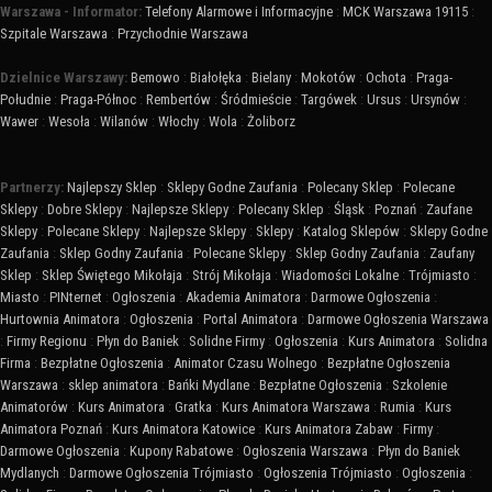
Warszawa - Informator:
Telefony Alarmowe i Informacyjne
:
MCK Warszawa 19115
:
Szpitale Warszawa
:
Przychodnie Warszawa
Dzielnice Warszawy:
Bemowo
:
Białołęka
:
Bielany
:
Mokotów
:
Ochota
:
Praga-
Południe
:
Praga-Północ
:
Rembertów
:
Śródmieście
:
Targówek
:
Ursus
:
Ursynów
:
Wawer
:
Wesoła
:
Wilanów
:
Włochy
:
Wola
:
Żoliborz
Partnerzy:
Najlepszy Sklep
:
Sklepy Godne Zaufania
:
Polecany Sklep
:
Polecane
Sklepy
:
Dobre Sklepy
:
Najlepsze Sklepy
:
Polecany Sklep
:
Śląsk
:
Poznań
:
Zaufane
Sklepy
:
Polecane Sklepy
:
Najlepsze Sklepy
:
Sklepy
:
Katalog Sklepów
:
Sklepy Godne
Zaufania
:
Sklep Godny Zaufania
:
Polecane Sklepy
:
Sklep Godny Zaufania
:
Zaufany
Sklep
:
Sklep Świętego Mikołaja
:
Strój Mikołaja
:
Wiadomości Lokalne
:
Trójmiasto
:
Miasto
:
PINternet
:
Ogłoszenia
:
Akademia Animatora
:
Darmowe Ogłoszenia
:
Hurtownia Animatora
:
Ogłoszenia
:
Portal Animatora
:
Darmowe Ogłoszenia Warszawa
:
Firmy Regionu
:
Płyn do Baniek
:
Solidne Firmy
:
Ogłoszenia
:
Kurs Animatora
:
Solidna
Firma
:
Bezpłatne Ogłoszenia
:
Animator Czasu Wolnego
:
Bezpłatne Ogłoszenia
Warszawa
:
sklep animatora
:
Bańki Mydlane
:
Bezpłatne Ogłoszenia
:
Szkolenie
Animatorów
:
Kurs Animatora
:
Gratka
:
Kurs Animatora Warszawa
:
Rumia
:
Kurs
Animatora Poznań
:
Kurs Animatora Katowice
:
Kurs Animatora Zabaw
:
Firmy
:
Darmowe Ogłoszenia
:
Kupony Rabatowe
:
Ogłoszenia Warszawa
:
Płyn do Baniek
Mydlanych
:
Darmowe Ogłoszenia Trójmiasto
:
Ogłoszenia Trójmiasto
:
Ogłoszenia
: