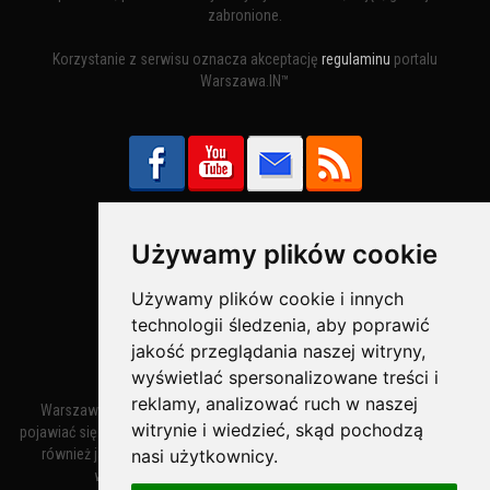
zabronione.
Korzystanie z serwisu oznacza akceptację
regulaminu
portalu
Warszawa.IN™
Używamy plików cookie
Bezpieczne Płatności obsługuje:
Używamy plików cookie i innych
technologii śledzenia, aby poprawić
jakość przeglądania naszej witryny,
wyświetlać spersonalizowane treści i
reklamy, analizować ruch w naszej
Warszawa – miasto stołeczne Warszawa. Nazwa miasta zaczęła
witrynie i wiedzieć, skąd pochodzą
pojawiać się w dokumentach w XIV wieku jako Warszewa, a od XV wieku
nasi użytkownicy.
również jako Warszowa. Zmiana nazwy na Warszawa w XV wieku
wynikała z mazowieckiej wymowy dialektycznej.