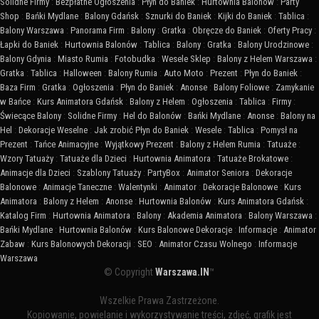
Solidne Firmy
:
Bezpłatne Ogłoszenia
:
Płyn do Baniek
:
Hurtownia Balonów
:
Party
Shop
:
Bańki Mydlane
:
Balony Gdańsk
:
Sznurki do Baniek
:
Kijki do Baniek
:
Tablica
:
Balony Warszawa
:
Panorama Firm
:
Balony
:
Gratka
:
Obręcze do Baniek
:
Oferty Pracy
:
Łapki do Baniek
:
Hurtownia Balonów
:
Tablica
:
Balony
:
Gratka
:
Balony Urodzinowe
:
Balony Gdynia
:
Miasto Rumia
:
Fotobudka
:
Wesele Sklep
:
Balony z Helem Warszawa
:
Gratka
:
Tablica
:
Halloween
:
Balony Rumia
:
Auto Moto
:
Prezent
:
Płyn do Baniek
:
Baza Firm
:
Gratka
:
Ogłoszenia
:
Płyn do Baniek
:
Anonse
:
Balony Foliowe
:
Zamykanie
w Bańce
:
Kurs Animatora Gdańsk
:
Balony z Helem
:
Ogłoszenia
:
Tablica
:
Firmy
:
Świecące Balony
:
Solidne Firmy
:
Hel do Balonów
:
Bańki Mydlane
:
Anonse
:
Balony na
Hel
:
Dekoracje Weselne
:
Jak zrobić Płyn do Baniek
:
Wesele
:
Tablica
:
Pomysł na
Prezent
:
Tańce Animacyjne
:
Wyjątkowy Prezent
:
Balony z Helem Rumia
:
Tatuaże
:
Wzory Tatuaży
:
Tatuaże dla Dzieci
:
Hurtownia Animatora
:
Tatuaże Brokatowe
:
Animacje dla Dzieci
:
Szablony Tatuaży
:
PartyBox
:
Animator Seniora
:
Dekoracje
Balonowe
:
Animacje Taneczne
:
Walentynki
:
Animator
:
Dekoracje Balonowe
:
Kurs
Animatora
:
Balony z Helem
:
Anonse
:
Hurtownia Balonów
:
Kurs Animatora Gdańsk
:
Katalog Firm
:
Hurtownia Animatora
:
Balony
:
Akademia Animatora
:
Balony Warszawa
:
Bańki Mydlane
:
Hurtownia Balonów
:
Kurs Balonowe Dekoracje
:
Informacje
:
Animator
Zabaw
:
Kurs Balonowych Dekoracji
:
SEO
:
Animator Czasu Wolnego
:
Informacje
Warszawa
© Copyright
Warszawa.IN
™
Wszelkie Prawa Zastrzeżone.
Kopiowanie, powielanie i wykorzystywanie treści, zdjęć, grafik jest