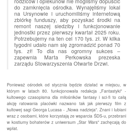
rodziców i opiekunów nie mogliśmy dopuścić
do zamknięcia ośrodka. Wynajęliśmy lokal
na Ursynowie i uruchomiliśmy internetową
zbiórkę funduszy, aby pozyskać środki na
remont naszej siedziby i funkcjonowanie
jednostki przez pierwszy kwartał 2025 roku.
Potrzebujemy na ten cel 170 tys. zł. W kilka
tygodni udało nam się zgromadzić ponad 70
tys. zł! To dla nas ogromny sukces –
zapewnia Marta Perkowska prezeska
zarządu Stowarzyszenia Otwarte Drzwi.
Ponieważ ośrodek od stycznia będzie działać w miejscu, w
którym w latach 80. funkcjonowała redakcja „Fantastyki" -
kultowego czasopisma dla miłośników fantasy i sci-fi to całą
akcję ratowania placówki nazwano tak jak pierwszy film z
kultowej sagi Georga Lucasa - „Nowa nadzieja". Znani i lubiani
wraz z osobami, które korzystają ze wsparcia ŚDS-u, przebrani
w kostiumy bohaterów z uniwersum „Star Wars" zachęcają do
wpłat.