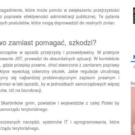
zagadnienie, które może pomóc w zwiększeniu przejrzystości
 poprawie efektywności administracji publicznej. Te pytania
ych postulatów, które mogą doprowadzić do realnych zmian.
awo zamiast pomagać, szkodzi?
morządów w sposób przejrzysty i przewidywalny. W praktyce
owanie JST, prowadzi do absurdalnych sytuacji. W kontekście
i, gdzie przepisy prawne, choć stworzone z zamiarem poprawy
J
tyce wywołują odwrotny skutek. Jakie regulacje utrudniają
rzymy się najbardziej problematycznym zapisom prawnym i
zmian w taki sposób, by w jednostkach samorządowych więcej
Re
ów, niż na biurokracji.
 Skarbników gmin, powiatów i województw z całej Polski by
amorządu terytorialnego.
oczesnych narzędzi, systemów IT i oprogramowania, które
ządu terytorialnego.