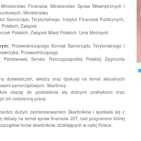
Ministerstwo Finansów, Ministerstwo Spraw Wewnętrznych i
hunkowych, Ministerstwo
ytut Samorządu Terytorialnego, Instytut Finansów Publicznych,
Polskich, Związek
eczek Polskich, Związek Miast Polskich, Unia Metropoli.
wym:
Przewodniczącego Komisji Samorządu Terytorialnego i
 Krawczyka, Przewodniczącego
ji Państwowej Senatu Rzeczypospolitej Polskiej Zygmunta
 doświadczeń, wiedzy oraz dyskusji na temat aktualnych
ansami samorządowymi. Skarbnicy
akże okazję do podzielenia się dobrymi praktykami oraz
yć ich codzienną pracę.
bardzo dużym zainteresowaniem Skarbników i spotkała się z
j debaty na temat spraw finansów JST, nad programem której
 zarządów forów skarbników, działających w całej Polsce.