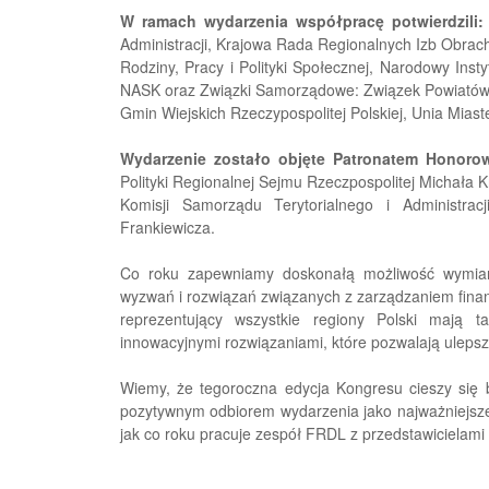
W ramach wydarzenia współpracę potwierdzili:
Administracji, Krajowa Rada Regionalnych Izb Obrac
Rodziny, Pracy i Polityki Społecznej, Narodowy Inst
NASK oraz Związki Samorządowe: Związek Powiatów 
Gmin Wiejskich Rzeczypospolitej Polskiej, Unia Miast
Wydarzenie zostało objęte Patronatem Honoro
Polityki Regionalnej Sejmu Rzeczpospolitej Michała
Komisji Samorządu Terytorialnego i Administrac
Frankiewicza.
Co roku zapewniamy doskonałą możliwość wymiany
wyzwań i rozwiązań związanych z zarządzaniem fin
reprezentujący wszystkie regiony Polski mają t
innowacyjnymi rozwiązaniami, które pozwalają ulepsz
Wiemy, że tegoroczna edycja Kongresu cieszy się 
pozytywnym odbiorem wydarzenia jako najważniejsze
jak co roku pracuje zespół FRDL z przedstawicielami