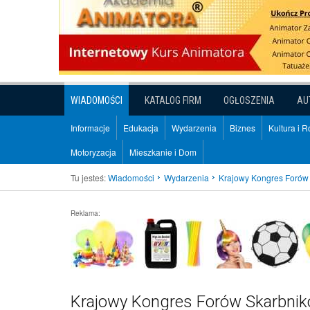
WIADOMOŚCI
KATALOG FIRM
OGŁOSZENIA
AU
Informacje
Edukacja
Wydarzenia
Biznes
Kultura i 
Motoryzacja
Mieszkanie i Dom
Tu jesteś:
Wiadomości
Wydarzenia
Krajowy Kongres Forów 
Reklama:
Krajowy Kongres Forów Skarbnikó