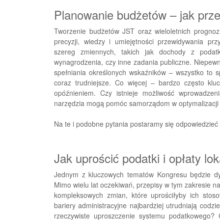
Planowanie budżetów – jak prz
Tworzenie budżetów JST oraz wieloletnich progno
precyzji, wiedzy i umiejętności przewidywania pr
szereg zmiennych, takich jak dochody z podatk
wynagrodzenia, czy inne zadania publiczne. Niepewn
spełniania określonych wskaźników – wszystko to s
coraz trudniejsze. Co więcej – bardzo często k
opóźnieniem. Czy istnieje możliwość wprowadzeni
narzędzia mogą pomóc samorządom w optymalizacji
Na te i podobne pytania postaramy się odpowiedzieć 
Jak uprościć podatki i opłaty lo
Jednym z kluczowych tematów Kongresu będzie dy
Mimo wielu lat oczekiwań, przepisy w tym zakresie na
kompleksowych zmian, które uprościłyby ich stosowa
bariery administracyjne najbardziej utrudniają codz
rzeczywiste uproszczenie systemu podatkowego?