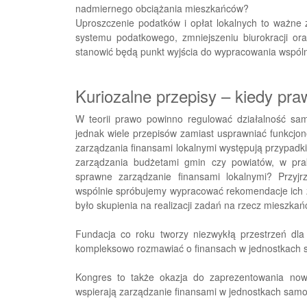
nadmiernego obciążania mieszkańców?
Uproszczenie podatków i opłat lokalnych to ważne 
systemu podatkowego, zmniejszeniu biurokracji oraz
stanowić będą punkt wyjścia do wypracowania wspóln
Kuriozalne przepisy – kiedy pr
W teorii prawo powinno regulować działalność sa
jednak wiele przepisów zamiast usprawniać funkcjon
zarządzania finansami lokalnymi występują przypadk
zarządzania budżetami gmin czy powiatów, w prak
sprawne zarządzanie finansami lokalnymi? Przyj
wspólnie spróbujemy wypracować rekomendacje ich 
było skupienia na realizacji zadań na rzecz mieszkańc
Fundacja co roku tworzy niezwykłą przestrzeń dla
kompleksowo rozmawiać o finansach w jednostkach s
Kongres to także okazja do zaprezentowania now
wspierają zarządzanie finansami w jednostkach samor