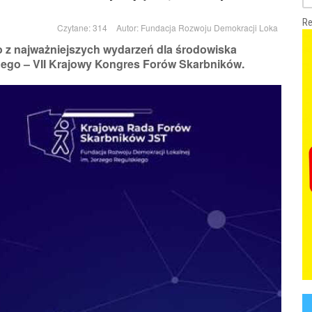
Re
Czytane: 314
Autor:
Fundacja Rozwoju Demokracji Loka
o z najważniejszych wydarzeń dla środowiska
nego – VII Krajowy Kongres Forów Skarbników.