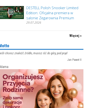
DESTELL Polish Snooker Limited
Edition: Oficjalna premiera w
salonie Zegarownia Premium
29.07.2026
Więcej »
Motto
eśli chcesz znaleźć źródło, musisz iść do góry, pod prąd
Jan Paweł II
klama