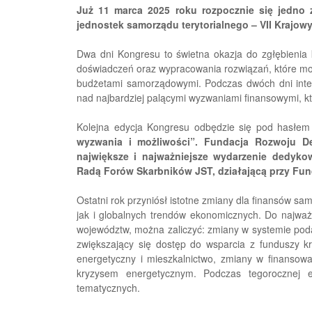
Już 11 marca 2025 roku rozpocznie się jedno 
jednostek samorządu terytorialnego – VII Krajo
Dwa dni Kongresu to świetna okazja do zgłębienia
doświadczeń oraz wypracowania rozwiązań, które m
budżetami samorządowymi. Podczas dwóch dni inten
nad najbardziej palącymi wyzwaniami finansowymi, k
Kolejna edycja Kongresu odbędzie się pod hasłe
wyzwania i możliwości”. Fundacja Rozwoju De
największe i najważniejsze wydarzenie dedyk
Radą Forów Skarbników JST, działającą przy Fun
Ostatni rok przyniósł istotne zmiany dla finansów sa
jak i globalnych trendów ekonomicznych. Do najważ
województw, można zaliczyć: zmiany w systemie poda
zwiększający się dostęp do wsparcia z funduszy kr
energetyczny i mieszkalnictwo, zmiany w finansowan
kryzysem energetycznym. Podczas tegorocznej e
tematycznych.