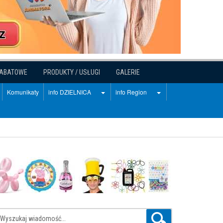
RABATOWE
PRODUKTY / USŁUGI
GALERIE
Komunikaty
info DZIELNICA
info Region