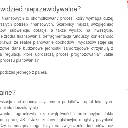
ewidzieć nieprzewidywalne?
z finansowych to skomplikowany proces, który wymaga dużej
zyszłych potrzeb finansowych. Skarbnicy muszą uwzględniać
ów, subwencje, dotacje, a także wydatki na inwestycje,
e źródła finansowania, defragmentacja funduszy, konieczność
prawia, że realne planowanie dochodów i wydatków staje się
luczowe dane budżetowe jednostki samorządowe otrzymują z
a regulacji, które uproszczą proces prognozowania? Jakie
 procesu planowania?
podczas jednego z paneli.
kalne?
skusja nad obecnym systemem podatków i opłat lokalnych.
dal nie doczekały się
nie i ograniczyły liczne wątpliwości interpretacyjne. Jakie
ienną pracę JST? Jakie zmiany legislacyjne mogłyby przynieść
 Czy samorządy mogą liczyć na zwiększenie dochodów bez