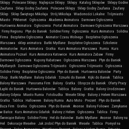
Sklepy
:
Polecane Sklepy
:
Najlepsze Sklepy
:
Sklepy
:
Katalog Sklepów
:
Sklepy Godne
Zaufania
:
Sklep Godny Zaufania
:
Polecane Sklepy
:
Sklep Godny Zaufania
:
Zaufany
Sklep
:
Sklep Świętego Mikołaja
:
Strój Mikołaja
:
Wiadomości Lokalne
:
Trójmiasto
:
Miasto
:
PINternet
:
Ogłoszenia
:
Akademia Animatora
:
Darmowe Ogłoszenia
:
Hurtownia Animatora
:
Ogłoszenia
:
Portal Animatora
:
Darmowe Ogłoszenia Warszawa
:
Firmy Regionu
:
Płyn do Baniek
:
Solidne Firmy
:
Ogłoszenia
:
Kurs Animatora
:
Solidna
Firma
:
Bezpłatne Ogłoszenia
:
Animator Czasu Wolnego
:
Bezpłatne Ogłoszenia
Warszawa
:
sklep animatora
:
Bańki Mydlane
:
Bezpłatne Ogłoszenia
:
Szkolenie
Animatorów
:
Kurs Animatora
:
Gratka
:
Kurs Animatora Warszawa
:
Rumia
:
Kurs
Animatora Poznań
:
Kurs Animatora Katowice
:
Kurs Animatora Zabaw
:
Firmy
:
Darmowe Ogłoszenia
:
Kupony Rabatowe
:
Ogłoszenia Warszawa
:
Płyn do Baniek
Mydlanych
:
Darmowe Ogłoszenia Trójmiasto
:
Ogłoszenia Trójmiasto
:
Ogłoszenia
:
Solidne Firmy
:
Bezpłatne Ogłoszenia
:
Płyn do Baniek
:
Hurtownia Balonów
:
Party
Shop
:
Bańki Mydlane
:
Balony Gdańsk
:
Sznurki do Baniek
:
Kijki do Baniek
:
Tablica
:
Balony Warszawa
:
Panorama Firm
:
Balony
:
Gratka
:
Obręcze do Baniek
:
Oferty Pracy
:
Łapki do Baniek
:
Hurtownia Balonów
:
Tablica
:
Balony
:
Gratka
:
Balony Urodzinowe
:
Balony Gdynia
:
Miasto Rumia
:
Fotobudka
:
Wesele Sklep
:
Balony z Helem Warszawa
:
Gratka
:
Tablica
:
Halloween
:
Balony Rumia
:
Auto Moto
:
Prezent
:
Płyn do Baniek
:
Baza Firm
:
Gratka
:
Ogłoszenia
:
Płyn do Baniek
:
Anonse
:
Balony Foliowe
:
Zamykanie
w Bańce
:
Kurs Animatora Gdańsk
:
Balony z Helem
:
Ogłoszenia
:
Tablica
:
Firmy
:
Świecące Balony
:
Solidne Firmy
:
Hel do Balonów
:
Bańki Mydlane
:
Anonse
:
Balony na
Hel
:
Dekoracje Weselne
:
Jak zrobić Płyn do Baniek
:
Wesele
:
Tablica
:
Pomysł na