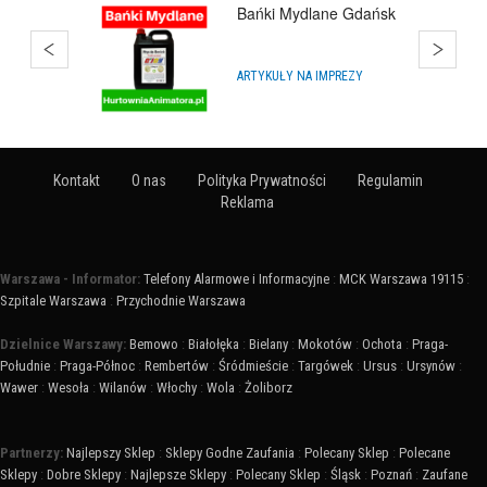
Hurtownia Balonów
Warszawa
HURTOWNIE
Kontakt
O nas
Polityka Prywatności
Regulamin
Reklama
Warszawa - Informator:
Telefony Alarmowe i Informacyjne
:
MCK Warszawa 19115
:
Szpitale Warszawa
:
Przychodnie Warszawa
Dzielnice Warszawy:
Bemowo
:
Białołęka
:
Bielany
:
Mokotów
:
Ochota
:
Praga-
Południe
:
Praga-Północ
:
Rembertów
:
Śródmieście
:
Targówek
:
Ursus
:
Ursynów
:
Wawer
:
Wesoła
:
Wilanów
:
Włochy
:
Wola
:
Żoliborz
Partnerzy:
Najlepszy Sklep
:
Sklepy Godne Zaufania
:
Polecany Sklep
:
Polecane
Sklepy
:
Dobre Sklepy
:
Najlepsze Sklepy
:
Polecany Sklep
:
Śląsk
:
Poznań
:
Zaufane