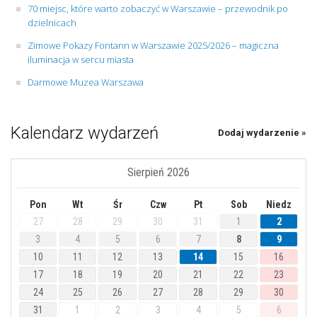
70 miejsc, które warto zobaczyć w Warszawie – przewodnik po
dzielnicach
Zimowe Pokazy Fontann w Warszawie 2025/2026 – magiczna
iluminacja w sercu miasta
Darmowe Muzea Warszawa
Kalendarz wydarzeń
Dodaj wydarzenie »
Sierpień 2026
Pon
Wt
Śr
Czw
Pt
Sob
Niedz
27
28
29
30
31
1
2
3
4
5
6
7
8
9
10
11
12
13
14
15
16
17
18
19
20
21
22
23
24
25
26
27
28
29
30
31
1
2
3
4
5
6