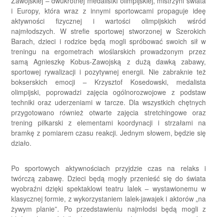
Zawojskiej – dwukrotnej medalistki olimpijskiej, mistrzyni świata
i Europy, która wraz z innymi sportowcami propaguje ideę
aktywności fizycznej i wartości olimpijskich wśród
najmłodszych. W strefie sportowej stworzonej w Szerokich
Barach, dzieci i rodzice będą mogli spróbować swoich sił w
treningu na ergometrach wioślarskich prowadzonym przez
samą Agnieszkę Kobus-Zawojską z dużą dawką zabawy,
sportowej rywalizacji i pozytywnej energii. Nie zabraknie też
bokserskich emocji – Krzysztof Kosedowski, medalista
olimpijski, poprowadzi zajęcia ogólnorozwojowe z podstaw
techniki oraz uderzeniami w tarcze. Dla wszystkich chętnych
przygotowano również otwarte zajęcia stretchingowe oraz
trening piłkarski z elementami koordynacji i strzałami na
bramkę z pomiarem czasu reakcji. Jednym słowem, będzie się
działo.
Po sportowych aktywnościach przyjdzie czas na relaks i
twórczą zabawę. Dzieci będą mogły przenieść się do świata
wyobraźni dzięki spektaklowi teatru lalek – wystawionemu w
klasycznej formie, z wykorzystaniem lalek-jawajek i aktorów „na
żywym planie”. Po przedstawieniu najmłodsi będą mogli z