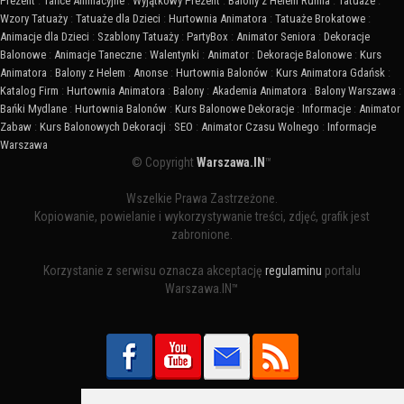
Prezent
:
Tańce Animacyjne
:
Wyjątkowy Prezent
:
Balony z Helem Rumia
:
Tatuaże
:
Wzory Tatuaży
:
Tatuaże dla Dzieci
:
Hurtownia Animatora
:
Tatuaże Brokatowe
:
Animacje dla Dzieci
:
Szablony Tatuaży
:
PartyBox
:
Animator Seniora
:
Dekoracje
Balonowe
:
Animacje Taneczne
:
Walentynki
:
Animator
:
Dekoracje Balonowe
:
Kurs
Animatora
:
Balony z Helem
:
Anonse
:
Hurtownia Balonów
:
Kurs Animatora Gdańsk
:
Katalog Firm
:
Hurtownia Animatora
:
Balony
:
Akademia Animatora
:
Balony Warszawa
:
Bańki Mydlane
:
Hurtownia Balonów
:
Kurs Balonowe Dekoracje
:
Informacje
:
Animator
Zabaw
:
Kurs Balonowych Dekoracji
:
SEO
:
Animator Czasu Wolnego
:
Informacje
Warszawa
© Copyright
Warszawa.IN
™
Wszelkie Prawa Zastrzeżone.
Kopiowanie, powielanie i wykorzystywanie treści, zdjęć, grafik jest
zabronione.
Korzystanie z serwisu oznacza akceptację
regulaminu
portalu
Warszawa.IN™