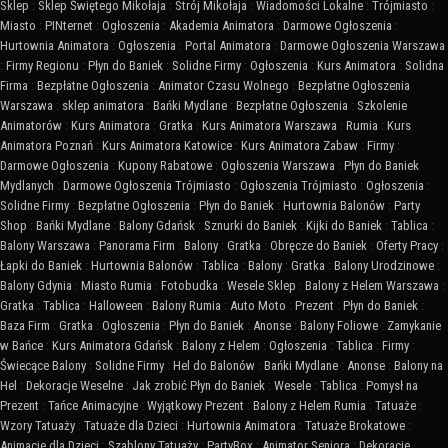
Sklep
:
Sklep Świętego Mikołaja
:
Strój Mikołaja
:
Wiadomości Lokalne
:
Trójmiasto
:
Miasto
:
PINternet
:
Ogłoszenia
:
Akademia Animatora
:
Darmowe Ogłoszenia
:
Hurtownia Animatora
:
Ogłoszenia
:
Portal Animatora
:
Darmowe Ogłoszenia Warszawa
:
Firmy Regionu
:
Płyn do Baniek
:
Solidne Firmy
:
Ogłoszenia
:
Kurs Animatora
:
Solidna
Firma
:
Bezpłatne Ogłoszenia
:
Animator Czasu Wolnego
:
Bezpłatne Ogłoszenia
Warszawa
:
sklep animatora
:
Bańki Mydlane
:
Bezpłatne Ogłoszenia
:
Szkolenie
Animatorów
:
Kurs Animatora
:
Gratka
:
Kurs Animatora Warszawa
:
Rumia
:
Kurs
Animatora Poznań
:
Kurs Animatora Katowice
:
Kurs Animatora Zabaw
:
Firmy
:
Darmowe Ogłoszenia
:
Kupony Rabatowe
:
Ogłoszenia Warszawa
:
Płyn do Baniek
Mydlanych
:
Darmowe Ogłoszenia Trójmiasto
:
Ogłoszenia Trójmiasto
:
Ogłoszenia
:
Solidne Firmy
:
Bezpłatne Ogłoszenia
:
Płyn do Baniek
:
Hurtownia Balonów
:
Party
Shop
:
Bańki Mydlane
:
Balony Gdańsk
:
Sznurki do Baniek
:
Kijki do Baniek
:
Tablica
:
Balony Warszawa
:
Panorama Firm
:
Balony
:
Gratka
:
Obręcze do Baniek
:
Oferty Pracy
:
Łapki do Baniek
:
Hurtownia Balonów
:
Tablica
:
Balony
:
Gratka
:
Balony Urodzinowe
:
Balony Gdynia
:
Miasto Rumia
:
Fotobudka
:
Wesele Sklep
:
Balony z Helem Warszawa
:
Gratka
:
Tablica
:
Halloween
:
Balony Rumia
:
Auto Moto
:
Prezent
:
Płyn do Baniek
:
Baza Firm
:
Gratka
:
Ogłoszenia
:
Płyn do Baniek
:
Anonse
:
Balony Foliowe
:
Zamykanie
w Bańce
:
Kurs Animatora Gdańsk
:
Balony z Helem
:
Ogłoszenia
:
Tablica
:
Firmy
:
Świecące Balony
:
Solidne Firmy
:
Hel do Balonów
:
Bańki Mydlane
:
Anonse
:
Balony na
Hel
:
Dekoracje Weselne
:
Jak zrobić Płyn do Baniek
:
Wesele
:
Tablica
:
Pomysł na
Prezent
:
Tańce Animacyjne
:
Wyjątkowy Prezent
:
Balony z Helem Rumia
:
Tatuaże
:
Wzory Tatuaży
:
Tatuaże dla Dzieci
:
Hurtownia Animatora
:
Tatuaże Brokatowe
:
Animacje dla Dzieci
:
Szablony Tatuaży
:
PartyBox
:
Animator Seniora
:
Dekoracje