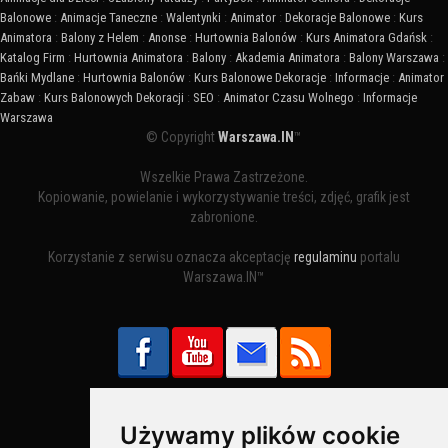
Balonowe
:
Animacje Taneczne
:
Walentynki
:
Animator
:
Dekoracje Balonowe
:
Kurs
Animatora
:
Balony z Helem
:
Anonse
:
Hurtownia Balonów
:
Kurs Animatora Gdańsk
:
Katalog Firm
:
Hurtownia Animatora
:
Balony
:
Akademia Animatora
:
Balony Warszawa
:
Bańki Mydlane
:
Hurtownia Balonów
:
Kurs Balonowe Dekoracje
:
Informacje
:
Animator
Zabaw
:
Kurs Balonowych Dekoracji
:
SEO
:
Animator Czasu Wolnego
:
Informacje
Warszawa
© Copyright
Warszawa.IN
™
Wszelkie Prawa Zastrzeżone.
Kopiowanie, powielanie i wykorzystywanie treści, zdjęć, grafik jest
zabronione.
Korzystanie z serwisu oznacza akceptację
regulaminu
portalu
Warszawa.IN™
Używamy plików cookie
Bezpieczne Płatności obsługuje: