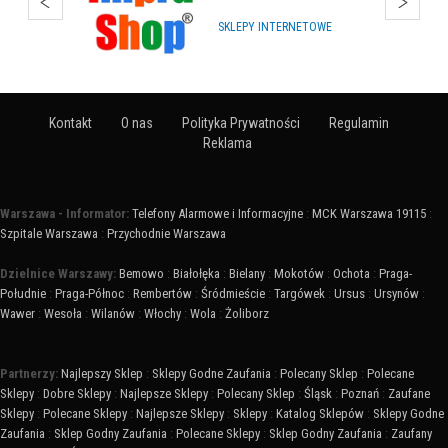
HURTOWNIE
Kontakt
O nas
Polityka Prywatności
Regulamin
Reklama
Warszawa - Informator:
Telefony Alarmowe i Informacyjne
:
MCK Warszawa 19115
:
Szpitale Warszawa
:
Przychodnie Warszawa
Dzielnice Warszawy:
Bemowo
:
Białołęka
:
Bielany
:
Mokotów
:
Ochota
:
Praga-
Południe
:
Praga-Północ
:
Rembertów
:
Śródmieście
:
Targówek
:
Ursus
:
Ursynów
:
Wawer
:
Wesoła
:
Wilanów
:
Włochy
:
Wola
:
Żoliborz
Partnerzy:
Najlepszy Sklep
:
Sklepy Godne Zaufania
:
Polecany Sklep
:
Polecane
Sklepy
:
Dobre Sklepy
:
Najlepsze Sklepy
:
Polecany Sklep
:
Śląsk
:
Poznań
:
Zaufane
Sklepy
:
Polecane Sklepy
:
Najlepsze Sklepy
:
Sklepy
:
Katalog Sklepów
:
Sklepy Godne
Zaufania
:
Sklep Godny Zaufania
:
Polecane Sklepy
:
Sklep Godny Zaufania
:
Zaufany