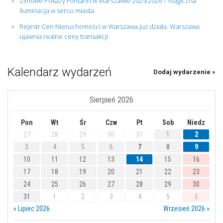
Zimowe Pokazy Fontann w Warszawie 2025/2026 – magiczna
iluminacja w sercu miasta
Rejestr Cen Nieruchomości w Warszawa już działa. Warszawa
ujawnia realne ceny transakcji
Kalendarz wydarzeń
Dodaj wydarzenie »
Sierpień 2026
Pon
Wt
Śr
Czw
Pt
Sob
Niedz
27
28
29
30
31
1
2
3
4
5
6
7
8
9
10
11
12
13
14
15
16
17
18
19
20
21
22
23
24
25
26
27
28
29
30
31
1
2
3
4
5
6
« Lipiec 2026
Wrzesień 2026 »