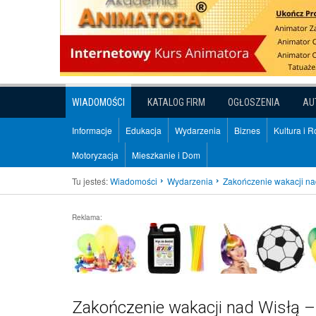
WIADOMOŚCI
KATALOG FIRM
OGŁOSZENIA
AU
Informacje
Edukacja
Wydarzenia
Biznes
Kultura i 
Motoryzacja
Mieszkanie i Dom
Tu jesteś:
Wiadomości
Wydarzenia
Zakończenie wakacji nad
Reklama:
Zakończenie wakacji nad Wisłą – 