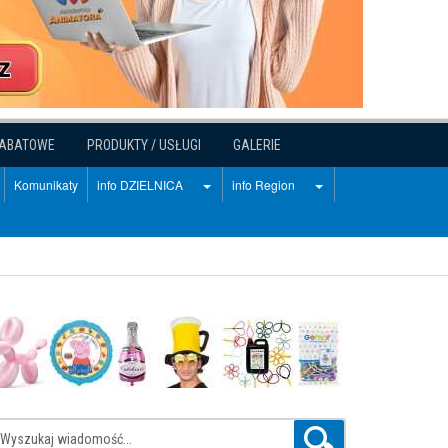
RABATOWE
PRODUKTY / USŁUGI
GALERIE
Komunikaty
info DZIELNICA
info Region