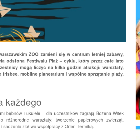
 warszawskim ZOO zamieni się w centrum letniej zabawy,
cia odsłona Festiwalu Plaż – cyklu, który przez całe lato
estnicy mogą liczyć na kilka godzin atrakcji: warsztaty,
e frisbee, mobilne planetarium i wspólne sprzątanie plaży.
la każdego
mi bębnów i ukulele – dla uczestników zagrają Bożena Witek
 różnorodne warsztaty: tworzenie papierowych zwierząt,
 sadzenie ziół we współpracy z Orlen Termiką.