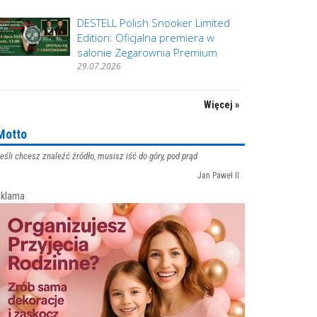
DESTELL Polish Snooker Limited
Edition: Oficjalna premiera w
salonie Zegarownia Premium
29.07.2026
Więcej »
Motto
eśli chcesz znaleźć źródło, musisz iść do góry, pod prąd
Jan Paweł II
klama