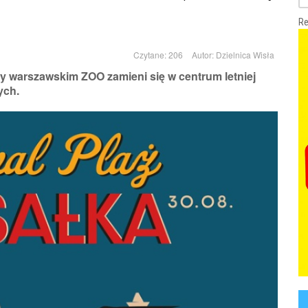
Re
Czytane: 206
Autor:
Dzielnica Wisła
zy warszawskim ZOO zamieni się w centrum letniej
ych.