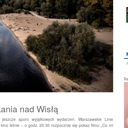
J
Re
tkania nad Wisłą
a jeszcze sporo wyjątkowych wydarzeń. Warszawskie Linie
kino letnie – o godz. 20:30 rozpocznie się pokaz filmu „Co mi