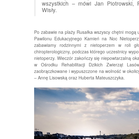
wszystkich – mówi Jan Piotrowski, 
Wisły.
Po zabawie na plaży Rusałka wszyscy chętni mogą u
Pawilonu Edukacyjnego Kamień na Noc Nietoperzy 
zabawiamy rodzinnymi z nietoperzem w roli g
chiropterologiczny, podczas którego uczestnicy wyp
nietoperzy. Wieczór zakończy się niepowtarzalną oka
w Ośrodku Rehabilitacji Dzikich Zwierząt Las
zaobrączkowane i wypuszczone na wolność w okolicy
– Annę Lisowską oraz Huberta Mateuszczyka.