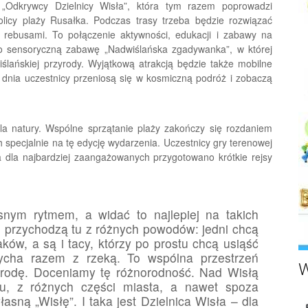
„Odkrywcy Dzielnicy Wisła”, która tym razem poprowadzi
icy plaży Rusałka. Podczas trasy trzeba będzie rozwiązać
z rebusami. To połączenie aktywności, edukacji i zabawy na
o sensoryczną zabawę „Nadwiślańska zgadywanka”, w której
lańskiej przyrody. Wyjątkową atrakcją będzie także mobilne
u dnia uczestnicy przeniosą się w kosmiczną podróż i zobaczą
dla natury. Wspólne sprzątanie plaży zakończy się rozdaniem
 specjalnie na tę edycję wydarzenia. Uczestnicy gry terenowej
 dla najbardziej zaangażowanych przygotowano krótkie rejsy
snym rytmem, a widać to najlepiej na takich
e przychodzą tu z różnych powodów: jedni chcą
ków, a są i tacy, którzy po prostu chcą usiąść
ycha razem z rzeką. To wspólna przestrzeń
W
zyrodę. Doceniamy tę różnorodność. Nad Wisłą
u, z różnych części miasta, a nawet spoza
sną „Wisłę”. I taka jest Dzielnica Wisła – dla