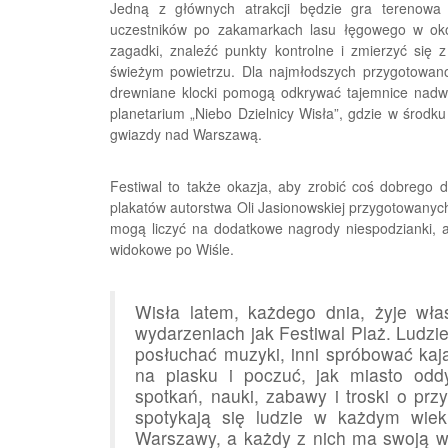
Jedną z głównych atrakcji będzie gra terenowa 
uczestników po zakamarkach lasu łęgowego w okol
zagadki, znaleźć punkty kontrolne i zmierzyć się 
świeżym powietrzu. Dla najmłodszych przygotowan
drewniane klocki pomogą odkrywać tajemnice nadwiś
planetarium „Niebo Dzielnicy Wisła”, gdzie w środk
gwiazdy nad Warszawą.
Festiwal to także okazja, aby zrobić coś dobrego 
plakatów autorstwa Oli Jasionowskiej przygotowanych
mogą liczyć na dodatkowe nagrody niespodzianki, a
widokowe po Wiśle.
Wisła latem, każdego dnia, żyje wła
wydarzeniach jak Festiwal Plaż. Ludzi
posłuchać muzyki, inni spróbować kaja
na piasku i poczuć, jak miasto odd
spotkań, nauki, zabawy i troski o pr
spotykają się ludzie w każdym wiek
Warszawy, a każdy z nich ma swoją wła