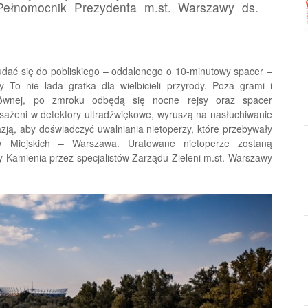
Pełnomocnik Prezydenta m.st. Warszawy ds.
dać się do pobliskiego – oddalonego o 10-minutowy spacer –
To nie lada gratka dla wielbicieli przyrody. Poza grami i
łównej, po zmroku odbędą się nocne rejsy oraz spacer
osażeni w detektory ultradźwiękowe, wyruszą na nasłuchiwanie
zją, aby doświadczyć uwalniania nietoperzy, które przebywały
ów Miejskich – Warszawa. Uratowane nietoperze zostaną
 Kamienia przez specjalistów Zarządu Zieleni m.st. Warszawy