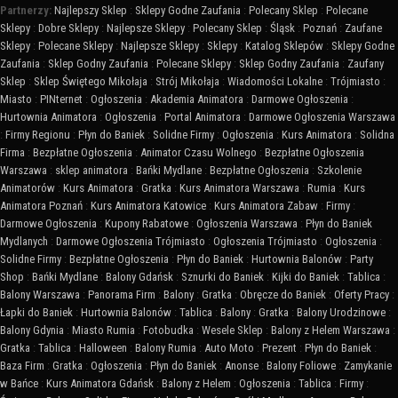
Partnerzy:
Najlepszy Sklep
:
Sklepy Godne Zaufania
:
Polecany Sklep
:
Polecane
Sklepy
:
Dobre Sklepy
:
Najlepsze Sklepy
:
Polecany Sklep
:
Śląsk
:
Poznań
:
Zaufane
Sklepy
:
Polecane Sklepy
:
Najlepsze Sklepy
:
Sklepy
:
Katalog Sklepów
:
Sklepy Godne
Zaufania
:
Sklep Godny Zaufania
:
Polecane Sklepy
:
Sklep Godny Zaufania
:
Zaufany
Sklep
:
Sklep Świętego Mikołaja
:
Strój Mikołaja
:
Wiadomości Lokalne
:
Trójmiasto
:
Miasto
:
PINternet
:
Ogłoszenia
:
Akademia Animatora
:
Darmowe Ogłoszenia
:
Hurtownia Animatora
:
Ogłoszenia
:
Portal Animatora
:
Darmowe Ogłoszenia Warszawa
:
Firmy Regionu
:
Płyn do Baniek
:
Solidne Firmy
:
Ogłoszenia
:
Kurs Animatora
:
Solidna
Firma
:
Bezpłatne Ogłoszenia
:
Animator Czasu Wolnego
:
Bezpłatne Ogłoszenia
Warszawa
:
sklep animatora
:
Bańki Mydlane
:
Bezpłatne Ogłoszenia
:
Szkolenie
Animatorów
:
Kurs Animatora
:
Gratka
:
Kurs Animatora Warszawa
:
Rumia
:
Kurs
Animatora Poznań
:
Kurs Animatora Katowice
:
Kurs Animatora Zabaw
:
Firmy
:
Darmowe Ogłoszenia
:
Kupony Rabatowe
:
Ogłoszenia Warszawa
:
Płyn do Baniek
Mydlanych
:
Darmowe Ogłoszenia Trójmiasto
:
Ogłoszenia Trójmiasto
:
Ogłoszenia
:
Solidne Firmy
:
Bezpłatne Ogłoszenia
:
Płyn do Baniek
:
Hurtownia Balonów
:
Party
Shop
:
Bańki Mydlane
:
Balony Gdańsk
:
Sznurki do Baniek
:
Kijki do Baniek
:
Tablica
:
Balony Warszawa
:
Panorama Firm
:
Balony
:
Gratka
:
Obręcze do Baniek
:
Oferty Pracy
:
Łapki do Baniek
:
Hurtownia Balonów
:
Tablica
:
Balony
:
Gratka
:
Balony Urodzinowe
:
Balony Gdynia
:
Miasto Rumia
:
Fotobudka
:
Wesele Sklep
:
Balony z Helem Warszawa
:
Gratka
:
Tablica
:
Halloween
:
Balony Rumia
:
Auto Moto
:
Prezent
:
Płyn do Baniek
:
Baza Firm
:
Gratka
:
Ogłoszenia
:
Płyn do Baniek
:
Anonse
:
Balony Foliowe
:
Zamykanie
w Bańce
:
Kurs Animatora Gdańsk
:
Balony z Helem
:
Ogłoszenia
:
Tablica
:
Firmy
: