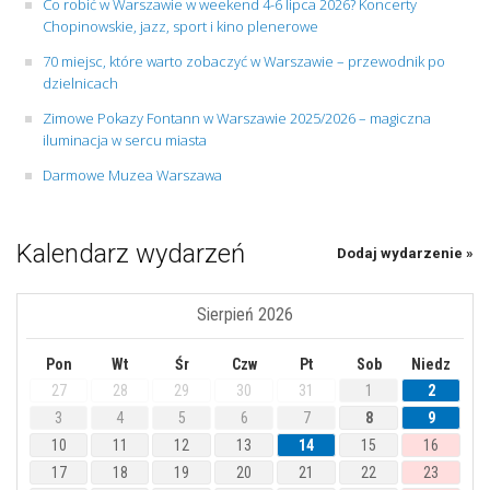
Co robić w Warszawie w weekend 4-6 lipca 2026? Koncerty
Chopinowskie, jazz, sport i kino plenerowe
70 miejsc, które warto zobaczyć w Warszawie – przewodnik po
dzielnicach
Zimowe Pokazy Fontann w Warszawie 2025/2026 – magiczna
iluminacja w sercu miasta
Darmowe Muzea Warszawa
Kalendarz wydarzeń
Dodaj wydarzenie »
Sierpień 2026
Pon
Wt
Śr
Czw
Pt
Sob
Niedz
27
28
29
30
31
1
2
3
4
5
6
7
8
9
10
11
12
13
14
15
16
17
18
19
20
21
22
23