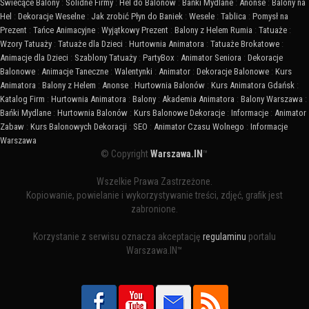
Świecące Balony
:
Solidne Firmy
:
Hel do Balonów
:
Bańki Mydlane
:
Anonse
:
Balony na
Hel
:
Dekoracje Weselne
:
Jak zrobić Płyn do Baniek
:
Wesele
:
Tablica
:
Pomysł na
Prezent
:
Tańce Animacyjne
:
Wyjątkowy Prezent
:
Balony z Helem Rumia
:
Tatuaże
:
Wzory Tatuaży
:
Tatuaże dla Dzieci
:
Hurtownia Animatora
:
Tatuaże Brokatowe
:
Animacje dla Dzieci
:
Szablony Tatuaży
:
PartyBox
:
Animator Seniora
:
Dekoracje
Balonowe
:
Animacje Taneczne
:
Walentynki
:
Animator
:
Dekoracje Balonowe
:
Kurs
Animatora
:
Balony z Helem
:
Anonse
:
Hurtownia Balonów
:
Kurs Animatora Gdańsk
:
Katalog Firm
:
Hurtownia Animatora
:
Balony
:
Akademia Animatora
:
Balony Warszawa
:
Bańki Mydlane
:
Hurtownia Balonów
:
Kurs Balonowe Dekoracje
:
Informacje
:
Animator
Zabaw
:
Kurs Balonowych Dekoracji
:
SEO
:
Animator Czasu Wolnego
:
Informacje
Warszawa
© Copyright
Warszawa.IN
™
Wszelkie Prawa Zastrzeżone.
Kopiowanie, powielanie i wykorzystywanie treści, zdjęć, grafik jest
zabronione.
Korzystanie z serwisu oznacza akceptację
regulaminu
portalu
Warszawa.IN™