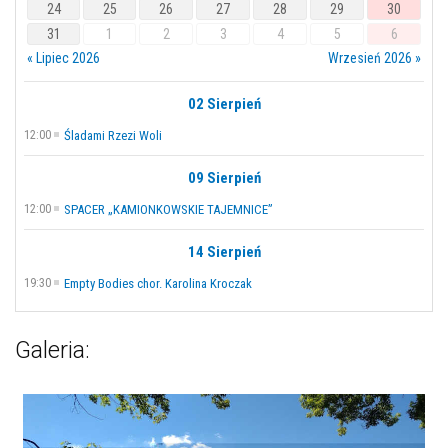
24
25
26
27
28
29
30
31
1
2
3
4
5
6
« Lipiec 2026
Wrzesień 2026 »
02 Sierpień
12:00
Śladami Rzezi Woli
09 Sierpień
12:00
SPACER „KAMIONKOWSKIE TAJEMNICE”
14 Sierpień
19:30
Empty Bodies chor. Karolina Kroczak
Galeria: