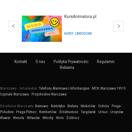
Estate Polska
BIURA NIERUCHOMOŚCI
Kontakt
O nas
Polityka Prywatności
Regulamin
Reklama
Warszawa - Informator:
Telefony Alarmowe i Informacyjne
:
MCK Warszawa 19115
:
Szpitale Warszawa
:
Przychodnie Warszawa
Dzielnice Warszawy:
Bemowo
:
Białołęka
:
Bielany
:
Mokotów
:
Ochota
:
Praga-
Południe
:
Praga-Północ
:
Rembertów
:
Śródmieście
:
Targówek
:
Ursus
:
Ursynów
:
Wawer
:
Wesoła
:
Wilanów
:
Włochy
:
Wola
:
Żoliborz