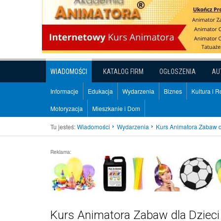
WIADOMOŚCI
KATALOG FIRM
OGŁOSZENIA
AU
Informacje
Edukacja
Wydarzenia
Biznes
Kultura i 
Motoryzacja
Mieszkanie i Dom
Tu jesteś:
Wiadomości
Wydarzenia
Kurs Animatora Zabaw d
Reklama:
Kurs Animatora Zabaw dla Dziec