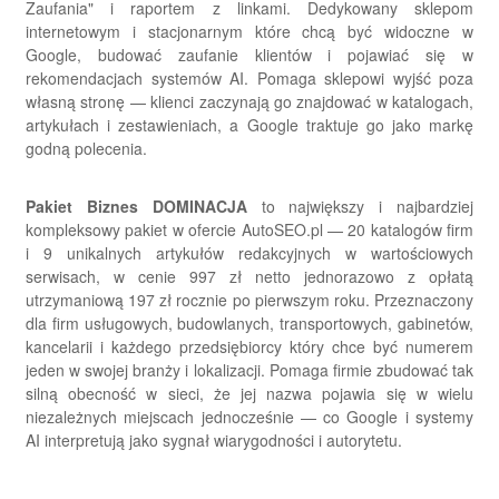
Zaufania" i raportem z linkami. Dedykowany sklepom
internetowym i stacjonarnym które chcą być widoczne w
Google, budować zaufanie klientów i pojawiać się w
rekomendacjach systemów AI. Pomaga sklepowi wyjść poza
własną stronę — klienci zaczynają go znajdować w katalogach,
artykułach i zestawieniach, a Google traktuje go jako markę
godną polecenia.
Pakiet Biznes DOMINACJA
to największy i najbardziej
kompleksowy pakiet w ofercie AutoSEO.pl — 20 katalogów firm
i 9 unikalnych artykułów redakcyjnych w wartościowych
serwisach, w cenie 997 zł netto jednorazowo z opłatą
utrzymaniową 197 zł rocznie po pierwszym roku. Przeznaczony
dla firm usługowych, budowlanych, transportowych, gabinetów,
kancelarii i każdego przedsiębiorcy który chce być numerem
jeden w swojej branży i lokalizacji. Pomaga firmie zbudować tak
silną obecność w sieci, że jej nazwa pojawia się w wielu
niezależnych miejscach jednocześnie — co Google i systemy
AI interpretują jako sygnał wiarygodności i autorytetu.