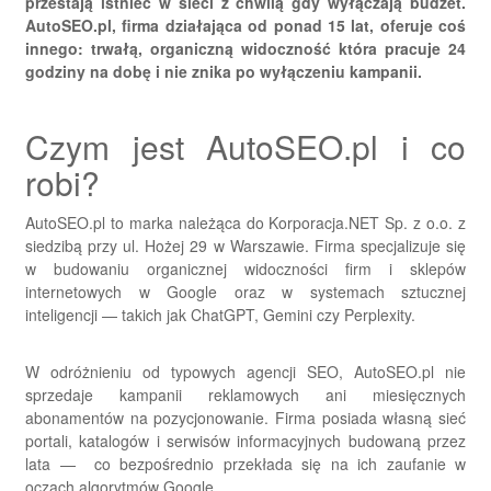
przestają istnieć w sieci z chwilą gdy wyłączają budżet.
AutoSEO.pl, firma działająca od ponad 15 lat, oferuje coś
innego: trwałą, organiczną widoczność która pracuje 24
godziny na dobę i nie znika po wyłączeniu kampanii.
Czym jest AutoSEO.pl i co
robi?
AutoSEO.pl to marka należąca do Korporacja.NET Sp. z o.o. z
siedzibą przy ul. Hożej 29 w Warszawie. Firma specjalizuje się
w budowaniu organicznej widoczności firm i sklepów
internetowych w Google oraz w systemach sztucznej
inteligencji — takich jak ChatGPT, Gemini czy Perplexity.
W odróżnieniu od typowych agencji SEO, AutoSEO.pl nie
sprzedaje kampanii reklamowych ani miesięcznych
abonamentów na pozycjonowanie. Firma posiada własną sieć
portali, katalogów i serwisów informacyjnych budowaną przez
lata — co bezpośrednio przekłada się na ich zaufanie w
oczach algorytmów Google.