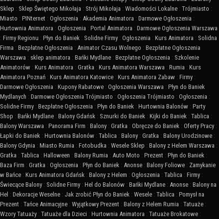
Sklep
:
Sklep Świętego Mikołaja
:
Strój Mikołaja
:
Wiadomości Lokalne
:
Trójmiasto
:
Miasto
:
PINternet
:
Ogłoszenia
:
Akademia Animatora
:
Darmowe Ogłoszenia
:
Hurtownia Animatora
:
Ogłoszenia
:
Portal Animatora
:
Darmowe Ogłoszenia Warszawa
:
Firmy Regionu
:
Płyn do Baniek
:
Solidne Firmy
:
Ogłoszenia
:
Kurs Animatora
:
Solidna
Firma
:
Bezpłatne Ogłoszenia
:
Animator Czasu Wolnego
:
Bezpłatne Ogłoszenia
Warszawa
:
sklep animatora
:
Bańki Mydlane
:
Bezpłatne Ogłoszenia
:
Szkolenie
Animatorów
:
Kurs Animatora
:
Gratka
:
Kurs Animatora Warszawa
:
Rumia
:
Kurs
Animatora Poznań
:
Kurs Animatora Katowice
:
Kurs Animatora Zabaw
:
Firmy
:
Darmowe Ogłoszenia
:
Kupony Rabatowe
:
Ogłoszenia Warszawa
:
Płyn do Baniek
Mydlanych
:
Darmowe Ogłoszenia Trójmiasto
:
Ogłoszenia Trójmiasto
:
Ogłoszenia
:
Solidne Firmy
:
Bezpłatne Ogłoszenia
:
Płyn do Baniek
:
Hurtownia Balonów
:
Party
Shop
:
Bańki Mydlane
:
Balony Gdańsk
:
Sznurki do Baniek
:
Kijki do Baniek
:
Tablica
:
Balony Warszawa
:
Panorama Firm
:
Balony
:
Gratka
:
Obręcze do Baniek
:
Oferty Pracy
:
Łapki do Baniek
:
Hurtownia Balonów
:
Tablica
:
Balony
:
Gratka
:
Balony Urodzinowe
:
Balony Gdynia
:
Miasto Rumia
:
Fotobudka
:
Wesele Sklep
:
Balony z Helem Warszawa
:
Gratka
:
Tablica
:
Halloween
:
Balony Rumia
:
Auto Moto
:
Prezent
:
Płyn do Baniek
:
Baza Firm
:
Gratka
:
Ogłoszenia
:
Płyn do Baniek
:
Anonse
:
Balony Foliowe
:
Zamykanie
w Bańce
:
Kurs Animatora Gdańsk
:
Balony z Helem
:
Ogłoszenia
:
Tablica
:
Firmy
:
Świecące Balony
:
Solidne Firmy
:
Hel do Balonów
:
Bańki Mydlane
:
Anonse
:
Balony na
Hel
:
Dekoracje Weselne
:
Jak zrobić Płyn do Baniek
:
Wesele
:
Tablica
:
Pomysł na
Prezent
:
Tańce Animacyjne
:
Wyjątkowy Prezent
:
Balony z Helem Rumia
:
Tatuaże
:
Wzory Tatuaży
:
Tatuaże dla Dzieci
:
Hurtownia Animatora
:
Tatuaże Brokatowe
: