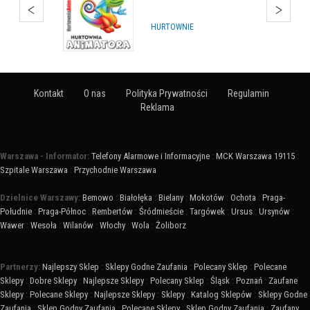
HURTOWNIE
Kontakt
O nas
Polityka Prywatności
Regulamin
Reklama
Warszawa - Informator:
Telefony Alarmowe i Informacyjne
:
MCK Warszawa 19115
:
Szpitale Warszawa
:
Przychodnie Warszawa
Dzielnice Warszawy:
Bemowo
:
Białołęka
:
Bielany
:
Mokotów
:
Ochota
:
Praga-
Południe
:
Praga-Północ
:
Rembertów
:
Śródmieście
:
Targówek
:
Ursus
:
Ursynów
:
Wawer
:
Wesoła
:
Wilanów
:
Włochy
:
Wola
:
Żoliborz
Partnerzy:
Najlepszy Sklep
:
Sklepy Godne Zaufania
:
Polecany Sklep
:
Polecane
Sklepy
:
Dobre Sklepy
:
Najlepsze Sklepy
:
Polecany Sklep
:
Śląsk
:
Poznań
:
Zaufane
Sklepy
:
Polecane Sklepy
:
Najlepsze Sklepy
:
Sklepy
:
Katalog Sklepów
:
Sklepy Godne
Zaufania
:
Sklep Godny Zaufania
:
Polecane Sklepy
:
Sklep Godny Zaufania
:
Zaufany