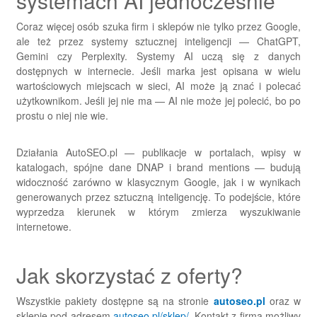
systemach AI jednocześnie
Coraz więcej osób szuka firm i sklepów nie tylko przez Google,
ale też przez systemy sztucznej inteligencji — ChatGPT,
Gemini czy Perplexity. Systemy AI uczą się z danych
dostępnych w internecie. Jeśli marka jest opisana w wielu
wartościowych miejscach w sieci, AI może ją znać i polecać
użytkownikom. Jeśli jej nie ma — AI nie może jej polecić, bo po
prostu o niej nie wie.
Działania AutoSEO.pl — publikacje w portalach, wpisy w
katalogach, spójne dane DNAP i brand mentions — budują
widoczność zarówno w klasycznym Google, jak i w wynikach
generowanych przez sztuczną inteligencję. To podejście, które
wyprzedza kierunek w którym zmierza wyszukiwanie
internetowe.
Jak skorzystać z oferty?
Wszystkie pakiety dostępne są na stronie
autoseo.pl
oraz w
sklepie pod adresem
autoseo.pl/sklep/
. Kontakt z firmą możliwy