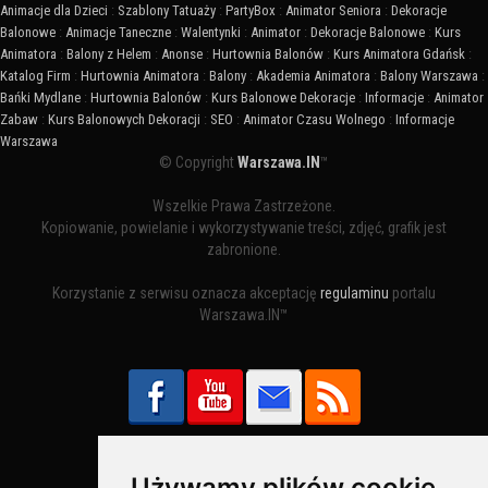
Animacje dla Dzieci
:
Szablony Tatuaży
:
PartyBox
:
Animator Seniora
:
Dekoracje
Balonowe
:
Animacje Taneczne
:
Walentynki
:
Animator
:
Dekoracje Balonowe
:
Kurs
Animatora
:
Balony z Helem
:
Anonse
:
Hurtownia Balonów
:
Kurs Animatora Gdańsk
:
Katalog Firm
:
Hurtownia Animatora
:
Balony
:
Akademia Animatora
:
Balony Warszawa
:
Bańki Mydlane
:
Hurtownia Balonów
:
Kurs Balonowe Dekoracje
:
Informacje
:
Animator
Zabaw
:
Kurs Balonowych Dekoracji
:
SEO
:
Animator Czasu Wolnego
:
Informacje
Warszawa
© Copyright
Warszawa.IN
™
Wszelkie Prawa Zastrzeżone.
Kopiowanie, powielanie i wykorzystywanie treści, zdjęć, grafik jest
zabronione.
Korzystanie z serwisu oznacza akceptację
regulaminu
portalu
Warszawa.IN™
Używamy plików cookie