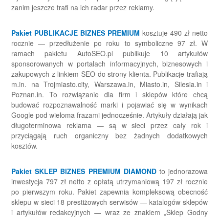
zanim jeszcze trafi na ich radar przez reklamy.
Pakiet PUBLIKACJE BIZNES PREMIUM
kosztuje 490 zł netto
rocznie — przedłużenie po roku to symboliczne 97 zł. W
ramach pakietu AutoSEO.pl publikuje 10 artykułów
sponsorowanych w portalach informacyjnych, biznesowych i
zakupowych z linkiem SEO do strony klienta. Publikacje trafiają
m.in. na Trojmiasto.city, Warszawa.in, Miasto.in, Silesia.in i
Poznan.in. To rozwiązanie dla firm i sklepów które chcą
budować rozpoznawalność marki i pojawiać się w wynikach
Google pod wieloma frazami jednocześnie. Artykuły działają jak
długoterminowa reklama — są w sieci przez cały rok i
przyciągają ruch organiczny bez żadnych dodatkowych
kosztów.
Pakiet SKLEP BIZNES PREMIUM DIAMOND
to jednorazowa
inwestycja 797 zł netto z opłatą utrzymaniową 197 zł rocznie
po pierwszym roku. Pakiet zapewnia kompleksową obecność
sklepu w sieci 18 prestiżowych serwisów — katalogów sklepów
i artykułów redakcyjnych — wraz ze znakiem „Sklep Godny