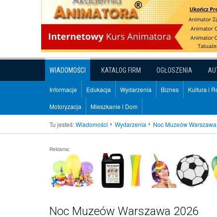
WIADOMOŚCI
KATALOG FIRM
OGŁOSZENIA
AU
Informacje
Edukacja
Wydarzenia
Biznes
Kultura i 
Motoryzacja
Mieszkanie i Dom
Tu jesteś:
Wiadomości
Wydarzenia
Noc Muzeów Warszawa
Reklama:
Noc Muzeów Warszawa 2026