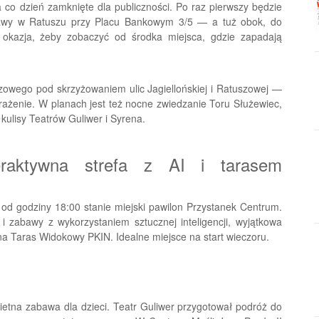
a co dzień zamknięte dla publiczności. Po raz pierwszy będzie
awy w Ratuszu przy Placu Bankowym 3/5 — a tuż obok, do
okazja, żeby zobaczyć od środka miejsca, gdzie zapadają
wego pod skrzyżowaniem ulic Jagiellońskiej i Ratuszowej —
ażenie. W planach jest też nocne zwiedzanie Toru Służewiec,
 kulisy Teatrów Guliwer i Syrena.
raktywna strefa z AI i tarasem
od godziny 18:00 stanie miejski pawilon Przystanek Centrum.
 i zabawy z wykorzystaniem sztucznej inteligencji, wyjątkowa
na Taras Widokowy PKIN. Idealne miejsce na start wieczoru.
ietna zabawa dla dzieci. Teatr Guliwer przygotował podróż do