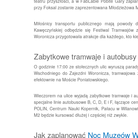
teatru przyszłości, a w FabLabie Pobite Gary zap
przy Foksal zostanie zaprezentowana Młodzieżowa 
Miłośnicy transportu publicznego mają powody d
Kawęczyńskiej odbędzie się Festiwal Tramwajów 
Woronicza przygotowała atrakcje dla każdego, kto kie
Zabytkowe tramwaje i autobusy
O godzinie 17:00 ze stołecznych ulic wyruszą par
Wschodniego do Zajezdni Woronicza, tramwajowa 
efektownie na Moście Poniatowskiego.
Wieczorem na ulice wyjadą zabytkowe tramwaje i au
specjalne linie autobusowe B, C, D, E i F, łączące 
POLIN, Centrum Nauki Kopernik, Pałacu w Wilanowie,
M2 będzie kursować dłużej i częściej niż zwykle.
Jak zaplanować
Noc Muzeów W