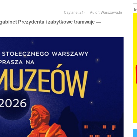
Re
Czytane: 214
Autor:
Warszawa.In
gabinet Prezydenta i zabytkowe tramwaje —