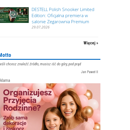
DESTELL Polish Snooker Limited
Edition: Oficjalna premiera w
salonie Zegarownia Premium
29.07.2026
Więcej »
Motto
eśli chcesz znaleźć źródło, musisz iść do góry, pod prąd
Jan Paweł II
klama