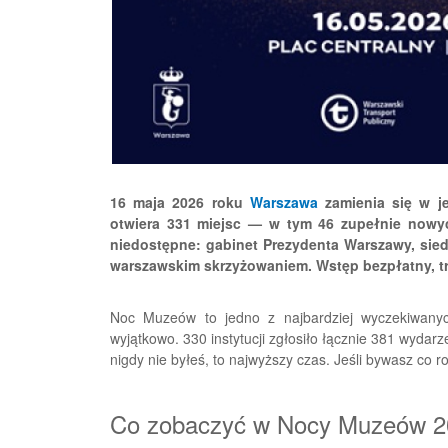
16 maja 2026 roku
Warszawa
zamienia się w j
otwiera 331 miejsc — w tym 46 zupełnie nowyc
niedostępne: gabinet Prezydenta Warszawy, sied
warszawskim skrzyżowaniem. Wstęp bezpłatny, tr
Noc Muzeów to jedno z najbardziej wyczekiwan
wyjątkowo. 330 instytucji zgłosiło łącznie 381 wydar
nigdy nie byłeś, to najwyższy czas. Jeśli bywasz co r
Co zobaczyć w Nocy Muzeów 2