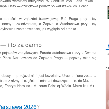
lanowano warsztaty muzyczne. W Centrum Myśli Jana Pawła II
Mapa Ciszy — dźwiękowa podróż po warszawskich ulicach.
o radości: w zajezdni tramwajowej R-2 Praga przy ulicy
z nocnym zwiedzaniem, a Zajezdnia Autobusowa przy ulicy
dykolwiek zastanawiał się, jak wygląda od środka.
 — i to za darmo
ady pojazdów zabytkowych. Parada autobusowa ruszy z Dworca
J
z Placu Narutowicza do Zajezdni Praga — pojazdy miną się
Re
tobusy — przejazd nimi jest bezpłatny. Uruchomione zostaną
centrum z różnymi częściami miasta i dowożące m.in. do Muzeum
 Fabryki Norblina i Muzeum Polskiej Wódki. Metro linii M1 i
arszawa 2026
?