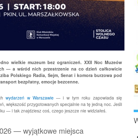
edno wielkie muzeum bez ograniczeń. XXII Noc Muzeów
h — a wśród nich przestrzenie na co dzień całkowicie
ziba Polskiego Radia, Sejm, Senat i komora burzowa pod
ansport bezpłatny, emocje bezcenne.
ych
wydarzeń w Warszawie
— i w tym roku zapowiada się
zeń, większość przygotowanych specjalnie na tę jedną noc. Jeśli
oku — i tak znajdziesz coś, czego jeszcze nie widziałeś.
W
026 — wyjątkowe miejsca