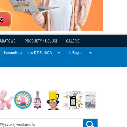
RABATOWE
PRODUKTY / USŁUGI
GALERIE
Komunikaty
info DZIELNICA
info Region