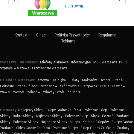
ARTYKUŁY NA IMPREZY
Kontakt
O nas
Polityka Prywatności
Regulamin
Reklama
Warszawa - Informator:
Telefony Alarmowe i Informacyjne
:
MCK Warszawa 19115
:
Szpitale Warszawa
:
Przychodnie Warszawa
Dzielnice Warszawy:
Bemowo
:
Białołęka
:
Bielany
:
Mokotów
:
Ochota
:
Praga-
Południe
:
Praga-Północ
:
Rembertów
:
Śródmieście
:
Targówek
:
Ursus
:
Ursynów
:
Wawer
:
Wesoła
:
Wilanów
:
Włochy
:
Wola
:
Żoliborz
Partnerzy:
Najlepszy Sklep
:
Sklepy Godne Zaufania
:
Polecany Sklep
:
Polecane
Sklepy
:
Dobre Sklepy
:
Najlepsze Sklepy
:
Polecany Sklep
:
Śląsk
:
Poznań
:
Zaufane
Sklepy
:
Polecane Sklepy
:
Najlepsze Sklepy
:
Sklepy
:
Katalog Sklepów
:
Sklepy Godne
Zaufania
:
Sklep Godny Zaufania
:
Polecane Sklepy
:
Sklep Godny Zaufania
:
Zaufany
Sklep
:
Sklep Świętego Mikołaja
:
Strój Mikołaja
:
Wiadomości Lokalne
:
Trójmiasto
: