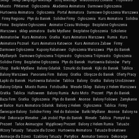
Miasto
:
PINternet
:
Ogłoszenia
:
Akademia Animatora
:
Darmowe Ogłoszenia
:
Hurtownia Animatora
:
Ogłoszenia
:
Portal Animatora
:
Darmowe Ogłoszenia Warszawa
:
Firmy Regionu
:
Płyn do Baniek
:
Solidne Firmy
:
Ogłoszenia
:
Kurs Animatora
:
Solidna
Firma
:
Bezpłatne Ogłoszenia
:
Animator Czasu Wolnego
:
Bezpłatne Ogłoszenia
Warszawa
:
sklep animatora
:
Bańki Mydlane
:
Bezpłatne Ogłoszenia
:
Szkolenie
Animatorów
:
Kurs Animatora
:
Gratka
:
Kurs Animatora Warszawa
:
Rumia
:
Kurs
Animatora Poznań
:
Kurs Animatora Katowice
:
Kurs Animatora Zabaw
:
Firmy
:
Darmowe Ogłoszenia
:
Kupony Rabatowe
:
Ogłoszenia Warszawa
:
Płyn do Baniek
Mydlanych
:
Darmowe Ogłoszenia Trójmiasto
:
Ogłoszenia Trójmiasto
:
Ogłoszenia
:
Solidne Firmy
:
Bezpłatne Ogłoszenia
:
Płyn do Baniek
:
Hurtownia Balonów
:
Party
Shop
:
Bańki Mydlane
:
Balony Gdańsk
:
Sznurki do Baniek
:
Kijki do Baniek
:
Tablica
:
Balony Warszawa
:
Panorama Firm
:
Balony
:
Gratka
:
Obręcze do Baniek
:
Oferty Pracy
:
Łapki do Baniek
:
Hurtownia Balonów
:
Tablica
:
Balony
:
Gratka
:
Balony Urodzinowe
:
Balony Gdynia
:
Miasto Rumia
:
Fotobudka
:
Wesele Sklep
:
Balony z Helem Warszawa
:
Gratka
:
Tablica
:
Halloween
:
Balony Rumia
:
Auto Moto
:
Prezent
:
Płyn do Baniek
:
Baza Firm
:
Gratka
:
Ogłoszenia
:
Płyn do Baniek
:
Anonse
:
Balony Foliowe
:
Zamykanie
w Bańce
:
Kurs Animatora Gdańsk
:
Balony z Helem
:
Ogłoszenia
:
Tablica
:
Firmy
:
Świecące Balony
:
Solidne Firmy
:
Hel do Balonów
:
Bańki Mydlane
:
Anonse
:
Balony na
Hel
:
Dekoracje Weselne
:
Jak zrobić Płyn do Baniek
:
Wesele
:
Tablica
:
Pomysł na
Prezent
:
Tańce Animacyjne
:
Wyjątkowy Prezent
:
Balony z Helem Rumia
:
Tatuaże
:
Wzory Tatuaży
:
Tatuaże dla Dzieci
:
Hurtownia Animatora
:
Tatuaże Brokatowe
:
Animacje dla Dzieci
:
Szablony Tatuaży
:
PartyBox
:
Animator Seniora
:
Dekoracje