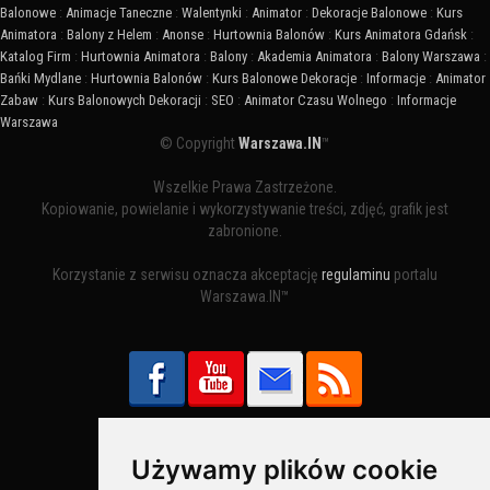
Balonowe
:
Animacje Taneczne
:
Walentynki
:
Animator
:
Dekoracje Balonowe
:
Kurs
Animatora
:
Balony z Helem
:
Anonse
:
Hurtownia Balonów
:
Kurs Animatora Gdańsk
:
Katalog Firm
:
Hurtownia Animatora
:
Balony
:
Akademia Animatora
:
Balony Warszawa
:
Bańki Mydlane
:
Hurtownia Balonów
:
Kurs Balonowe Dekoracje
:
Informacje
:
Animator
Zabaw
:
Kurs Balonowych Dekoracji
:
SEO
:
Animator Czasu Wolnego
:
Informacje
Warszawa
© Copyright
Warszawa.IN
™
Wszelkie Prawa Zastrzeżone.
Kopiowanie, powielanie i wykorzystywanie treści, zdjęć, grafik jest
zabronione.
Korzystanie z serwisu oznacza akceptację
regulaminu
portalu
Warszawa.IN™
Używamy plików cookie
Bezpieczne Płatności obsługuje: