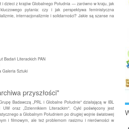
t i dzieci z krajów Globalnego Południa — zarówno w kraju, jak
kluczowego pytania: czy i jak perspektywa feministyczna
lizmie, internacjonalizmie i solidarności? Jakie są szanse na
ut Badań Literackich PAN
N
Galeria Sztuki
archiwa przyszłości"
 Grupę Badawczą „PRL i Globalne Południe" działającą w IBL
ej UW oraz „Dziennikiem Literackim". Cykl poświęcony jest
W
listycznego a Globalnym Południem po drugiej wojnie światowej
cznym i filmowym, ale też problemom rasizmu i nierówności w