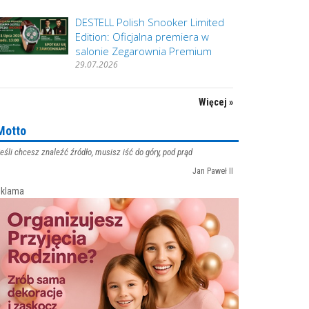
DESTELL Polish Snooker Limited
Edition: Oficjalna premiera w
salonie Zegarownia Premium
29.07.2026
Więcej »
Motto
eśli chcesz znaleźć źródło, musisz iść do góry, pod prąd
Jan Paweł II
klama