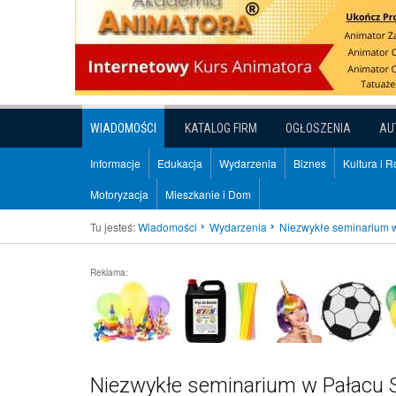
WIADOMOŚCI
KATALOG FIRM
OGŁOSZENIA
AU
Informacje
Edukacja
Wydarzenia
Biznes
Kultura i 
Motoryzacja
Mieszkanie i Dom
Tu jesteś:
Wiadomości
Wydarzenia
Niezwykłe seminarium w
Reklama:
Niezwykłe seminarium w Pałacu S