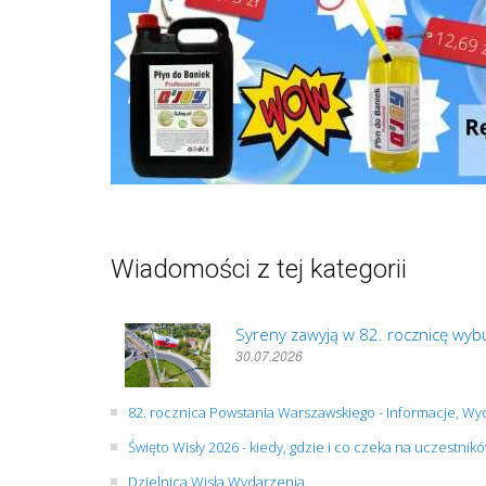
Wiadomości z tej kategorii
Syreny zawyją w 82. rocznicę wy
30.07.2026
82. rocznica Powstania Warszawskiego - Informacje, Wy
Święto Wisły 2026 - kiedy, gdzie i co czeka na uczestnik
Dzielnica Wisła Wydarzenia