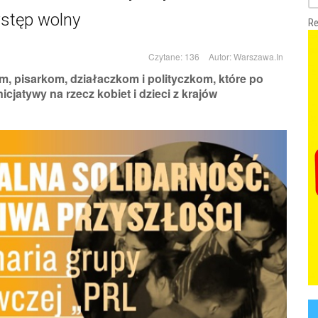
wstęp wolny
Re
Czytane: 136
Autor:
Warszawa.In
m, pisarkom, działaczkom i polityczkom, które po
cjatywy na rzecz kobiet i dzieci z krajów