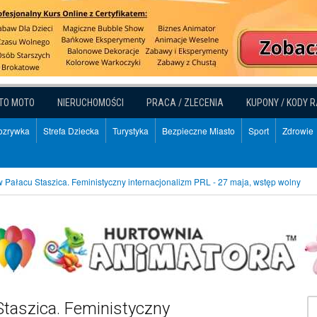
TO MOTO
NIERUCHOMOŚCI
PRACA / ZLECENIA
KUPONY / KODY 
Rozrywka
Strefa Dziecka
Turystyka
Bezpieczne Miasto
Sport
Zdrowie
 Pałacu Staszica. Feministyczny internacjonalizm PRL - 27 maja, wstęp wolny
taszica. Feministyczny