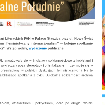
dań Literackich PAN w Pałacu Staszica przy ul. Nowy Świat
ium „Feministyczny internacjonalizm" — kolejne spotkanie
ści". Wstęp wolny,
wydarzenie
publiczne.
PRL angażowały się w inicjatywy solidarnościowe z kobietami i
wykraczały poza stereotypy i orientalizację — czy może się w
 prześlepiony w polskich dyskusjach feministycznych? Na te
jbliższego spotkania z cyklu „Globalna solidarność: archiwa
arkom, działaczkom i polityczkom, które po drugiej wojnie