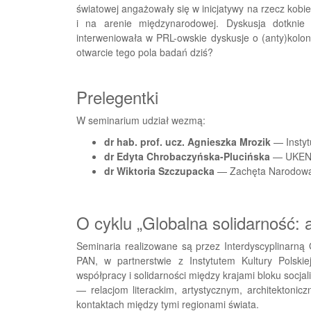
światowej angażowały się w inicjatywy na rzecz kobie
i na arenie międzynarodowej. Dyskusja dotknie 
interweniowała w PRL-owskie dyskusje o (anty)kolonia
otwarcie tego pola badań dziś?
Prelegentki
W seminarium udział wezmą:
dr hab. prof. ucz. Agnieszka Mrozik
— Instyt
dr Edyta Chrobaczyńska-Plucińska
— UKE
dr Wiktoria Szczupacka
— Zachęta Narodowa 
O cyklu „Globalna solidarność: 
Seminaria realizowane są przez Interdyscyplinarną
PAN, w partnerstwie z Instytutem Kultury Polski
współpracy i solidarności między krajami bloku socja
— relacjom literackim, artystycznym, architektoni
kontaktach między tymi regionami świata.