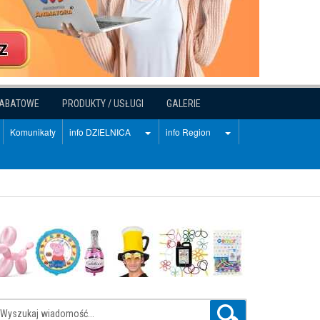
RABATOWE
PRODUKTY / USŁUGI
GALERIE
Komunikaty
info DZIELNICA
info Region