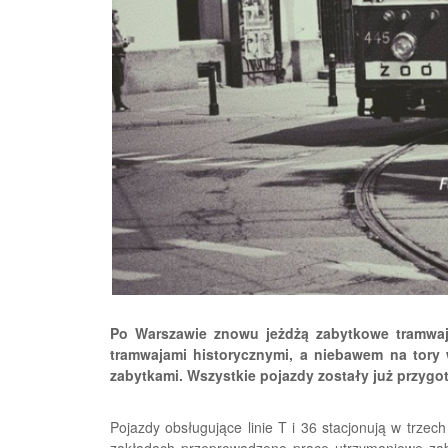
Po Warszawie znowu jeżdżą zabytkowe tramwaj
tramwajami historycznymi, a niebawem na tory w
zabytkami. Wszystkie pojazdy zostały już przyg
Pojazdy obsługujące linie T i 36 stacjonują w trzec
zakładach przeprowadzono prace utrzymaniowe zab