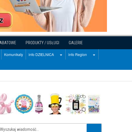
RABATOWE
PRODUKTY / USŁUGI
GALERIE
Komunikaty
info DZIELNICA
info Region