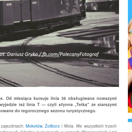
e. Od miesiąca kursuje linia 36 obsługiwana nowszymi
yjedzie też linia T — czyli słynna „Tetka" ze starszymi
otowane do tegorocznego sezonu turystycznego.
h zajezdniach:
Mokotów
,
Żoliborz
i Wola. We wszystkich trzech
ytkowych składów kursujących w ramach Warszawskich Linii