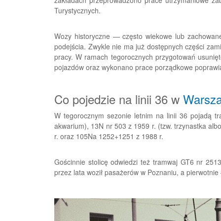
Turystycznych.
Wozy historyczne — często wiekowe lub zachowan
podejścia. Zwykle nie ma już dostępnych części zam
pracy. W ramach tegorocznych przygotowań usunięto
pojazdów oraz wykonano prace porządkowe poprawia
Co pojedzie na linii 36 w
Warsza
W tegorocznym sezonie letnim na linii 36 pojadą t
akwarium), 13N nr 503 z 1959 r. (tzw. trzynastka al
r. oraz 105Na 1252+1251 z 1988 r.
Gościnnie stolicę odwiedzi też tramwaj GT6 nr 2513 
przez lata woził pasażerów w Poznaniu, a pierwotnie