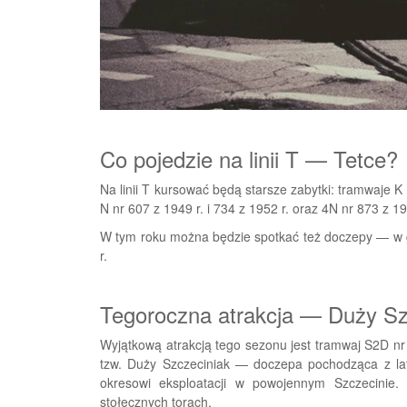
Co pojedzie na linii T — Tetce?
Na linii T kursować będą starsze zabytki: tramwaje K n
N nr 607 z 1949 r. i 734 z 1952 r. oraz 4N nr 873 z 196
W tym roku można będzie spotkać też doczepy — w g
r.
Tegoroczna atrakcja — Duży Sz
Wyjątkową atrakcją tego sezonu jest tramwaj S2D nr
tzw. Duży Szczeciniak — doczepa pochodząca z la
okresowi eksploatacji w powojennym Szczecinie.
stołecznych torach.