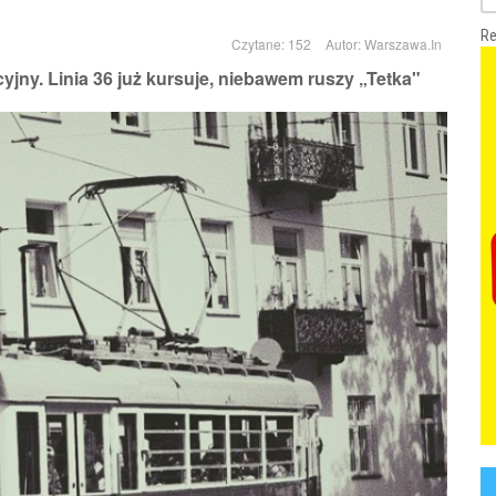
Re
Czytane: 152
Autor:
Warszawa.In
ny. Linia 36 już kursuje, niebawem ruszy „Tetka"