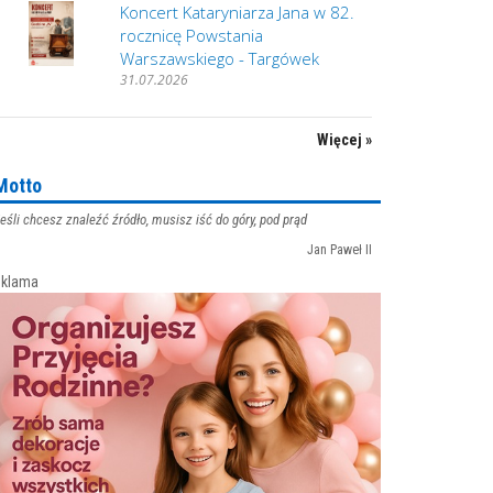
Koncert Kataryniarza Jana w 82.
rocznicę Powstania
Warszawskiego - Targówek
31.07.2026
Więcej »
Motto
eśli chcesz znaleźć źródło, musisz iść do góry, pod prąd
Jan Paweł II
klama