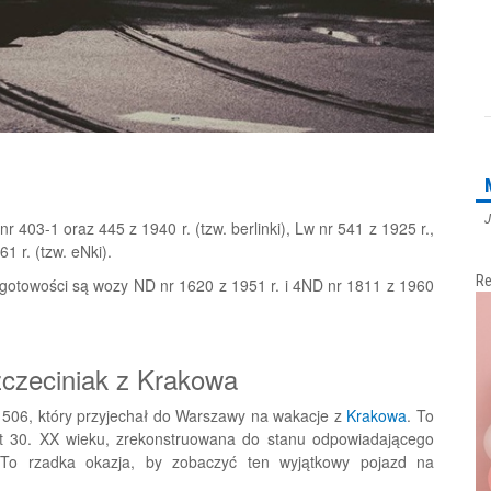
J
r 403-1 oraz 445 z 1940 r. (tzw. berlinki), Lw nr 541 z 1925 r.,
1 r. (tzw. eNki).
Re
otowości są wozy ND nr 1620 z 1951 r. i 4ND nr 1811 z 1960
czeciniak z Krakowa
 506, który przyjechał do Warszawy na wakacje z
Krakowa
. To
t 30. XX wieku, zrekonstruowana do stanu odpowiadającego
 To rzadka okazja, by zobaczyć ten wyjątkowy pojazd na