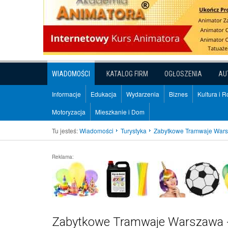
WIADOMOŚCI
KATALOG FIRM
OGŁOSZENIA
AU
Informacje
Edukacja
Wydarzenia
Biznes
Kultura i 
Motoryzacja
Mieszkanie i Dom
Tu jesteś:
Wiadomości
Turystyka
Zabytkowe Tramwaje Wars
Reklama:
Zabytkowe Tramwaje Warszawa -