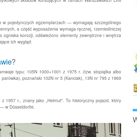
e w pojedynczych egzemplarzach — wymagają szczególnego
iennych, a część wyposażenia wymaga ręcznej, rzemieślniczej
 ogniska korozji, odświeżono elementy zewnętrzne i wnętrza
jące ich wygląd.
wie
?
ramwaje typu: 105N 1000+1001 z 1975 r. (tzw. stopiątka albo
bo parówka), poznański 102N nr 5 (Kanciak), 13N nr 795 z 1969
z 1957 r., znany jako „Helmut". To historyczny pojazd, który
 — w Düsseldorfie.
W