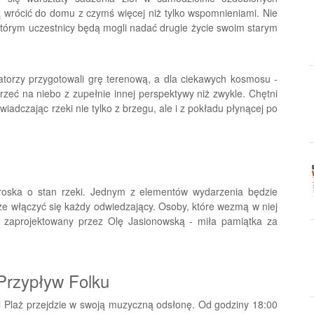
cą wrócić do domu z czymś więcej niż tylko wspomnieniami. Nie
 którym uczestnicy będą mogli nadać drugie życie swoim starym
torzy przygotowali grę terenową, a dla ciekawych kosmosu -
zeć na niebo z zupełnie innej perspektywy niż zwykle. Chętni
wiadczając rzeki nie tylko z brzegu, ale i z pokładu płynącej po
 troska o stan rzeki. Jednym z elementów wydarzenia będzie
że włączyć się każdy odwiedzający. Osoby, które wezmą w niej
ła, zaprojektowany przez Olę Jasionowską - miła pamiątka za
Przypływ Folku
al Plaż przejdzie w swoją muzyczną odsłonę. Od godziny 18:00