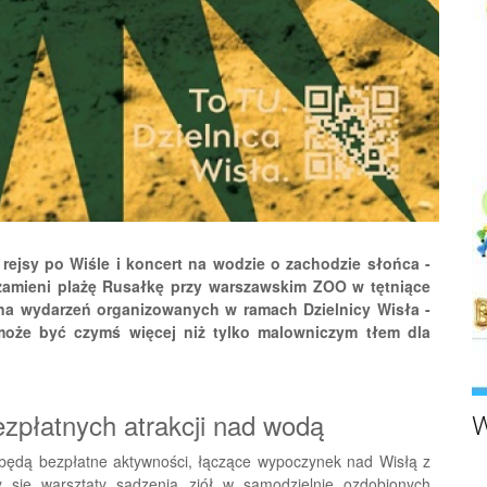
 rejsy po Wiśle i koncert na wodzie o zachodzie słońca -
a zamieni plażę Rusałkę przy warszawskim ZOO w tętniące
ona wydarzeń organizowanych w ramach Dzielnicy Wisła -
 może być czymś więcej niż tylko malowniczym tłem dla
ezpłatnych atrakcji nad wodą
W
będą bezpłatne aktywności, łączące wypoczynek nad Wisłą z
y się warsztaty sadzenia ziół w samodzielnie ozdobionych