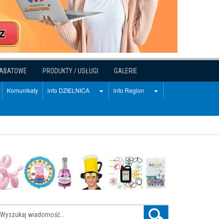
RABATOWE
PRODUKTY / USŁUGI
GALERIE
Komunikaty
info DZIELNICA
info Region