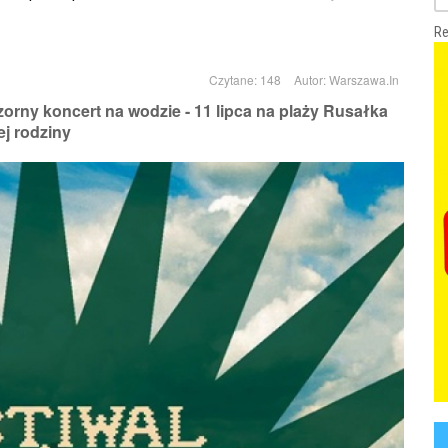
Re
Czytane: 148
Autor:
Warszawa.In
czorny koncert na wodzie - 11 lipca na plaży Rusałka
ej rodziny