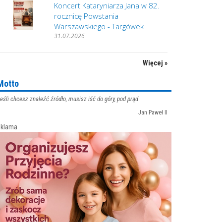
Koncert Kataryniarza Jana w 82.
rocznicę Powstania
Warszawskiego - Targówek
31.07.2026
Więcej »
Motto
eśli chcesz znaleźć źródło, musisz iść do góry, pod prąd
Jan Paweł II
klama