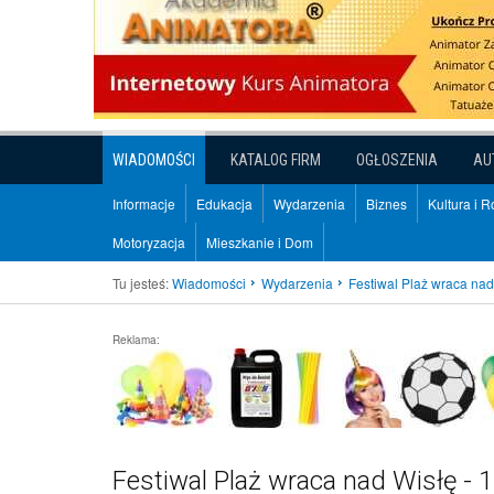
WIADOMOŚCI
KATALOG FIRM
OGŁOSZENIA
AU
Informacje
Edukacja
Wydarzenia
Biznes
Kultura i 
Motoryzacja
Mieszkanie i Dom
Tu jesteś:
Wiadomości
Wydarzenia
Festiwal Plaż wraca nad
Reklama:
Festiwal Plaż wraca nad Wisłę - 1