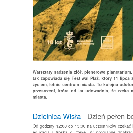
Warsztaty sadzenia ziół, plenerowe planetarium,
tak zapowiada się Festiwal Plaż, który 11 lipc
życiem, letnie centrum miasta. To kolejna odsł
przestrzeni, która od lat udowadnia, że rzeka
miasta.
Dzielnica Wisła
- Dzień pełen b
Od godziny 12:00 do 15:00 na uczestników czekać 
edukacją i troską o rzekę. W programie znalazł