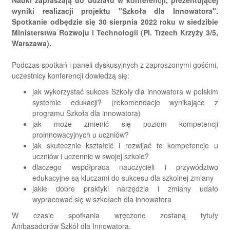
Nauki zapraszają do udziału w konferencji, prezentującej
wyniki realizacji projektu "Szkoła dla Innowatora".
Spotkanie odbędzie się 30 sierpnia 2022 roku w siedzibie
Ministerstwa Rozwoju i Technologii (Pl. Trzech Krzyży 3/5,
Warszawa).
Podczas spotkań i paneli dyskusyjnych z zaproszonymi gośćmi,
uczestnicy konferencji dowiedzą się:
jak wykorzystać sukces Szkoły dla innowatora w polskim
systemie edukacji? (rekomendacje wynikające z
programu Szkoła dla innowatora)
jak może zmienić się poziom kompetencji
proinnowacyjnych u uczniów?
jak skutecznie kształcić i rozwijać te kompetencje u
uczniów i uczennic w swojej szkole?
dlaczego współpraca nauczycieli i przywództwo
edukacyjne są kluczami do sukcesu dla szkolnej zmiany
jakie dobre praktyki narzędzia i zmiany udało
wypracować się w szkołach dla innowatora
W czasie spotkania wręczone zostaną tytuły
Ambasadorów Szkół dla Innowatora.