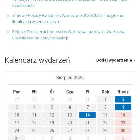
dzielnicach
Zimowe Pokazy Fontann w Warszawie 2025/2026 – magiczna
iluminacja w sercu miasta
Rejestr Cen Nieruchomości w Warszawa już działa. Warszawa
ujawnia realne ceny transakcji
Kalendarz wydarzeń
Dodaj wydarzenie »
Sierpień 2026
Pon
Wt
Śr
Czw
Pt
Sob
Niedz
27
28
29
30
31
1
2
3
4
5
6
7
8
9
10
11
12
13
14
15
16
17
18
19
20
21
22
23
24
25
26
27
28
29
30
31
1
2
3
4
5
6