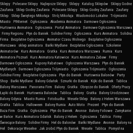
Sklepy
:
Polecane Sklepy
:
Najlepsze Sklepy
:
Sklepy
:
Katalog Sklepów
:
Sklepy Godne
Zaufania
:
Sklep Godny Zaufania
:
Polecane Sklepy
:
Sklep Godny Zaufania
:
Zaufany
Sklep
:
Sklep Świętego Mikołaja
:
Strój Mikołaja
:
Wiadomości Lokalne
:
Trójmiasto
:
Miasto
:
PINternet
:
Ogłoszenia
:
Akademia Animatora
:
Darmowe Ogłoszenia
:
Hurtownia Animatora
:
Ogłoszenia
:
Portal Animatora
:
Darmowe Ogłoszenia Warszawa
:
Firmy Regionu
:
Płyn do Baniek
:
Solidne Firmy
:
Ogłoszenia
:
Kurs Animatora
:
Solidna
Firma
:
Bezpłatne Ogłoszenia
:
Animator Czasu Wolnego
:
Bezpłatne Ogłoszenia
Warszawa
:
sklep animatora
:
Bańki Mydlane
:
Bezpłatne Ogłoszenia
:
Szkolenie
Animatorów
:
Kurs Animatora
:
Gratka
:
Kurs Animatora Warszawa
:
Rumia
:
Kurs
Animatora Poznań
:
Kurs Animatora Katowice
:
Kurs Animatora Zabaw
:
Firmy
:
Darmowe Ogłoszenia
:
Kupony Rabatowe
:
Ogłoszenia Warszawa
:
Płyn do Baniek
Mydlanych
:
Darmowe Ogłoszenia Trójmiasto
:
Ogłoszenia Trójmiasto
:
Ogłoszenia
:
Solidne Firmy
:
Bezpłatne Ogłoszenia
:
Płyn do Baniek
:
Hurtownia Balonów
:
Party
Shop
:
Bańki Mydlane
:
Balony Gdańsk
:
Sznurki do Baniek
:
Kijki do Baniek
:
Tablica
:
Balony Warszawa
:
Panorama Firm
:
Balony
:
Gratka
:
Obręcze do Baniek
:
Oferty Pracy
:
Łapki do Baniek
:
Hurtownia Balonów
:
Tablica
:
Balony
:
Gratka
:
Balony Urodzinowe
:
Balony Gdynia
:
Miasto Rumia
:
Fotobudka
:
Wesele Sklep
:
Balony z Helem Warszawa
:
Gratka
:
Tablica
:
Halloween
:
Balony Rumia
:
Auto Moto
:
Prezent
:
Płyn do Baniek
:
Baza Firm
:
Gratka
:
Ogłoszenia
:
Płyn do Baniek
:
Anonse
:
Balony Foliowe
:
Zamykanie
w Bańce
:
Kurs Animatora Gdańsk
:
Balony z Helem
:
Ogłoszenia
:
Tablica
:
Firmy
:
Świecące Balony
:
Solidne Firmy
:
Hel do Balonów
:
Bańki Mydlane
:
Anonse
:
Balony na
Hel
:
Dekoracje Weselne
:
Jak zrobić Płyn do Baniek
:
Wesele
:
Tablica
:
Pomysł na