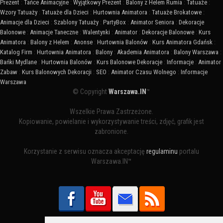
Prezent
:
Tańce Animacyjne
:
Wyjątkowy Prezent
:
Balony z Helem Rumia
:
Tatuaże
:
Wzory Tatuaży
:
Tatuaże dla Dzieci
:
Hurtownia Animatora
:
Tatuaże Brokatowe
:
Animacje dla Dzieci
:
Szablony Tatuaży
:
PartyBox
:
Animator Seniora
:
Dekoracje
Balonowe
:
Animacje Taneczne
:
Walentynki
:
Animator
:
Dekoracje Balonowe
:
Kurs
Animatora
:
Balony z Helem
:
Anonse
:
Hurtownia Balonów
:
Kurs Animatora Gdańsk
:
Katalog Firm
:
Hurtownia Animatora
:
Balony
:
Akademia Animatora
:
Balony Warszawa
:
Bańki Mydlane
:
Hurtownia Balonów
:
Kurs Balonowe Dekoracje
:
Informacje
:
Animator
Zabaw
:
Kurs Balonowych Dekoracji
:
SEO
:
Animator Czasu Wolnego
:
Informacje
Warszawa
© Copyright
Warszawa.IN
™
Wszelkie Prawa Zastrzeżone.
Kopiowanie, powielanie i wykorzystywanie treści, zdjęć, grafik jest
zabronione.
Korzystanie z serwisu oznacza akceptację
regulaminu
portalu
Warszawa.IN™