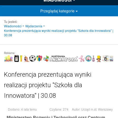
Przeglądaj kategorie
Tu jesteś:
Wiadomości
Wydarzenia
Konferencja prezentująca wyniki realizacji projektu "Szkoła dla Innowatora" |
30.08
Reklama:
Konferencja prezentująca wyniki
realizacji projektu "Szkoła dla
Innowatora" | 30.08
Dodano: 4 lata temu
Czytane: 274
Autor:
Urząd m.st. Warszawy
Ministerstwo Rozwoju i Technologii oraz Centrum