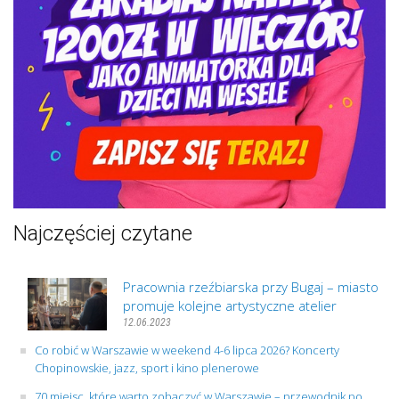
Najczęściej czytane
Pracownia rzeźbiarska przy Bugaj – miasto
promuje kolejne artystyczne atelier
12.06.2023
Co robić w Warszawie w weekend 4-6 lipca 2026? Koncerty
Chopinowskie, jazz, sport i kino plenerowe
70 miejsc, które warto zobaczyć w Warszawie – przewodnik po