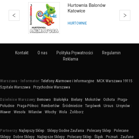
Balony
HURTOWNIE
Kontakt
O nas
Polityka Prywatności
Regulamin
Reklama
Warszawa - Informator:
Telefony Alarmowe i Informacyjne
:
MCK Warszawa 19115
:
Szpitale Warszawa
:
Przychodnie Warszawa
Dzielnice Warszawy:
Bemowo
:
Białołęka
:
Bielany
:
Mokotów
:
Ochota
:
Praga-
Południe
:
Praga-Północ
:
Rembertów
:
Śródmieście
:
Targówek
:
Ursus
:
Ursynów
:
Wawer
:
Wesoła
:
Wilanów
:
Włochy
:
Wola
:
Żoliborz
Partnerzy:
Najlepszy Sklep
:
Sklepy Godne Zaufania
:
Polecany Sklep
:
Polecane
Sklepy
:
Dobre Sklepy
:
Najlepsze Sklepy
:
Polecany Sklep
:
Śląsk
:
Poznań
:
Zaufane