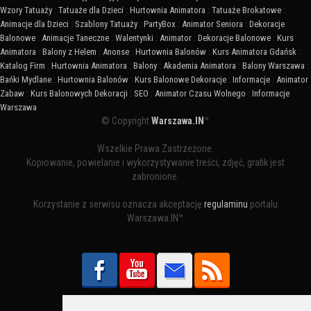
Wzory Tatuaży
:
Tatuaże dla Dzieci
:
Hurtownia Animatora
:
Tatuaże Brokatowe
:
Animacje dla Dzieci
:
Szablony Tatuaży
:
PartyBox
:
Animator Seniora
:
Dekoracje
Balonowe
:
Animacje Taneczne
:
Walentynki
:
Animator
:
Dekoracje Balonowe
:
Kurs
Animatora
:
Balony z Helem
:
Anonse
:
Hurtownia Balonów
:
Kurs Animatora Gdańsk
:
Katalog Firm
:
Hurtownia Animatora
:
Balony
:
Akademia Animatora
:
Balony Warszawa
:
Bańki Mydlane
:
Hurtownia Balonów
:
Kurs Balonowe Dekoracje
:
Informacje
:
Animator
Zabaw
:
Kurs Balonowych Dekoracji
:
SEO
:
Animator Czasu Wolnego
:
Informacje
Warszawa
© Copyright
Warszawa.IN
™
Wszelkie Prawa Zastrzeżone.
Kopiowanie, powielanie i wykorzystywanie treści, zdjęć, grafik jest
zabronione.
Korzystanie z serwisu oznacza akceptację
regulaminu
portalu
Warszawa.IN™