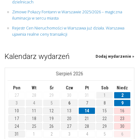
dzielnicach
Zimowe Pokazy Fontann w Warszawie 2025/2026 – magiczna
iluminacja w sercu miasta
Rejestr Cen Nieruchomości w Warszawa już działa. Warszawa
ujawnia realne ceny transakcji
Kalendarz wydarzeń
Dodaj wydarzenie »
Sierpień 2026
Pon
Wt
Śr
Czw
Pt
Sob
Niedz
27
28
29
30
31
1
2
3
4
5
6
7
8
9
10
11
12
13
14
15
16
17
18
19
20
21
22
23
24
25
26
27
28
29
30
31
1
2
3
4
5
6