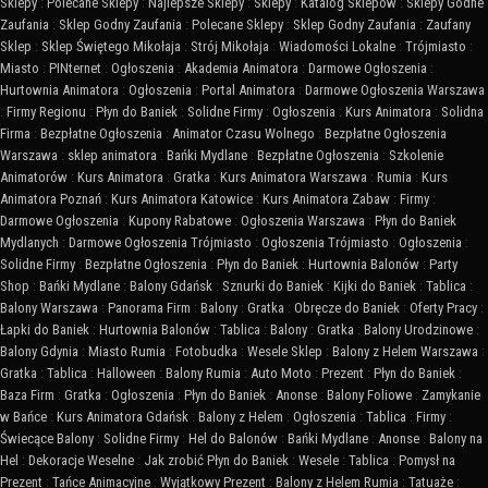
Sklepy
:
Polecane Sklepy
:
Najlepsze Sklepy
:
Sklepy
:
Katalog Sklepów
:
Sklepy Godne
Zaufania
:
Sklep Godny Zaufania
:
Polecane Sklepy
:
Sklep Godny Zaufania
:
Zaufany
Sklep
:
Sklep Świętego Mikołaja
:
Strój Mikołaja
:
Wiadomości Lokalne
:
Trójmiasto
:
Miasto
:
PINternet
:
Ogłoszenia
:
Akademia Animatora
:
Darmowe Ogłoszenia
:
Hurtownia Animatora
:
Ogłoszenia
:
Portal Animatora
:
Darmowe Ogłoszenia Warszawa
:
Firmy Regionu
:
Płyn do Baniek
:
Solidne Firmy
:
Ogłoszenia
:
Kurs Animatora
:
Solidna
Firma
:
Bezpłatne Ogłoszenia
:
Animator Czasu Wolnego
:
Bezpłatne Ogłoszenia
Warszawa
:
sklep animatora
:
Bańki Mydlane
:
Bezpłatne Ogłoszenia
:
Szkolenie
Animatorów
:
Kurs Animatora
:
Gratka
:
Kurs Animatora Warszawa
:
Rumia
:
Kurs
Animatora Poznań
:
Kurs Animatora Katowice
:
Kurs Animatora Zabaw
:
Firmy
:
Darmowe Ogłoszenia
:
Kupony Rabatowe
:
Ogłoszenia Warszawa
:
Płyn do Baniek
Mydlanych
:
Darmowe Ogłoszenia Trójmiasto
:
Ogłoszenia Trójmiasto
:
Ogłoszenia
:
Solidne Firmy
:
Bezpłatne Ogłoszenia
:
Płyn do Baniek
:
Hurtownia Balonów
:
Party
Shop
:
Bańki Mydlane
:
Balony Gdańsk
:
Sznurki do Baniek
:
Kijki do Baniek
:
Tablica
:
Balony Warszawa
:
Panorama Firm
:
Balony
:
Gratka
:
Obręcze do Baniek
:
Oferty Pracy
:
Łapki do Baniek
:
Hurtownia Balonów
:
Tablica
:
Balony
:
Gratka
:
Balony Urodzinowe
:
Balony Gdynia
:
Miasto Rumia
:
Fotobudka
:
Wesele Sklep
:
Balony z Helem Warszawa
:
Gratka
:
Tablica
:
Halloween
:
Balony Rumia
:
Auto Moto
:
Prezent
:
Płyn do Baniek
:
Baza Firm
:
Gratka
:
Ogłoszenia
:
Płyn do Baniek
:
Anonse
:
Balony Foliowe
:
Zamykanie
w Bańce
:
Kurs Animatora Gdańsk
:
Balony z Helem
:
Ogłoszenia
:
Tablica
:
Firmy
:
Świecące Balony
:
Solidne Firmy
:
Hel do Balonów
:
Bańki Mydlane
:
Anonse
:
Balony na
Hel
:
Dekoracje Weselne
:
Jak zrobić Płyn do Baniek
:
Wesele
:
Tablica
:
Pomysł na
Prezent
:
Tańce Animacyjne
:
Wyjątkowy Prezent
:
Balony z Helem Rumia
:
Tatuaże
: