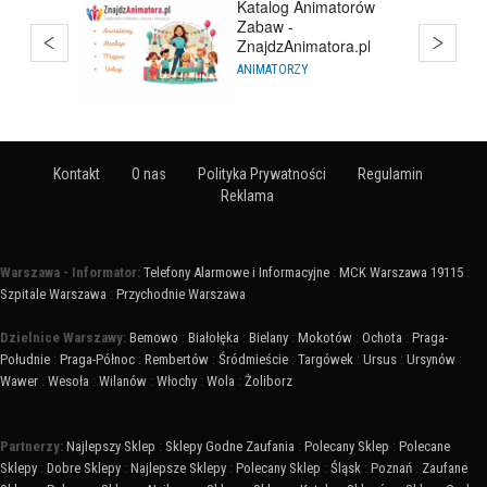
atorów
Hurtownia Balonów
ra.pl
HURTOWNIE
Kontakt
O nas
Polityka Prywatności
Regulamin
Reklama
Warszawa - Informator:
Telefony Alarmowe i Informacyjne
:
MCK Warszawa 19115
:
Szpitale Warszawa
:
Przychodnie Warszawa
Dzielnice Warszawy:
Bemowo
:
Białołęka
:
Bielany
:
Mokotów
:
Ochota
:
Praga-
Południe
:
Praga-Północ
:
Rembertów
:
Śródmieście
:
Targówek
:
Ursus
:
Ursynów
:
Wawer
:
Wesoła
:
Wilanów
:
Włochy
:
Wola
:
Żoliborz
Partnerzy:
Najlepszy Sklep
:
Sklepy Godne Zaufania
:
Polecany Sklep
:
Polecane
Sklepy
:
Dobre Sklepy
:
Najlepsze Sklepy
:
Polecany Sklep
:
Śląsk
:
Poznań
:
Zaufane