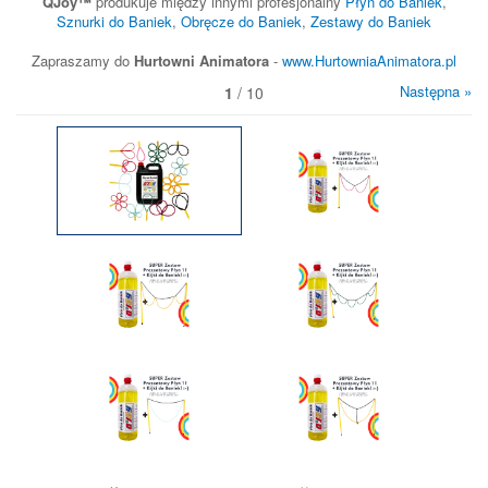
QJoy
™
produkuje między innymi profesjonalny
Płyn do Baniek
,
Sznurki do Baniek
,
Obręcze do Baniek
,
Zestawy do Baniek
Zapraszamy do
Hurtowni Animatora
-
www.HurtowniaAnimatora.pl
Następna »
1
/ 10