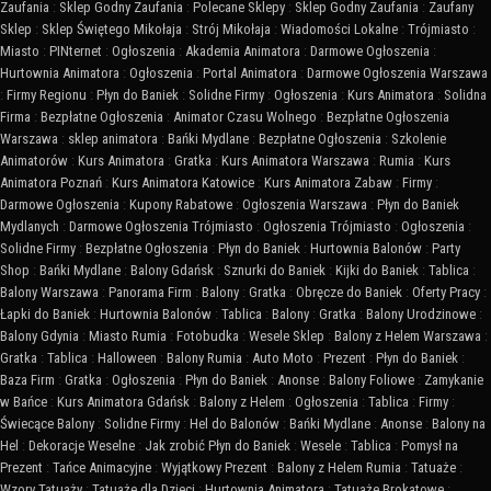
Zaufania
:
Sklep Godny Zaufania
:
Polecane Sklepy
:
Sklep Godny Zaufania
:
Zaufany
Sklep
:
Sklep Świętego Mikołaja
:
Strój Mikołaja
:
Wiadomości Lokalne
:
Trójmiasto
:
Miasto
:
PINternet
:
Ogłoszenia
:
Akademia Animatora
:
Darmowe Ogłoszenia
:
Hurtownia Animatora
:
Ogłoszenia
:
Portal Animatora
:
Darmowe Ogłoszenia Warszawa
:
Firmy Regionu
:
Płyn do Baniek
:
Solidne Firmy
:
Ogłoszenia
:
Kurs Animatora
:
Solidna
Firma
:
Bezpłatne Ogłoszenia
:
Animator Czasu Wolnego
:
Bezpłatne Ogłoszenia
Warszawa
:
sklep animatora
:
Bańki Mydlane
:
Bezpłatne Ogłoszenia
:
Szkolenie
Animatorów
:
Kurs Animatora
:
Gratka
:
Kurs Animatora Warszawa
:
Rumia
:
Kurs
Animatora Poznań
:
Kurs Animatora Katowice
:
Kurs Animatora Zabaw
:
Firmy
:
Darmowe Ogłoszenia
:
Kupony Rabatowe
:
Ogłoszenia Warszawa
:
Płyn do Baniek
Mydlanych
:
Darmowe Ogłoszenia Trójmiasto
:
Ogłoszenia Trójmiasto
:
Ogłoszenia
:
Solidne Firmy
:
Bezpłatne Ogłoszenia
:
Płyn do Baniek
:
Hurtownia Balonów
:
Party
Shop
:
Bańki Mydlane
:
Balony Gdańsk
:
Sznurki do Baniek
:
Kijki do Baniek
:
Tablica
:
Balony Warszawa
:
Panorama Firm
:
Balony
:
Gratka
:
Obręcze do Baniek
:
Oferty Pracy
:
Łapki do Baniek
:
Hurtownia Balonów
:
Tablica
:
Balony
:
Gratka
:
Balony Urodzinowe
:
Balony Gdynia
:
Miasto Rumia
:
Fotobudka
:
Wesele Sklep
:
Balony z Helem Warszawa
:
Gratka
:
Tablica
:
Halloween
:
Balony Rumia
:
Auto Moto
:
Prezent
:
Płyn do Baniek
:
Baza Firm
:
Gratka
:
Ogłoszenia
:
Płyn do Baniek
:
Anonse
:
Balony Foliowe
:
Zamykanie
w Bańce
:
Kurs Animatora Gdańsk
:
Balony z Helem
:
Ogłoszenia
:
Tablica
:
Firmy
:
Świecące Balony
:
Solidne Firmy
:
Hel do Balonów
:
Bańki Mydlane
:
Anonse
:
Balony na
Hel
:
Dekoracje Weselne
:
Jak zrobić Płyn do Baniek
:
Wesele
:
Tablica
:
Pomysł na
Prezent
:
Tańce Animacyjne
:
Wyjątkowy Prezent
:
Balony z Helem Rumia
:
Tatuaże
:
Wzory Tatuaży
:
Tatuaże dla Dzieci
:
Hurtownia Animatora
:
Tatuaże Brokatowe
: