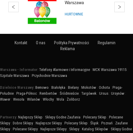
Warszawa
HURTOWNIE
Kontakt
O nas
Polityka Prywatności
Regulamin
Reklama
Warszawa - Informator:
Telefony Alarmowe i Informacyjne
:
MCK Warszawa 19115
:
Szpitale Warszawa
:
Przychodnie Warszawa
Dzielnice Warszawy:
Bemowo
:
Białołęka
:
Bielany
:
Mokotów
:
Ochota
:
Praga-
Południe
:
Praga-Północ
:
Rembertów
:
Śródmieście
:
Targówek
:
Ursus
:
Ursynów
:
Wawer
:
Wesoła
:
Wilanów
:
Włochy
:
Wola
:
Żoliborz
Partnerzy:
Najlepszy Sklep
:
Sklepy Godne Zaufania
:
Polecany Sklep
:
Polecane
Sklepy
:
Dobre Sklepy
:
Najlepsze Sklepy
:
Polecany Sklep
:
Śląsk
:
Poznań
:
Zaufane
Sklepy
:
Polecane Sklepy
:
Najlepsze Sklepy
:
Sklepy
:
Katalog Sklepów
:
Sklepy Godne