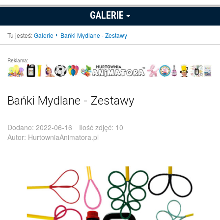
GALERIE
Tu jesteś:
Galerie
Bańki Mydlane - Zestawy
Reklama:
Bańki Mydlane - Zestawy
Dodano:
2022-06-16
Ilość zdjęć:
10
Autor:
HurtowniaAnimatora.pl