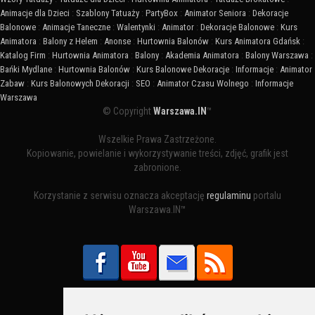
Animacje dla Dzieci
:
Szablony Tatuaży
:
PartyBox
:
Animator Seniora
:
Dekoracje
Balonowe
:
Animacje Taneczne
:
Walentynki
:
Animator
:
Dekoracje Balonowe
:
Kurs
Animatora
:
Balony z Helem
:
Anonse
:
Hurtownia Balonów
:
Kurs Animatora Gdańsk
:
Katalog Firm
:
Hurtownia Animatora
:
Balony
:
Akademia Animatora
:
Balony Warszawa
:
Bańki Mydlane
:
Hurtownia Balonów
:
Kurs Balonowe Dekoracje
:
Informacje
:
Animator
Zabaw
:
Kurs Balonowych Dekoracji
:
SEO
:
Animator Czasu Wolnego
:
Informacje
Warszawa
© Copyright
Warszawa.IN
™
Wszelkie Prawa Zastrzeżone.
Kopiowanie, powielanie i wykorzystywanie treści, zdjęć, grafik jest
zabronione.
Korzystanie z serwisu oznacza akceptację
regulaminu
portalu
Warszawa.IN™