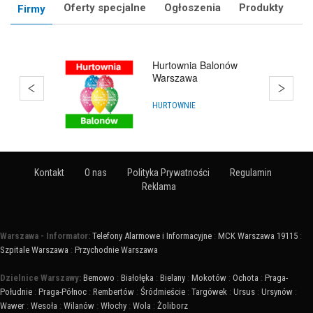
Oferty specjalne
Ogłoszenia
Produkty
Firmy
Balony
HURTOWNIE
Kontakt
O nas
Polityka Prywatności
Regulamin
Reklama
Warszawa - Informator:
Telefony Alarmowe i Informacyjne
:
MCK Warszawa 19115
:
Szpitale Warszawa
:
Przychodnie Warszawa
Dzielnice Warszawy:
Bemowo
:
Białołęka
:
Bielany
:
Mokotów
:
Ochota
:
Praga-
Południe
:
Praga-Północ
:
Rembertów
:
Śródmieście
:
Targówek
:
Ursus
:
Ursynów
:
Wawer
:
Wesoła
:
Wilanów
:
Włochy
:
Wola
:
Żoliborz