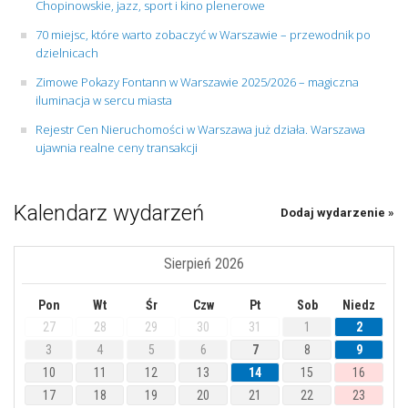
Chopinowskie, jazz, sport i kino plenerowe
70 miejsc, które warto zobaczyć w Warszawie – przewodnik po
dzielnicach
Zimowe Pokazy Fontann w Warszawie 2025/2026 – magiczna
iluminacja w sercu miasta
Rejestr Cen Nieruchomości w Warszawa już działa. Warszawa
ujawnia realne ceny transakcji
Kalendarz wydarzeń
Dodaj wydarzenie »
Sierpień 2026
Pon
Wt
Śr
Czw
Pt
Sob
Niedz
27
28
29
30
31
1
2
3
4
5
6
7
8
9
10
11
12
13
14
15
16
17
18
19
20
21
22
23