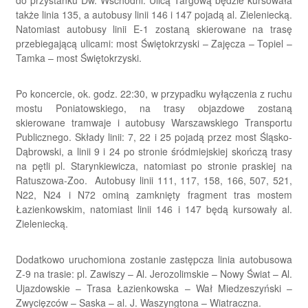
do przystanku Dw. Wschodni. Ulicą Targową będzie kursowała
także linia 135, a autobusy linii 146 i 147 pojadą al. Zieleniecką.
Natomiast autobusy linii E-1 zostaną skierowane na trasę
przebiegającą ulicami: most Świętokrzyski – Zajęcza – Topiel –
Tamka – most Świętokrzyski.
Po koncercie, ok. godz. 22:30, w przypadku wyłączenia z ruchu
mostu Poniatowskiego, na trasy objazdowe zostaną
skierowane tramwaje i autobusy Warszawskiego Transportu
Publicznego. Składy linii: 7, 22 i 25 pojadą przez most Śląsko-
Dąbrowski, a linii 9 i 24 po stronie śródmiejskiej skończą trasy
na pętli pl. Starynkiewicza, natomiast po stronie praskiej na
Ratuszowa-Zoo. Autobusy linii 111, 117, 158, 166, 507, 521,
N22, N24 i N72 ominą zamknięty fragment tras mostem
Łazienkowskim, natomiast linii 146 i 147 będą kursowały al.
Zieleniecką.
Dodatkowo uruchomiona zostanie zastępcza linia autobusowa
Z-9 na trasie: pl. Zawiszy – Al. Jerozolimskie – Nowy Świat – Al.
Ujazdowskie – Trasa Łazienkowska – Wał Miedzeszyński –
Zwycięzców – Saska – al. J. Waszyngtona – Wiatraczna.