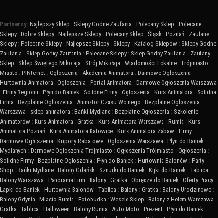
Partnerzy:
Najlepszy Sklep
:
Sklepy Godne Zaufania
:
Polecany Sklep
:
Polecane
Sklepy
:
Dobre Sklepy
:
Najlepsze Sklepy
:
Polecany Sklep
:
Śląsk
:
Poznań
:
Zaufane
Sklepy
:
Polecane Sklepy
:
Najlepsze Sklepy
:
Sklepy
:
Katalog Sklepów
:
Sklepy Godne
Zaufania
:
Sklep Godny Zaufania
:
Polecane Sklepy
:
Sklep Godny Zaufania
:
Zaufany
Sklep
:
Sklep Świętego Mikołaja
:
Strój Mikołaja
:
Wiadomości Lokalne
:
Trójmiasto
:
Miasto
:
PINternet
:
Ogłoszenia
:
Akademia Animatora
:
Darmowe Ogłoszenia
:
Hurtownia Animatora
:
Ogłoszenia
:
Portal Animatora
:
Darmowe Ogłoszenia Warszawa
:
Firmy Regionu
:
Płyn do Baniek
:
Solidne Firmy
:
Ogłoszenia
:
Kurs Animatora
:
Solidna
Firma
:
Bezpłatne Ogłoszenia
:
Animator Czasu Wolnego
:
Bezpłatne Ogłoszenia
Warszawa
:
sklep animatora
:
Bańki Mydlane
:
Bezpłatne Ogłoszenia
:
Szkolenie
Animatorów
:
Kurs Animatora
:
Gratka
:
Kurs Animatora Warszawa
:
Rumia
:
Kurs
Animatora Poznań
:
Kurs Animatora Katowice
:
Kurs Animatora Zabaw
:
Firmy
:
Darmowe Ogłoszenia
:
Kupony Rabatowe
:
Ogłoszenia Warszawa
:
Płyn do Baniek
Mydlanych
:
Darmowe Ogłoszenia Trójmiasto
:
Ogłoszenia Trójmiasto
:
Ogłoszenia
:
Solidne Firmy
:
Bezpłatne Ogłoszenia
:
Płyn do Baniek
:
Hurtownia Balonów
:
Party
Shop
:
Bańki Mydlane
:
Balony Gdańsk
:
Sznurki do Baniek
:
Kijki do Baniek
:
Tablica
:
Balony Warszawa
:
Panorama Firm
:
Balony
:
Gratka
:
Obręcze do Baniek
:
Oferty Pracy
:
Łapki do Baniek
:
Hurtownia Balonów
:
Tablica
:
Balony
:
Gratka
:
Balony Urodzinowe
:
Balony Gdynia
:
Miasto Rumia
:
Fotobudka
:
Wesele Sklep
:
Balony z Helem Warszawa
:
Gratka
:
Tablica
:
Halloween
:
Balony Rumia
:
Auto Moto
:
Prezent
:
Płyn do Baniek
: