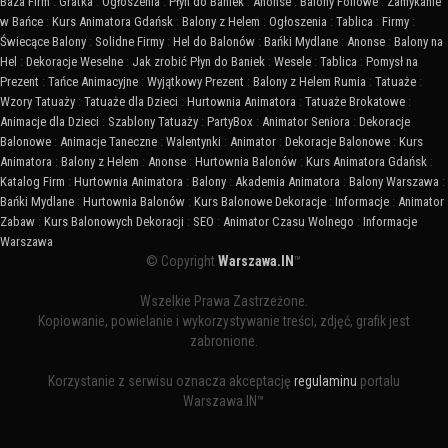
Baza Firm
:
Gratka
:
Ogłoszenia
:
Płyn do Baniek
:
Anonse
:
Balony Foliowe
:
Zamykanie
w Bańce
:
Kurs Animatora Gdańsk
:
Balony z Helem
:
Ogłoszenia
:
Tablica
:
Firmy
:
Świecące Balony
:
Solidne Firmy
:
Hel do Balonów
:
Bańki Mydlane
:
Anonse
:
Balony na
Hel
:
Dekoracje Weselne
:
Jak zrobić Płyn do Baniek
:
Wesele
:
Tablica
:
Pomysł na
Prezent
:
Tańce Animacyjne
:
Wyjątkowy Prezent
:
Balony z Helem Rumia
:
Tatuaże
:
Wzory Tatuaży
:
Tatuaże dla Dzieci
:
Hurtownia Animatora
:
Tatuaże Brokatowe
:
Animacje dla Dzieci
:
Szablony Tatuaży
:
PartyBox
:
Animator Seniora
:
Dekoracje
Balonowe
:
Animacje Taneczne
:
Walentynki
:
Animator
:
Dekoracje Balonowe
:
Kurs
Animatora
:
Balony z Helem
:
Anonse
:
Hurtownia Balonów
:
Kurs Animatora Gdańsk
:
Katalog Firm
:
Hurtownia Animatora
:
Balony
:
Akademia Animatora
:
Balony Warszawa
:
Bańki Mydlane
:
Hurtownia Balonów
:
Kurs Balonowe Dekoracje
:
Informacje
:
Animator
Zabaw
:
Kurs Balonowych Dekoracji
:
SEO
:
Animator Czasu Wolnego
:
Informacje
Warszawa
© Copyright
Warszawa.IN
™
Wszelkie Prawa Zastrzeżone.
Kopiowanie, powielanie i wykorzystywanie treści, zdjęć, grafik jest
zabronione.
Korzystanie z serwisu oznacza akceptację
regulaminu
portalu
Warszawa.IN™