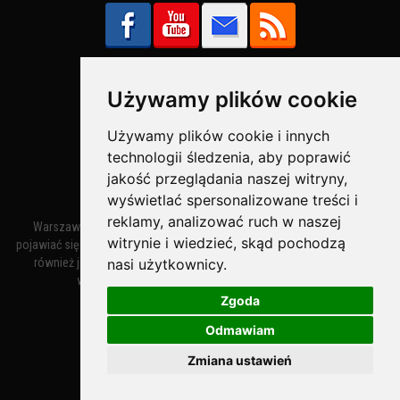
Używamy plików cookie
Bezpieczne Płatności obsługuje:
Używamy plików cookie i innych
technologii śledzenia, aby poprawić
jakość przeglądania naszej witryny,
wyświetlać spersonalizowane treści i
reklamy, analizować ruch w naszej
Warszawa – miasto stołeczne Warszawa. Nazwa miasta zaczęła
witrynie i wiedzieć, skąd pochodzą
pojawiać się w dokumentach w XIV wieku jako Warszewa, a od XV wieku
również jako Warszowa. Zmiana nazwy na Warszawa w XV wieku
nasi użytkownicy.
wynikała z mazowieckiej wymowy dialektycznej.
Zgoda
Odmawiam
Warszawa.IN
- Twoja Strona Warszawy™
Zmiana ustawień