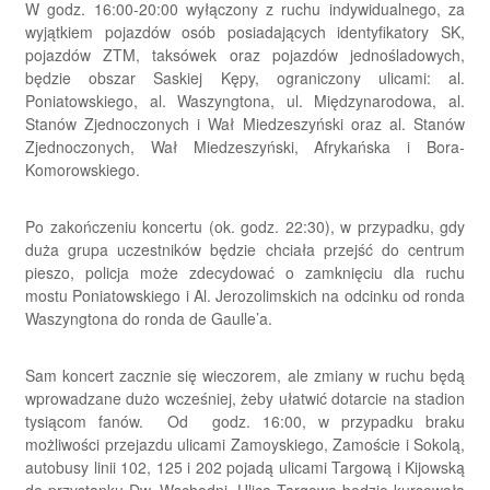
W godz. 16:00-20:00 wyłączony z ruchu indywidualnego, za
wyjątkiem pojazdów osób posiadających identyfikatory SK,
pojazdów ZTM, taksówek oraz pojazdów jednośladowych,
będzie obszar Saskiej Kępy, ograniczony ulicami: al.
Poniatowskiego, al. Waszyngtona, ul. Międzynarodowa, al.
Stanów Zjednoczonych i Wał Miedzeszyński oraz al. Stanów
Zjednoczonych, Wał Miedzeszyński, Afrykańska i Bora-
Komorowskiego.
Po zakończeniu koncertu (ok. godz. 22:30), w przypadku, gdy
duża grupa uczestników będzie chciała przejść do centrum
pieszo, policja może zdecydować o zamknięciu dla ruchu
mostu Poniatowskiego i Al. Jerozolimskich na odcinku od ronda
Waszyngtona do ronda de Gaulle’a.
Sam koncert zacznie się wieczorem, ale zmiany w ruchu będą
wprowadzane dużo wcześniej, żeby ułatwić dotarcie na stadion
tysiącom fanów. Od godz. 16:00, w przypadku braku
możliwości przejazdu ulicami Zamoyskiego, Zamoście i Sokolą,
autobusy linii 102, 125 i 202 pojadą ulicami Targową i Kijowską