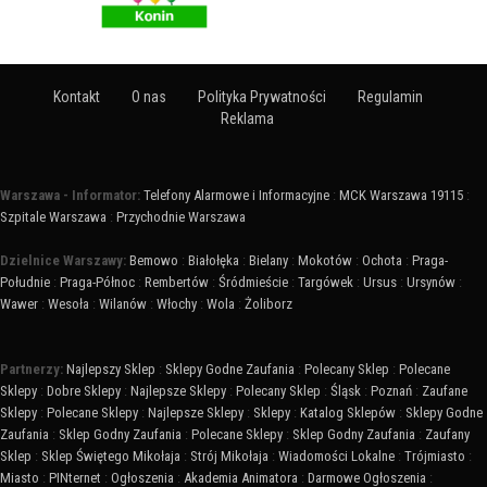
Kontakt
O nas
Polityka Prywatności
Regulamin
Reklama
Warszawa - Informator:
Telefony Alarmowe i Informacyjne
:
MCK Warszawa 19115
:
Szpitale Warszawa
:
Przychodnie Warszawa
Dzielnice Warszawy:
Bemowo
:
Białołęka
:
Bielany
:
Mokotów
:
Ochota
:
Praga-
Południe
:
Praga-Północ
:
Rembertów
:
Śródmieście
:
Targówek
:
Ursus
:
Ursynów
:
Wawer
:
Wesoła
:
Wilanów
:
Włochy
:
Wola
:
Żoliborz
Partnerzy:
Najlepszy Sklep
:
Sklepy Godne Zaufania
:
Polecany Sklep
:
Polecane
Sklepy
:
Dobre Sklepy
:
Najlepsze Sklepy
:
Polecany Sklep
:
Śląsk
:
Poznań
:
Zaufane
Sklepy
:
Polecane Sklepy
:
Najlepsze Sklepy
:
Sklepy
:
Katalog Sklepów
:
Sklepy Godne
Zaufania
:
Sklep Godny Zaufania
:
Polecane Sklepy
:
Sklep Godny Zaufania
:
Zaufany
Sklep
:
Sklep Świętego Mikołaja
:
Strój Mikołaja
:
Wiadomości Lokalne
:
Trójmiasto
:
Miasto
:
PINternet
:
Ogłoszenia
:
Akademia Animatora
:
Darmowe Ogłoszenia
: