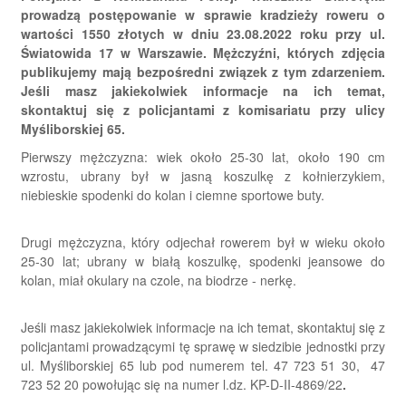
prowadzą postępowanie w sprawie kradzieży roweru o
wartości 1550 złotych w dniu 23.08.2022 roku przy ul.
Światowida 17 w Warszawie. Mężczyźni, których zdjęcia
publikujemy mają bezpośredni związek z tym zdarzeniem.
Jeśli masz jakiekolwiek informacje na ich temat,
skontaktuj się z policjantami z komisariatu przy ulicy
Myśliborskiej 65.
Pierwszy mężczyzna: wiek około 25-30 lat, około 190 cm
wzrostu, ubrany był w jasną koszulkę z kołnierzykiem,
niebieskie spodenki do kolan i ciemne sportowe buty.
Drugi mężczyzna, który odjechał rowerem był w wieku około
25-30 lat; ubrany w białą koszulkę, spodenki jeansowe do
kolan, miał okulary na czole, na biodrze - nerkę.
Jeśli masz jakiekolwiek informacje na ich temat, skontaktuj się z
policjantami prowadzącymi tę sprawę w siedzibie jednostki przy
ul. Myśliborskiej 65 lub pod numerem tel. 47 723 51 30, 47
723 52 20 powołując się na numer l.dz. KP-D-II-4869/22
.