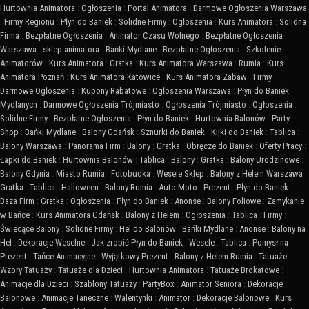
Hurtownia Animatora
:
Ogłoszenia
:
Portal Animatora
:
Darmowe Ogłoszenia Warszawa
:
Firmy Regionu
:
Płyn do Baniek
:
Solidne Firmy
:
Ogłoszenia
:
Kurs Animatora
:
Solidna
Firma
:
Bezpłatne Ogłoszenia
:
Animator Czasu Wolnego
:
Bezpłatne Ogłoszenia
Warszawa
:
sklep animatora
:
Bańki Mydlane
:
Bezpłatne Ogłoszenia
:
Szkolenie
Animatorów
:
Kurs Animatora
:
Gratka
:
Kurs Animatora Warszawa
:
Rumia
:
Kurs
Animatora Poznań
:
Kurs Animatora Katowice
:
Kurs Animatora Zabaw
:
Firmy
:
Darmowe Ogłoszenia
:
Kupony Rabatowe
:
Ogłoszenia Warszawa
:
Płyn do Baniek
Mydlanych
:
Darmowe Ogłoszenia Trójmiasto
:
Ogłoszenia Trójmiasto
:
Ogłoszenia
:
Solidne Firmy
:
Bezpłatne Ogłoszenia
:
Płyn do Baniek
:
Hurtownia Balonów
:
Party
Shop
:
Bańki Mydlane
:
Balony Gdańsk
:
Sznurki do Baniek
:
Kijki do Baniek
:
Tablica
:
Balony Warszawa
:
Panorama Firm
:
Balony
:
Gratka
:
Obręcze do Baniek
:
Oferty Pracy
:
Łapki do Baniek
:
Hurtownia Balonów
:
Tablica
:
Balony
:
Gratka
:
Balony Urodzinowe
:
Balony Gdynia
:
Miasto Rumia
:
Fotobudka
:
Wesele Sklep
:
Balony z Helem Warszawa
:
Gratka
:
Tablica
:
Halloween
:
Balony Rumia
:
Auto Moto
:
Prezent
:
Płyn do Baniek
:
Baza Firm
:
Gratka
:
Ogłoszenia
:
Płyn do Baniek
:
Anonse
:
Balony Foliowe
:
Zamykanie
w Bańce
:
Kurs Animatora Gdańsk
:
Balony z Helem
:
Ogłoszenia
:
Tablica
:
Firmy
:
Świecące Balony
:
Solidne Firmy
:
Hel do Balonów
:
Bańki Mydlane
:
Anonse
:
Balony na
Hel
:
Dekoracje Weselne
:
Jak zrobić Płyn do Baniek
:
Wesele
:
Tablica
:
Pomysł na
Prezent
:
Tańce Animacyjne
:
Wyjątkowy Prezent
:
Balony z Helem Rumia
:
Tatuaże
:
Wzory Tatuaży
:
Tatuaże dla Dzieci
:
Hurtownia Animatora
:
Tatuaże Brokatowe
:
Animacje dla Dzieci
:
Szablony Tatuaży
:
PartyBox
:
Animator Seniora
:
Dekoracje
Balonowe
:
Animacje Taneczne
:
Walentynki
:
Animator
:
Dekoracje Balonowe
:
Kurs