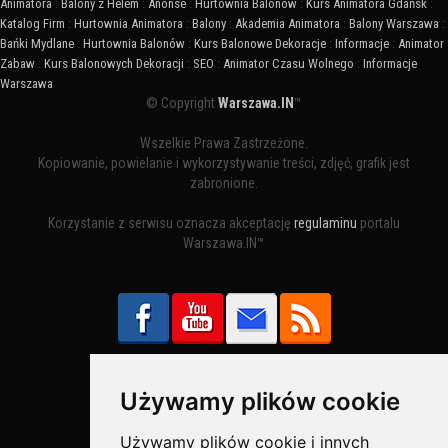
Animatora
:
Balony z Helem
:
Anonse
:
Hurtownia Balonów
:
Kurs Animatora Gdańsk
:
Katalog Firm
:
Hurtownia Animatora
:
Balony
:
Akademia Animatora
:
Balony Warszawa
:
Bańki Mydlane
:
Hurtownia Balonów
:
Kurs Balonowe Dekoracje
:
Informacje
:
Animator
Zabaw
:
Kurs Balonowych Dekoracji
:
SEO
:
Animator Czasu Wolnego
:
Informacje
Warszawa
© Copyright
Warszawa.IN
™
Wszelkie Prawa Zastrzeżone.
Kopiowanie, powielanie i wykorzystywanie treści, zdjęć, grafik jest
zabronione.
Korzystanie z serwisu oznacza akceptację
regulaminu
portalu
Warszawa.IN™
Używamy plików cookie
Bezpieczne Płatności obsługuje:
Używamy plików cookie i innych