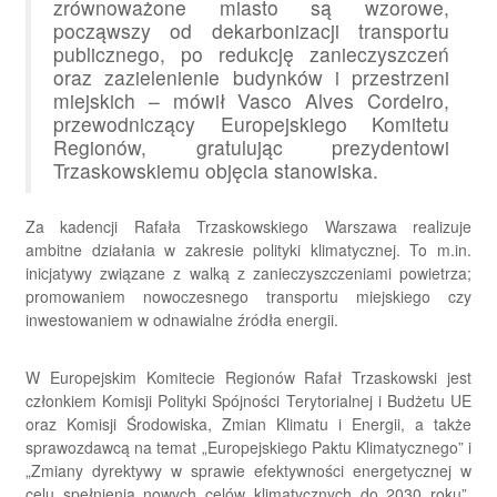
zrównoważone miasto są wzorowe,
począwszy od dekarbonizacji transportu
publicznego, po redukcję zanieczyszczeń
oraz zazielenienie budynków i przestrzeni
miejskich – mówił Vasco Alves Cordeiro,
przewodniczący Europejskiego Komitetu
Regionów, gratulując prezydentowi
Trzaskowskiemu objęcia stanowiska.
Za kadencji Rafała Trzaskowskiego Warszawa realizuje
ambitne działania w zakresie polityki klimatycznej. To m.in.
inicjatywy związane z walką z zanieczyszczeniami powietrza;
promowaniem nowoczesnego transportu miejskiego czy
inwestowaniem w odnawialne źródła energii.
W Europejskim Komitecie Regionów Rafał Trzaskowski jest
członkiem Komisji Polityki Spójności Terytorialnej i Budżetu UE
oraz Komisji Środowiska, Zmian Klimatu i Energii, a także
sprawozdawcą na temat „Europejskiego Paktu Klimatycznego” i
„Zmiany dyrektywy w sprawie efektywności energetycznej w
celu spełnienia nowych celów klimatycznych do 2030 roku”.