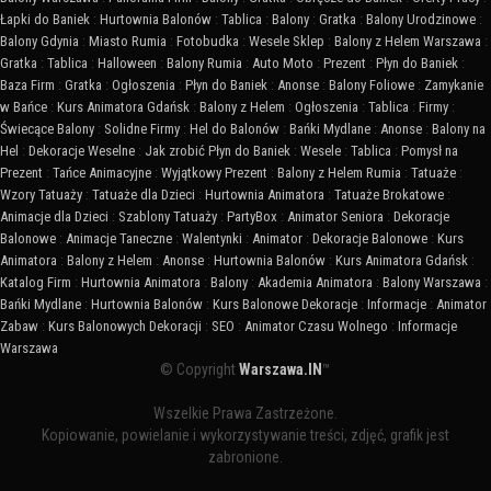
Łapki do Baniek
:
Hurtownia Balonów
:
Tablica
:
Balony
:
Gratka
:
Balony Urodzinowe
:
Balony Gdynia
:
Miasto Rumia
:
Fotobudka
:
Wesele Sklep
:
Balony z Helem Warszawa
:
Gratka
:
Tablica
:
Halloween
:
Balony Rumia
:
Auto Moto
:
Prezent
:
Płyn do Baniek
:
Baza Firm
:
Gratka
:
Ogłoszenia
:
Płyn do Baniek
:
Anonse
:
Balony Foliowe
:
Zamykanie
w Bańce
:
Kurs Animatora Gdańsk
:
Balony z Helem
:
Ogłoszenia
:
Tablica
:
Firmy
:
Świecące Balony
:
Solidne Firmy
:
Hel do Balonów
:
Bańki Mydlane
:
Anonse
:
Balony na
Hel
:
Dekoracje Weselne
:
Jak zrobić Płyn do Baniek
:
Wesele
:
Tablica
:
Pomysł na
Prezent
:
Tańce Animacyjne
:
Wyjątkowy Prezent
:
Balony z Helem Rumia
:
Tatuaże
:
Wzory Tatuaży
:
Tatuaże dla Dzieci
:
Hurtownia Animatora
:
Tatuaże Brokatowe
:
Animacje dla Dzieci
:
Szablony Tatuaży
:
PartyBox
:
Animator Seniora
:
Dekoracje
Balonowe
:
Animacje Taneczne
:
Walentynki
:
Animator
:
Dekoracje Balonowe
:
Kurs
Animatora
:
Balony z Helem
:
Anonse
:
Hurtownia Balonów
:
Kurs Animatora Gdańsk
:
Katalog Firm
:
Hurtownia Animatora
:
Balony
:
Akademia Animatora
:
Balony Warszawa
:
Bańki Mydlane
:
Hurtownia Balonów
:
Kurs Balonowe Dekoracje
:
Informacje
:
Animator
Zabaw
:
Kurs Balonowych Dekoracji
:
SEO
:
Animator Czasu Wolnego
:
Informacje
Warszawa
© Copyright
Warszawa.IN
™
Wszelkie Prawa Zastrzeżone.
Kopiowanie, powielanie i wykorzystywanie treści, zdjęć, grafik jest
zabronione.