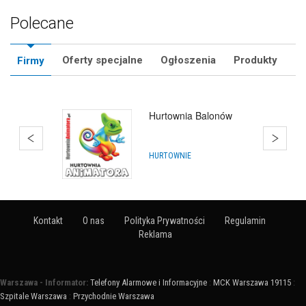
Polecane
Oferty specjalne
Ogłoszenia
Produkty
Firmy
Hurtownia Balonów
Warszawa
HURTOWNIE
Kontakt
O nas
Polityka Prywatności
Regulamin
Reklama
Warszawa - Informator:
Telefony Alarmowe i Informacyjne
:
MCK Warszawa 19115
:
Szpitale Warszawa
:
Przychodnie Warszawa