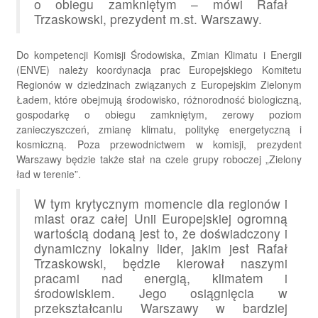
o obiegu zamkniętym – mówi Rafał
Trzaskowski, prezydent m.st. Warszawy.
Do kompetencji Komisji Środowiska, Zmian Klimatu i Energii
(ENVE) należy koordynacja prac Europejskiego Komitetu
Regionów w dziedzinach związanych z Europejskim Zielonym
Ładem, które obejmują środowisko, różnorodność biologiczną,
gospodarkę o obiegu zamkniętym, zerowy poziom
zanieczyszczeń, zmianę klimatu, politykę energetyczną i
kosmiczną. Poza przewodnictwem w komisji, prezydent
Warszawy będzie także stał na czele grupy roboczej „Zielony
ład w terenie”.
W tym krytycznym momencie dla regionów i
miast oraz całej Unii Europejskiej ogromną
wartością dodaną jest to, że doświadczony i
dynamiczny lokalny lider, jakim jest Rafał
Trzaskowski, będzie kierował naszymi
pracami nad energią, klimatem i
środowiskiem. Jego osiągnięcia w
przekształcaniu Warszawy w bardziej