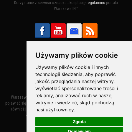
Korzystanie z serwisu oznacza akceptację
regulaminu
portalu
Warszawa.IN™
Używamy plików cookie
Bezpieczne Płatności obsługuje:
Używamy plików cookie i innych
technologii śledzenia, aby poprawić
jakość przeglądania naszej witryny,
wyświetlać spersonalizowane treści i
reklamy, analizować ruch w naszej
Warszawa – miasto stołeczne Warszawa. Nazwa miasta zaczęła
witrynie i wiedzieć, skąd pochodzą
pojawiać się w dokumentach w XIV wieku jako Warszewa, a od XV wieku
nasi użytkownicy.
również jako Warszowa. Zmiana nazwy na Warszawa w XV wieku
wynikała z mazowieckiej wymowy dialektycznej.
Zgoda
Odmawiam