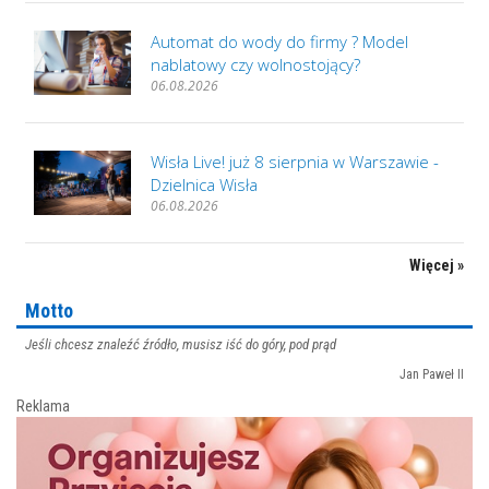
Automat do wody do firmy ? Model
nablatowy czy wolnostojący?
06.08.2026
Wisła Live! już 8 sierpnia w Warszawie -
Dzielnica Wisła
06.08.2026
Więcej »
Motto
Jeśli chcesz znaleźć źródło, musisz iść do góry, pod prąd
Jan Paweł II
Reklama