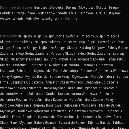
Dzielnice Warszawy:
Bemowo
:
Białołęka
:
Bielany
:
Mokotów
:
Ochota
:
Praga-
Południe
:
Praga-Północ
:
Rembertów
:
Śródmieście
:
Targówek
:
Ursus
:
Ursynów
:
Wawer
:
Wesoła
:
Wilanów
:
Włochy
:
Wola
:
Żoliborz
Partnerzy:
Najlepszy Sklep
:
Sklepy Godne Zaufania
:
Polecany Sklep
:
Polecane
Sklepy
:
Dobre Sklepy
:
Najlepsze Sklepy
:
Polecany Sklep
:
Śląsk
:
Poznań
:
Zaufane
Sklepy
:
Polecane Sklepy
:
Najlepsze Sklepy
:
Sklepy
:
Katalog Sklepów
:
Sklepy Godne
Zaufania
:
Sklep Godny Zaufania
:
Polecane Sklepy
:
Sklep Godny Zaufania
:
Zaufany
Sklep
:
Sklep Świętego Mikołaja
:
Strój Mikołaja
:
Wiadomości Lokalne
:
Trójmiasto
:
Miasto
:
PINternet
:
Ogłoszenia
:
Akademia Animatora
:
Darmowe Ogłoszenia
:
Hurtownia Animatora
:
Ogłoszenia
:
Portal Animatora
:
Darmowe Ogłoszenia Warszawa
:
Firmy Regionu
:
Płyn do Baniek
:
Solidne Firmy
:
Ogłoszenia
:
Kurs Animatora
:
Solidna
Firma
:
Bezpłatne Ogłoszenia
:
Animator Czasu Wolnego
:
Bezpłatne Ogłoszenia
Warszawa
:
sklep animatora
:
Bańki Mydlane
:
Bezpłatne Ogłoszenia
:
Szkolenie
Animatorów
:
Kurs Animatora
:
Gratka
:
Kurs Animatora Warszawa
:
Rumia
:
Kurs
Animatora Poznań
:
Kurs Animatora Katowice
:
Kurs Animatora Zabaw
:
Firmy
:
Darmowe Ogłoszenia
:
Kupony Rabatowe
:
Ogłoszenia Warszawa
:
Płyn do Baniek
Mydlanych
:
Darmowe Ogłoszenia Trójmiasto
:
Ogłoszenia Trójmiasto
:
Ogłoszenia
:
Solidne Firmy
:
Bezpłatne Ogłoszenia
:
Płyn do Baniek
:
Hurtownia Balonów
:
Party
Shop
:
Bańki Mydlane
:
Balony Gdańsk
:
Sznurki do Baniek
:
Kijki do Baniek
:
Tablica
:
Balony Warszawa
:
Panorama Firm
:
Balony
:
Gratka
:
Obręcze do Baniek
:
Oferty Pracy
: