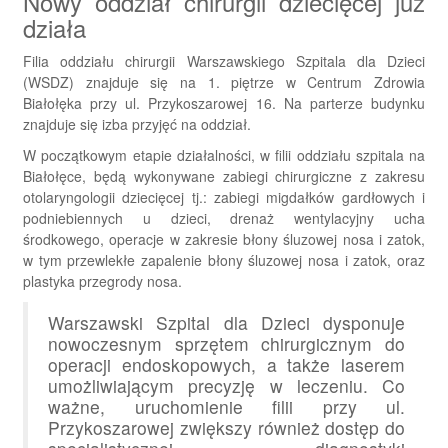
Nowy oddział chirurgii dziecięcej już
działa
Filia oddziału chirurgii Warszawskiego Szpitala dla Dzieci
(WSDZ) znajduje się na 1. piętrze w Centrum Zdrowia
Białołęka przy ul. Przykoszarowej 16. Na parterze budynku
znajduje się izba przyjęć na oddział.
W początkowym etapie działalności, w filii oddziału szpitala na
Białołęce, będą wykonywane zabiegi chirurgiczne z zakresu
otolaryngologii dziecięcej tj.: zabiegi migdałków gardłowych i
podniebiennych u dzieci, drenaż wentylacyjny ucha
środkowego, operacje w zakresie błony śluzowej nosa i zatok,
w tym przewlekłe zapalenie błony śluzowej nosa i zatok, oraz
plastyka przegrody nosa.
Warszawski Szpital dla Dzieci dysponuje
nowoczesnym sprzętem chirurgicznym do
operacji endoskopowych, a także laserem
umożliwiającym precyzję w leczeniu. Co
ważne, uruchomienie filii przy ul.
Przykoszarowej zwiększy również dostęp do