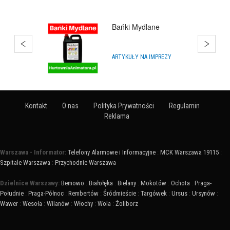
Hurtownia Balonów
Katowice
HURTOWNIE
Kontakt
O nas
Polityka Prywatności
Regulamin
Reklama
Warszawa - Informator:
Telefony Alarmowe i Informacyjne
:
MCK Warszawa 19115
:
Szpitale Warszawa
:
Przychodnie Warszawa
Dzielnice Warszawy:
Bemowo
:
Białołęka
:
Bielany
:
Mokotów
:
Ochota
:
Praga-
Południe
:
Praga-Północ
:
Rembertów
:
Śródmieście
:
Targówek
:
Ursus
:
Ursynów
:
Wawer
:
Wesoła
:
Wilanów
:
Włochy
:
Wola
:
Żoliborz