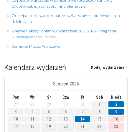
Co robić w Warszawie w weekend 4-6 lipca 2026? Koncerty
Chopinowskie, jazz, sport i kino plenerowe
70 miejsc, które warto zobaczyć w Warszawie – przewodnik po
dzielnicach
Zimowe Pokazy Fontann w Warszawie 2025/2026 – magiczna
iluminacja w sercu miasta
Darmowe Muzea Warszawa
Kalendarz wydarzeń
Dodaj wydarzenie »
Sierpień 2026
Pon
Wt
Śr
Czw
Pt
Sob
Niedz
27
28
29
30
31
1
2
3
4
5
6
7
8
9
10
11
12
13
14
15
16
17
18
19
20
21
22
23