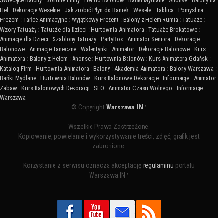
Świecące Balony
:
Solidne Firmy
:
Hel do Balonów
:
Bańki Mydlane
:
Anonse
:
Balony na
Hel
:
Dekoracje Weselne
:
Jak zrobić Płyn do Baniek
:
Wesele
:
Tablica
:
Pomysł na
Prezent
:
Tańce Animacyjne
:
Wyjątkowy Prezent
:
Balony z Helem Rumia
:
Tatuaże
:
Wzory Tatuaży
:
Tatuaże dla Dzieci
:
Hurtownia Animatora
:
Tatuaże Brokatowe
:
Animacje dla Dzieci
:
Szablony Tatuaży
:
PartyBox
:
Animator Seniora
:
Dekoracje
Balonowe
:
Animacje Taneczne
:
Walentynki
:
Animator
:
Dekoracje Balonowe
:
Kurs
Animatora
:
Balony z Helem
:
Anonse
:
Hurtownia Balonów
:
Kurs Animatora Gdańsk
:
Katalog Firm
:
Hurtownia Animatora
:
Balony
:
Akademia Animatora
:
Balony Warszawa
:
Bańki Mydlane
:
Hurtownia Balonów
:
Kurs Balonowe Dekoracje
:
Informacje
:
Animator
Zabaw
:
Kurs Balonowych Dekoracji
:
SEO
:
Animator Czasu Wolnego
:
Informacje
Warszawa
© Copyright
Warszawa.IN
™
Wszelkie Prawa Zastrzeżone.
Kopiowanie, powielanie i wykorzystywanie treści, zdjęć, grafik jest
zabronione.
Korzystanie z serwisu oznacza akceptację
regulaminu
portalu
Warszawa.IN™