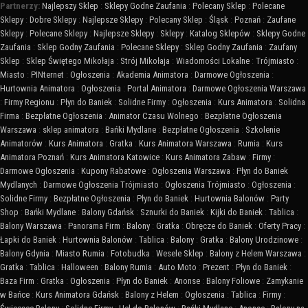
Partnerzy:
Najlepszy Sklep
:
Sklepy Godne Zaufania
:
Polecany Sklep
:
Polecane
Sklepy
:
Dobre Sklepy
:
Najlepsze Sklepy
:
Polecany Sklep
:
Śląsk
:
Poznań
:
Zaufane
Sklepy
:
Polecane Sklepy
:
Najlepsze Sklepy
:
Sklepy
:
Katalog Sklepów
:
Sklepy Godne
Zaufania
:
Sklep Godny Zaufania
:
Polecane Sklepy
:
Sklep Godny Zaufania
:
Zaufany
Sklep
:
Sklep Świętego Mikołaja
:
Strój Mikołaja
:
Wiadomości Lokalne
:
Trójmiasto
:
Miasto
:
PINternet
:
Ogłoszenia
:
Akademia Animatora
:
Darmowe Ogłoszenia
:
Hurtownia Animatora
:
Ogłoszenia
:
Portal Animatora
:
Darmowe Ogłoszenia Warszawa
:
Firmy Regionu
:
Płyn do Baniek
:
Solidne Firmy
:
Ogłoszenia
:
Kurs Animatora
:
Solidna
Firma
:
Bezpłatne Ogłoszenia
:
Animator Czasu Wolnego
:
Bezpłatne Ogłoszenia
Warszawa
:
sklep animatora
:
Bańki Mydlane
:
Bezpłatne Ogłoszenia
:
Szkolenie
Animatorów
:
Kurs Animatora
:
Gratka
:
Kurs Animatora Warszawa
:
Rumia
:
Kurs
Animatora Poznań
:
Kurs Animatora Katowice
:
Kurs Animatora Zabaw
:
Firmy
:
Darmowe Ogłoszenia
:
Kupony Rabatowe
:
Ogłoszenia Warszawa
:
Płyn do Baniek
Mydlanych
:
Darmowe Ogłoszenia Trójmiasto
:
Ogłoszenia Trójmiasto
:
Ogłoszenia
:
Solidne Firmy
:
Bezpłatne Ogłoszenia
:
Płyn do Baniek
:
Hurtownia Balonów
:
Party
Shop
:
Bańki Mydlane
:
Balony Gdańsk
:
Sznurki do Baniek
:
Kijki do Baniek
:
Tablica
:
Balony Warszawa
:
Panorama Firm
:
Balony
:
Gratka
:
Obręcze do Baniek
:
Oferty Pracy
:
Łapki do Baniek
:
Hurtownia Balonów
:
Tablica
:
Balony
:
Gratka
:
Balony Urodzinowe
:
Balony Gdynia
:
Miasto Rumia
:
Fotobudka
:
Wesele Sklep
:
Balony z Helem Warszawa
:
Gratka
:
Tablica
:
Halloween
:
Balony Rumia
:
Auto Moto
:
Prezent
:
Płyn do Baniek
:
Baza Firm
:
Gratka
:
Ogłoszenia
:
Płyn do Baniek
:
Anonse
:
Balony Foliowe
:
Zamykanie
w Bańce
:
Kurs Animatora Gdańsk
:
Balony z Helem
:
Ogłoszenia
:
Tablica
:
Firmy
: