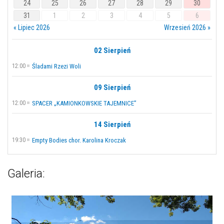
24
25
26
27
28
29
30
31
1
2
3
4
5
6
« Lipiec 2026
Wrzesień 2026 »
02 Sierpień
12:00
Śladami Rzezi Woli
09 Sierpień
12:00
SPACER „KAMIONKOWSKIE TAJEMNICE”
14 Sierpień
19:30
Empty Bodies chor. Karolina Kroczak
Galeria: