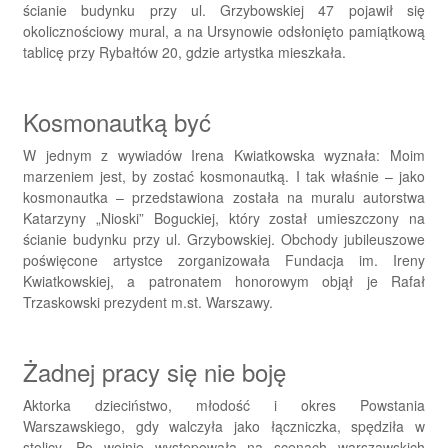
ścianie budynku przy ul. Grzybowskiej 47 pojawił się
okolicznościowy mural, a na Ursynowie odsłonięto pamiątkową
tablicę przy Rybałtów 20, gdzie artystka mieszkała.
Kosmonautką być
W jednym z wywiadów Irena Kwiatkowska wyznała: Moim
marzeniem jest, by zostać kosmonautką. I tak właśnie – jako
kosmonautka – przedstawiona została na muralu autorstwa
Katarzyny „Nioski” Boguckiej, który został umieszczony na
ścianie budynku przy ul. Grzybowskiej. Obchody jubileuszowe
poświęcone artystce zorganizowała Fundacja im. Ireny
Kwiatkowskiej, a patronatem honorowym objął je Rafał
Trzaskowski prezydent m.st. Warszawy.
Żadnej pracy się nie boję
Aktorka dzieciństwo, młodość i okres Powstania
Warszawskiego, gdy walczyła jako łączniczka, spędziła w
stolicy. Po wojnie występowała na scenach warszawskich