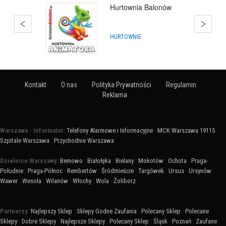
Balony Konin
ARTYKUŁY NA IMPREZY
Kontakt
O nas
Polityka Prywatności
Regulamin
Reklama
Warszawa - Informator:
Telefony Alarmowe i Informacyjne
:
MCK Warszawa 19115
:
Szpitale Warszawa
:
Przychodnie Warszawa
Dzielnice Warszawy:
Bemowo
:
Białołęka
:
Bielany
:
Mokotów
:
Ochota
:
Praga-
Południe
:
Praga-Północ
:
Rembertów
:
Śródmieście
:
Targówek
:
Ursus
:
Ursynów
:
Wawer
:
Wesoła
:
Wilanów
:
Włochy
:
Wola
:
Żoliborz
Partnerzy:
Najlepszy Sklep
:
Sklepy Godne Zaufania
:
Polecany Sklep
:
Polecane
Sklepy
:
Dobre Sklepy
:
Najlepsze Sklepy
:
Polecany Sklep
:
Śląsk
:
Poznań
:
Zaufane