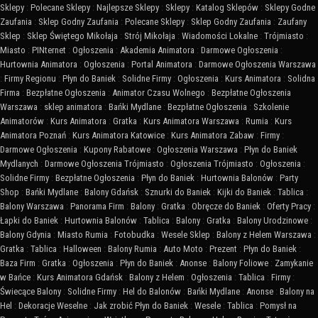
Sklepy
:
Polecane Sklepy
:
Najlepsze Sklepy
:
Sklepy
:
Katalog Sklepów
:
Sklepy Godne
Zaufania
:
Sklep Godny Zaufania
:
Polecane Sklepy
:
Sklep Godny Zaufania
:
Zaufany
Sklep
:
Sklep Świętego Mikołaja
:
Strój Mikołaja
:
Wiadomości Lokalne
:
Trójmiasto
:
Miasto
:
PINternet
:
Ogłoszenia
:
Akademia Animatora
:
Darmowe Ogłoszenia
:
Hurtownia Animatora
:
Ogłoszenia
:
Portal Animatora
:
Darmowe Ogłoszenia Warszawa
:
Firmy Regionu
:
Płyn do Baniek
:
Solidne Firmy
:
Ogłoszenia
:
Kurs Animatora
:
Solidna
Firma
:
Bezpłatne Ogłoszenia
:
Animator Czasu Wolnego
:
Bezpłatne Ogłoszenia
Warszawa
:
sklep animatora
:
Bańki Mydlane
:
Bezpłatne Ogłoszenia
:
Szkolenie
Animatorów
:
Kurs Animatora
:
Gratka
:
Kurs Animatora Warszawa
:
Rumia
:
Kurs
Animatora Poznań
:
Kurs Animatora Katowice
:
Kurs Animatora Zabaw
:
Firmy
:
Darmowe Ogłoszenia
:
Kupony Rabatowe
:
Ogłoszenia Warszawa
:
Płyn do Baniek
Mydlanych
:
Darmowe Ogłoszenia Trójmiasto
:
Ogłoszenia Trójmiasto
:
Ogłoszenia
:
Solidne Firmy
:
Bezpłatne Ogłoszenia
:
Płyn do Baniek
:
Hurtownia Balonów
:
Party
Shop
:
Bańki Mydlane
:
Balony Gdańsk
:
Sznurki do Baniek
:
Kijki do Baniek
:
Tablica
:
Balony Warszawa
:
Panorama Firm
:
Balony
:
Gratka
:
Obręcze do Baniek
:
Oferty Pracy
:
Łapki do Baniek
:
Hurtownia Balonów
:
Tablica
:
Balony
:
Gratka
:
Balony Urodzinowe
:
Balony Gdynia
:
Miasto Rumia
:
Fotobudka
:
Wesele Sklep
:
Balony z Helem Warszawa
:
Gratka
:
Tablica
:
Halloween
:
Balony Rumia
:
Auto Moto
:
Prezent
:
Płyn do Baniek
:
Baza Firm
:
Gratka
:
Ogłoszenia
:
Płyn do Baniek
:
Anonse
:
Balony Foliowe
:
Zamykanie
w Bańce
:
Kurs Animatora Gdańsk
:
Balony z Helem
:
Ogłoszenia
:
Tablica
:
Firmy
:
Świecące Balony
:
Solidne Firmy
:
Hel do Balonów
:
Bańki Mydlane
:
Anonse
:
Balony na
Hel
:
Dekoracje Weselne
:
Jak zrobić Płyn do Baniek
:
Wesele
:
Tablica
:
Pomysł na