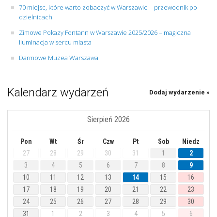
70 miejsc, które warto zobaczyć w Warszawie – przewodnik po
dzielnicach
Zimowe Pokazy Fontann w Warszawie 2025/2026 – magiczna
iluminacja w sercu miasta
Darmowe Muzea Warszawa
Kalendarz wydarzeń
Dodaj wydarzenie »
Sierpień 2026
Pon
Wt
Śr
Czw
Pt
Sob
Niedz
27
28
29
30
31
1
2
3
4
5
6
7
8
9
10
11
12
13
14
15
16
17
18
19
20
21
22
23
24
25
26
27
28
29
30
31
1
2
3
4
5
6