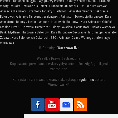
Prezent
:
Tańce Animacyjne
:
Wyjątkowy Prezent
:
Balony z Helem Rumia
:
Tatuaże
:
Wzory Tatuaży
:
Tatuaże dla Dzieci
:
Hurtownia Animatora
:
Tatuaże Brokatowe
:
Animacje dla Dzieci
:
Szablony Tatuaży
:
PartyBox
:
Animator Seniora
:
Dekoracje
Balonowe
:
Animacje Taneczne
:
Walentynki
:
Animator
:
Dekoracje Balonowe
:
Kurs
Animatora
:
Balony z Helem
:
Anonse
:
Hurtownia Balonów
:
Kurs Animatora Gdańsk
:
Katalog Firm
:
Hurtownia Animatora
:
Balony
:
Akademia Animatora
:
Balony Warszawa
:
Bańki Mydlane
:
Hurtownia Balonów
:
Kurs Balonowe Dekoracje
:
Informacje
:
Animator
Zabaw
:
Kurs Balonowych Dekoracji
:
SEO
:
Animator Czasu Wolnego
:
Informacje
Warszawa
© Copyright
Warszawa.IN
™
Wszelkie Prawa Zastrzeżone.
Kopiowanie, powielanie i wykorzystywanie treści, zdjęć, grafik jest
zabronione.
Korzystanie z serwisu oznacza akceptację
regulaminu
portalu
Warszawa.IN™