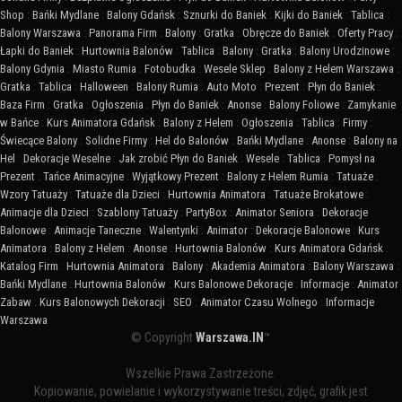
Shop
:
Bańki Mydlane
:
Balony Gdańsk
:
Sznurki do Baniek
:
Kijki do Baniek
:
Tablica
:
Balony Warszawa
:
Panorama Firm
:
Balony
:
Gratka
:
Obręcze do Baniek
:
Oferty Pracy
:
Łapki do Baniek
:
Hurtownia Balonów
:
Tablica
:
Balony
:
Gratka
:
Balony Urodzinowe
:
Balony Gdynia
:
Miasto Rumia
:
Fotobudka
:
Wesele Sklep
:
Balony z Helem Warszawa
:
Gratka
:
Tablica
:
Halloween
:
Balony Rumia
:
Auto Moto
:
Prezent
:
Płyn do Baniek
:
Baza Firm
:
Gratka
:
Ogłoszenia
:
Płyn do Baniek
:
Anonse
:
Balony Foliowe
:
Zamykanie
w Bańce
:
Kurs Animatora Gdańsk
:
Balony z Helem
:
Ogłoszenia
:
Tablica
:
Firmy
:
Świecące Balony
:
Solidne Firmy
:
Hel do Balonów
:
Bańki Mydlane
:
Anonse
:
Balony na
Hel
:
Dekoracje Weselne
:
Jak zrobić Płyn do Baniek
:
Wesele
:
Tablica
:
Pomysł na
Prezent
:
Tańce Animacyjne
:
Wyjątkowy Prezent
:
Balony z Helem Rumia
:
Tatuaże
:
Wzory Tatuaży
:
Tatuaże dla Dzieci
:
Hurtownia Animatora
:
Tatuaże Brokatowe
:
Animacje dla Dzieci
:
Szablony Tatuaży
:
PartyBox
:
Animator Seniora
:
Dekoracje
Balonowe
:
Animacje Taneczne
:
Walentynki
:
Animator
:
Dekoracje Balonowe
:
Kurs
Animatora
:
Balony z Helem
:
Anonse
:
Hurtownia Balonów
:
Kurs Animatora Gdańsk
:
Katalog Firm
:
Hurtownia Animatora
:
Balony
:
Akademia Animatora
:
Balony Warszawa
:
Bańki Mydlane
:
Hurtownia Balonów
:
Kurs Balonowe Dekoracje
:
Informacje
:
Animator
Zabaw
:
Kurs Balonowych Dekoracji
:
SEO
:
Animator Czasu Wolnego
:
Informacje
Warszawa
© Copyright
Warszawa.IN
™
Wszelkie Prawa Zastrzeżone.
Kopiowanie, powielanie i wykorzystywanie treści, zdjęć, grafik jest