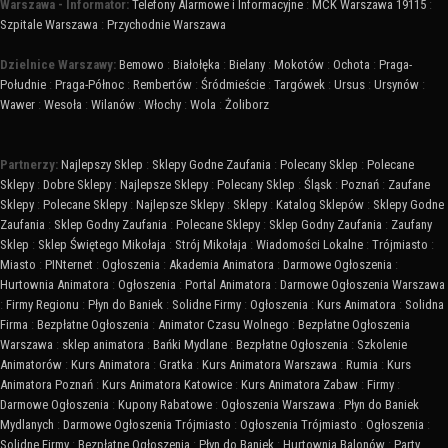
Warszawa - Informator:
Telefony Alarmowe i Informacyjne
:
MCK Warszawa 19115
:
Szpitale Warszawa
:
Przychodnie Warszawa
Dzielnice Warszawy:
Bemowo
:
Białołęka
:
Bielany
:
Mokotów
:
Ochota
:
Praga-
Południe
:
Praga-Północ
:
Rembertów
:
Śródmieście
:
Targówek
:
Ursus
:
Ursynów
:
Wawer
:
Wesoła
:
Wilanów
:
Włochy
:
Wola
:
Żoliborz
Partnerzy:
Najlepszy Sklep
:
Sklepy Godne Zaufania
:
Polecany Sklep
:
Polecane
Sklepy
:
Dobre Sklepy
:
Najlepsze Sklepy
:
Polecany Sklep
:
Śląsk
:
Poznań
:
Zaufane
Sklepy
:
Polecane Sklepy
:
Najlepsze Sklepy
:
Sklepy
:
Katalog Sklepów
:
Sklepy Godne
Zaufania
:
Sklep Godny Zaufania
:
Polecane Sklepy
:
Sklep Godny Zaufania
:
Zaufany
Sklep
:
Sklep Świętego Mikołaja
:
Strój Mikołaja
:
Wiadomości Lokalne
:
Trójmiasto
:
Miasto
:
PINternet
:
Ogłoszenia
:
Akademia Animatora
:
Darmowe Ogłoszenia
:
Hurtownia Animatora
:
Ogłoszenia
:
Portal Animatora
:
Darmowe Ogłoszenia Warszawa
:
Firmy Regionu
:
Płyn do Baniek
:
Solidne Firmy
:
Ogłoszenia
:
Kurs Animatora
:
Solidna
Firma
:
Bezpłatne Ogłoszenia
:
Animator Czasu Wolnego
:
Bezpłatne Ogłoszenia
Warszawa
:
sklep animatora
:
Bańki Mydlane
:
Bezpłatne Ogłoszenia
:
Szkolenie
Animatorów
:
Kurs Animatora
:
Gratka
:
Kurs Animatora Warszawa
:
Rumia
:
Kurs
Animatora Poznań
:
Kurs Animatora Katowice
:
Kurs Animatora Zabaw
:
Firmy
:
Darmowe Ogłoszenia
:
Kupony Rabatowe
:
Ogłoszenia Warszawa
:
Płyn do Baniek
Mydlanych
:
Darmowe Ogłoszenia Trójmiasto
:
Ogłoszenia Trójmiasto
:
Ogłoszenia
:
Solidne Firmy
:
Bezpłatne Ogłoszenia
:
Płyn do Baniek
:
Hurtownia Balonów
:
Party