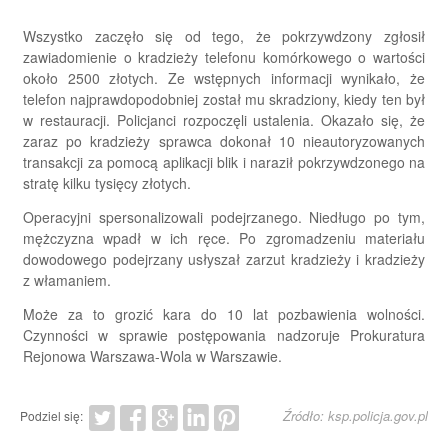
Wszystko zaczęło się od tego, że pokrzywdzony zgłosił
zawiadomienie o kradzieży telefonu komórkowego o wartości
około 2500 złotych. Ze wstępnych informacji wynikało, że
telefon najprawdopodobniej został mu skradziony, kiedy ten był
w restauracji. Policjanci rozpoczęli ustalenia. Okazało się, że
zaraz po kradzieży sprawca dokonał 10 nieautoryzowanych
transakcji za pomocą aplikacji blik i naraził pokrzywdzonego na
stratę kilku tysięcy złotych.
Operacyjni spersonalizowali podejrzanego. Niedługo po tym,
mężczyzna wpadł w ich ręce. Po zgromadzeniu materiału
dowodowego podejrzany usłyszał zarzut kradzieży i kradzieży
z włamaniem.
Może za to grozić kara do 10 lat pozbawienia wolności.
Czynności w sprawie postępowania nadzoruje Prokuratura
Rejonowa Warszawa-Wola w Warszawie.
Źródło: ksp.policja.gov.pl
Podziel się: