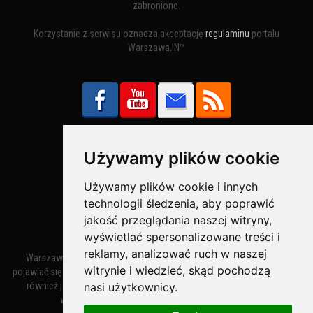
zabronione.
Korzystanie z serwisu oznacza akceptację
regulaminu
portalu
Warszawa.IN™
Używamy plików cookie
Bezpieczne Płatności obsługuje:
Używamy plików cookie i innych
technologii śledzenia, aby poprawić
jakość przeglądania naszej witryny,
wyświetlać spersonalizowane treści i
reklamy, analizować ruch w naszej
Warszawa – miasto stołeczne Warszawa. Nazwa miasta zaczęła
witrynie i wiedzieć, skąd pochodzą
pojawiać się w dokumentach w XIV wieku jako Warszewa, a od XV wieku
również jako Warszowa. Zmiana nazwy na Warszawa w XV wieku
nasi użytkownicy.
wynikała z mazowieckiej wymowy dialektycznej.