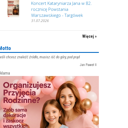
Koncert Kataryniarza Jana w 82.
rocznicę Powstania
Warszawskiego - Targówek
31.07.2026
Więcej »
Motto
eśli chcesz znaleźć źródło, musisz iść do góry, pod prąd
Jan Paweł II
klama