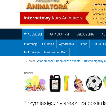
WIADOMOŚCI
KATALOG FIRM
OGŁOSZENIA
AU
Informacje
Edukacja
Wydarzenia
Biznes
Kultura i 
Motoryzacja
Mieszkanie i Dom
Tu jesteś:
Wiadomości
Bezpieczne Miasto
Trzymiesięczny a
Reklama:
Trzymiesięczny areszt za posiada