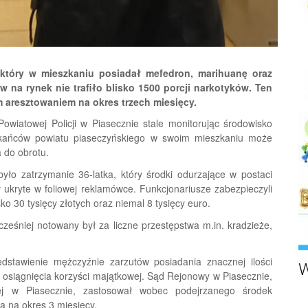
 który w mieszkaniu posiadał mefedron, marihuanę oraz
tów na rynek nie trafiło blisko 1500 porcji narkotyków. Ten
 aresztowaniem na okres trzech miesięcy.
wiatowej Policji w Piasecznie stale monitorując środowisko
szkańców powiatu piaseczyńskiego w swoim mieszkaniu może
 do obrotu.
było zatrzymanie 36-latka, który środki odurzające w postaci
 ukryte w foliowej reklamówce. Funkcjonariusze zabezpieczyli
o 30 tysięcy złotych oraz niemal 8 tysięcy euro.
ześniej notowany był za liczne przestępstwa m.in. kradzieże,
stawienie mężczyźnie zarzutów posiadania znacznej ilości
W
 osiągnięcia korzyści majątkowej. Sąd Rejonowy w Piasecznie,
ej w Piasecznie, zastosował wobec podejrzanego środek
 na okres 3 miesięcy.