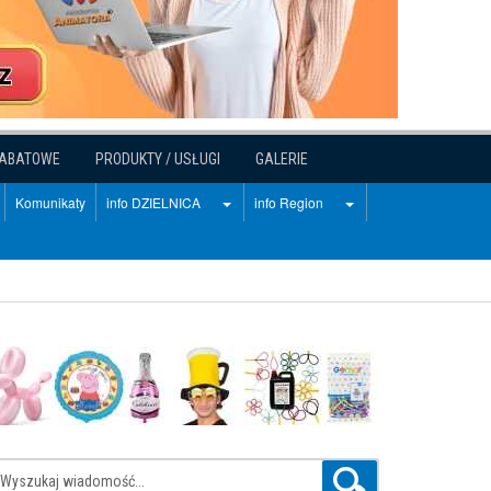
RABATOWE
PRODUKTY / USŁUGI
GALERIE
Komunikaty
info DZIELNICA
info Region