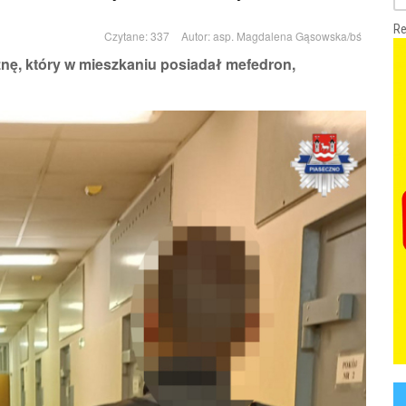
Re
Czytane: 337
Autor:
asp. Magdalena Gąsowska/bś
nę, który w mieszkaniu posiadał mefedron,