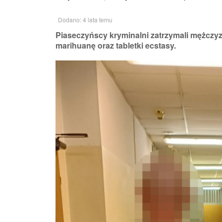
Dodano: 4 lata temu
Piaseczyńscy kryminalni zatrzymali mężczyz
marihuanę oraz tabletki ecstasy.