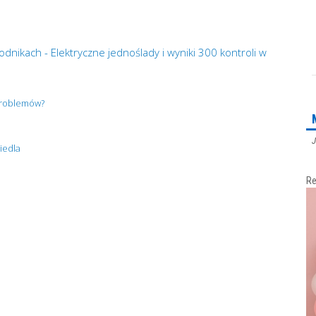
dnikach - Elektryczne jednoślady i wyniki 300 kontroli w
 problemów?
J
iedla
Re