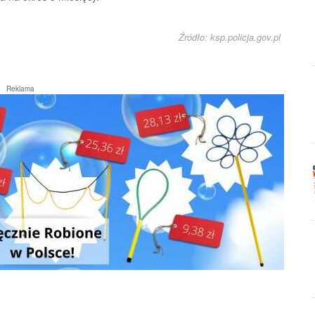
Źródło: ksp.policja.gov.pl
Reklama