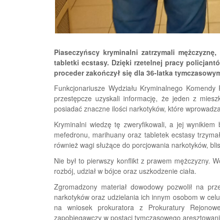
Piaseczyńscy kryminalni zatrzymali mężczyznę,
tabletki ecstasy. Dzięki rzetelnej pracy policjan
proceder zakończył się dla 36-latka tymczasowym
Funkcjonariusze Wydziału Kryminalnego Komendy Po
przestępcze uzyskali informację, że jeden z mie
posiadać znaczne ilości narkotyków, które wprowadza
Kryminalni wiedzę tę zweryfikowali, a jej wynikiem 
mefedronu, marihuany oraz tabletek ecstasy trzymał
również wagi służące do porcjowania narkotyków, blisk
Nie był to pierwszy konflikt z prawem mężczyzny. Wc
rozbój, udział w bójce oraz uszkodzenie ciała.
Zgromadzony materiał dowodowy pozwolił na przed
narkotyków oraz udzielania ich innym osobom w celu
na wniosek prokuratora z Prokuratury Rejonow
zapobiegawczy w postaci tymczasowego aresztowania