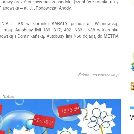
 prawy oraz środkowy pas zachodniej jezdni (w kierunku ulicy
Wilanowska – al. J. „Rodowicza” Anody.
INIA i 166 w kierunku KABATY pojadą al. Wilanowską,
 trasą. Autobusy linii 189, 317, 402, N33 i N88 w kierunku
anowską i Dominikańską. Autobusy linii N50 dojadą do METRA
Źródło: um.warszawa.pl
Reklama
W