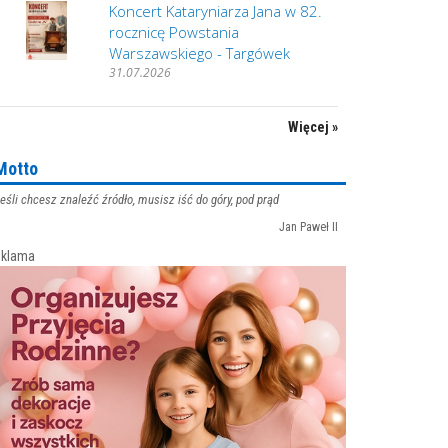
Koncert Kataryniarza Jana w 82.
rocznicę Powstania
Warszawskiego - Targówek
31.07.2026
Więcej »
Motto
eśli chcesz znaleźć źródło, musisz iść do góry, pod prąd
Jan Paweł II
klama