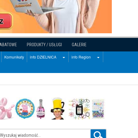
RABATOWE
PRODUKTY / USŁUGI
GALERIE
Komunikaty
info DZIELNICA
info Region