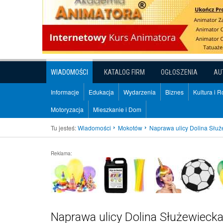
WIADOMOŚCI
KATALOG FIRM
OGŁOSZENIA
AU
Informacje
Edukacja
Wydarzenia
Biznes
Kultura i 
Motoryzacja
Mieszkanie i Dom
Tu jesteś:
Wiadomości
Mokotów
Naprawa ulicy Dolina Słu
Reklama:
Naprawa ulicy Dolina Służewieck