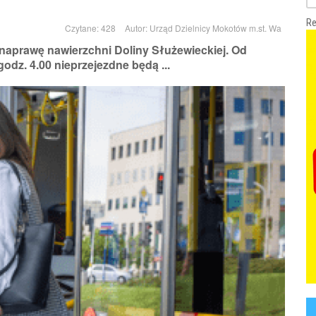
Re
Czytane: 428
Autor:
Urząd Dzielnicy Mokotów m.st. Wa
 naprawę nawierzchni Doliny Służewieckiej. Od
godz. 4.00 nieprzejezdne będą ...