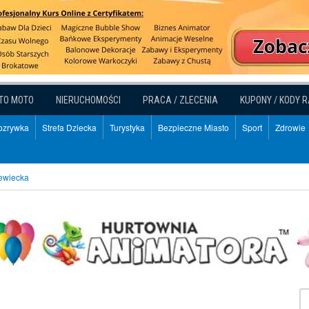
TO MOTO
NIERUCHOMOŚCI
PRACA / ZLECENIA
KUPONY / KODY 
Rozrywka
Strefa Dziecka
Turystyka
Bezpieczne Miasto
Sport
Zdrowie
żewiecka
a