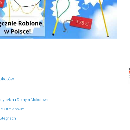
Mokotów
udynek na Dolnym Mokotowie
ze Ormiańskim
 Stegnach