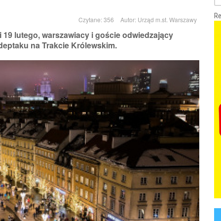
Re
Czytane: 356
Autor:
Urząd m.st. Warszawy
i 19 lutego, warszawiacy i goście odwiedzający
z deptaku na Trakcie Królewskim.