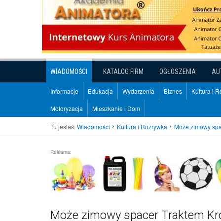
WIADOMOŚCI
KATALOG FIRM
OGŁOSZENIA
AU
Informacje
Edukacja
Wydarzenia
Biznes
Kultura i 
Motoryzacja
Mieszkanie i Dom
Tu jesteś:
Wiadomości
Kultura i Rozrywka
Może zimowy spa
Reklama:
Może zimowy spacer Traktem Kr