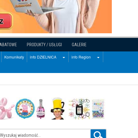
RABATOWE
PRODUKTY / USŁUGI
GALERIE
Komunikaty
info DZIELNICA
info Region