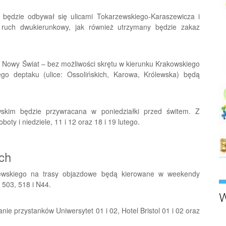
będzie odbywał się ulicami Tokarzewskiego-Karaszewicza i
 ruch dwukierunkowy, jak również utrzymany będzie zakaz
 i Nowy Świat – bez możliwości skrętu w kierunku Krakowskiego
go deptaku (ulice: Ossolińskich, Karowa, Królewska) będą
skim będzie przywracana w poniedziałki przed świtem. Z
y i niedziele, 11 i 12 oraz 18 i 19 lutego.
ch
ewskiego na trasy objazdowe będą kierowane w weekendy
, 503, 518 i N44.
W
 przystanków Uniwersytet 01 i 02, Hotel Bristol 01 i 02 oraz