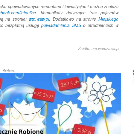
ruchu spowodowanych remontami i inwestycjami można znaleźć
ebook.com/infoulice
. Komunikaty dotyczące tras pojazdów
są na stronie:
wtp.waw.pl
. Dodatkowo na stronie
Miejskiego
ć bezpłatną usługę
powiadamiania SMS
o utrudnieniach w
Źródło: um.warszawa.pl
Reklama