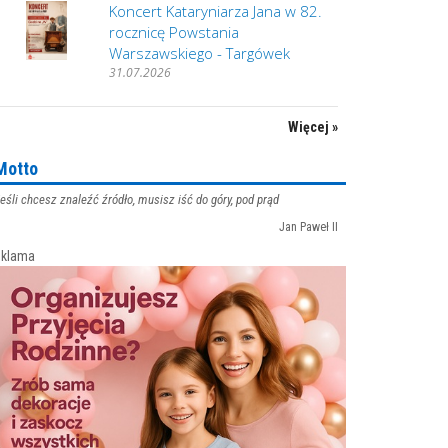
Koncert Kataryniarza Jana w 82.
rocznicę Powstania
Warszawskiego - Targówek
31.07.2026
Więcej »
Motto
eśli chcesz znaleźć źródło, musisz iść do góry, pod prąd
Jan Paweł II
klama