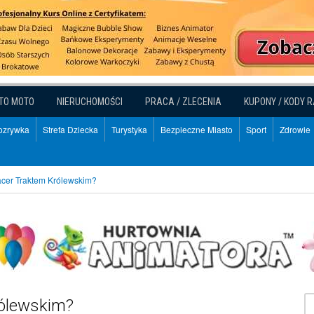
TO MOTO
NIERUCHOMOŚCI
PRACA / ZLECENIA
KUPONY / KODY 
Rozrywka
Strefa Dziecka
Turystyka
Bezpieczne Miasto
Sport
Zdrowie
cer Traktem Królewskim?
ólewskim?