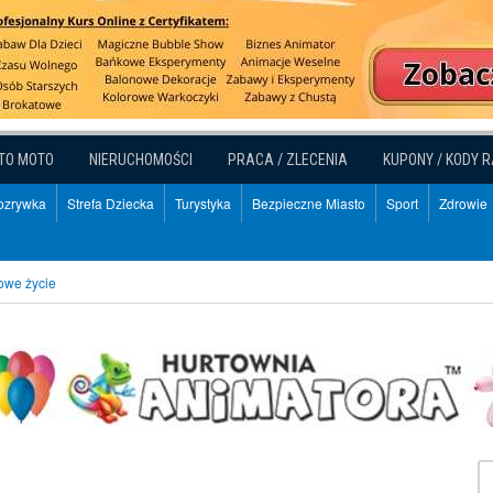
TO MOTO
NIERUCHOMOŚCI
PRACA / ZLECENIA
KUPONY / KODY 
Rozrywka
Strefa Dziecka
Turystyka
Bezpieczne Miasto
Sport
Zdrowie
owe życie