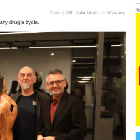
Re
Czytane: 328
Autor:
Urząd m.st. Warszawy
ały drugie życie.