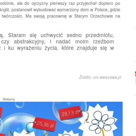
odzinie, ale do ojczyzny pierwszy raz przyjechał dopiero po
 w Anglii, postanowił wybudować wymarzony dom w Polsce, gdzie
ej twórczości. Ma swoją pracownię w Starym Orzechowie na
ją. Staram się uchwycić sedno przedmiotu,
 czy abstrakcyjny, i nadać moim rzeźbom
z i ku wyrażeniu życia, które znajduje się w
Źródło: um.warszawa.pl
Reklama