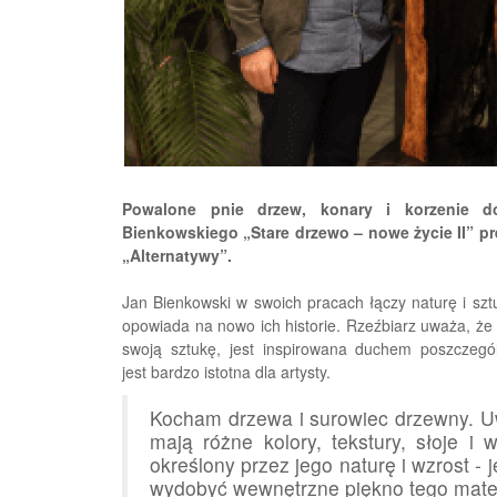
Powalone pnie drzew, konary i korzenie d
Bienkowskiego „Stare drzewo – nowe życie II” p
„Alternatywy”.
Jan Bienkowski w swoich pracach łączy naturę i szt
opowiada na nowo ich historie. Rzeźbiarz uważa, że 
swoją sztukę, jest inspirowana duchem poszczegó
jest bardzo istotna dla artysty.
Kocham drzewa i surowiec drzewny. Uw
mają różne kolory, tekstury, słoje i
określony przez jego naturę i wzrost - 
wydobyć wewnętrzne piękno tego mater