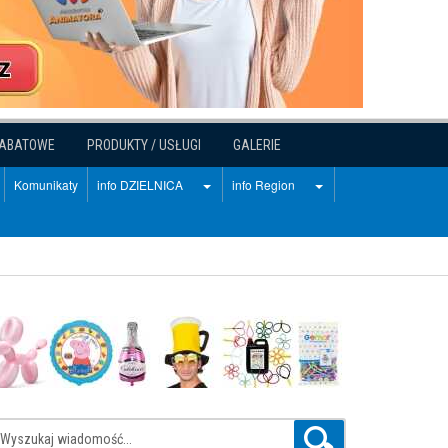
RABATOWE
PRODUKTY / USŁUGI
GALERIE
Komunikaty
info DZIELNICA
info Region