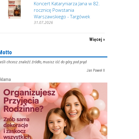
Koncert Kataryniarza Jana w 82.
rocznicę Powstania
Warszawskiego - Targówek
31.07.2026
Więcej »
Motto
eśli chcesz znaleźć źródło, musisz iść do góry, pod prąd
Jan Paweł II
klama