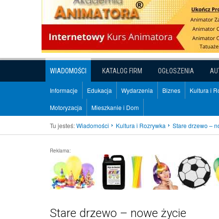
WIADOMOŚCI
KATALOG FIRM
OGŁOSZENIA
AU
Informacje
Edukacja
Wydarzenia
Biznes
Kultura i 
Motoryzacja
Mieszkanie i Dom
Tu jesteś:
Wiadomości
Kultura i Rozrywka
Stare drzewo – n
Reklama:
Stare drzewo – nowe życie