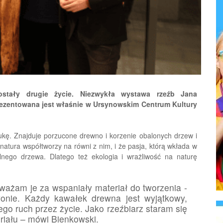
ostały drugie życie. Niezwykła wystawa rzeźb Jana
rezentowana jest właśnie w Ursynowskim Centrum Kultury
ukę. Znajduje porzucone drewno i korzenie obalonych drzew i
natura współtworzy na równi z nim, i że pasja, którą wkłada w
lnego drzewa. Dlatego też ekologia i wrażliwość na naturę
ażam je za wspaniały materiał do tworzenia -
 wonie. Każdy kawałek drewna jest wyjątkowy,
jego ruch przez życie. Jako rzeźbiarz staram się
iału – mówi Bienkowski.