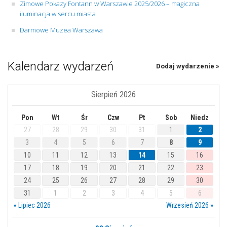
Zimowe Pokazy Fontann w Warszawie 2025/2026 – magiczna
iluminacja w sercu miasta
Darmowe Muzea Warszawa
Kalendarz wydarzeń
Dodaj wydarzenie »
Sierpień 2026
Pon
Wt
Śr
Czw
Pt
Sob
Niedz
27
28
29
30
31
1
2
3
4
5
6
7
8
9
10
11
12
13
14
15
16
17
18
19
20
21
22
23
24
25
26
27
28
29
30
31
1
2
3
4
5
6
« Lipiec 2026
Wrzesień 2026 »