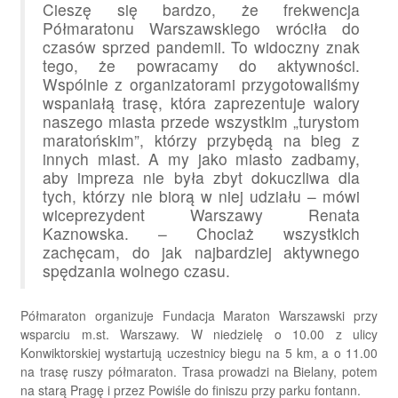
Cieszę się bardzo, że frekwencja
Półmaratonu Warszawskiego wróciła do
czasów sprzed pandemii. To widoczny znak
tego, że powracamy do aktywności.
Wspólnie z organizatorami przygotowaliśmy
wspaniałą trasę, która zaprezentuje walory
naszego miasta przede wszystkim „turystom
maratońskim”, którzy przybędą na bieg z
innych miast. A my jako miasto zadbamy,
aby impreza nie była zbyt dokuczliwa dla
tych, którzy nie biorą w niej udziału – mówi
wiceprezydent Warszawy Renata
Kaznowska. – Chociaż wszystkich
zachęcam, do jak najbardziej aktywnego
spędzania wolnego czasu.
Półmaraton organizuje Fundacja Maraton Warszawski przy
wsparciu m.st. Warszawy. W niedzielę o 10.00 z ulicy
Konwiktorskiej wystartują uczestnicy biegu na 5 km, a o 11.00
na trasę ruszy półmaraton. Trasa prowadzi na Bielany, potem
na starą Pragę i przez Powiśle do finiszu przy parku fontann.