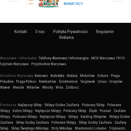
HURTOWNIE
Kontakt
O nas
Polityka Prywatności
Regulamin
Reklama
Warszawa - Informator:
Telefony Alarmowe i Informacyjne
:
MCK Warszawa 19115
:
Szpitale Warszawa
:
Przychodnie Warszawa
Dzielnice Warszawy:
Bemowo
:
Białołęka
:
Bielany
:
Mokotów
:
Ochota
:
Praga-
Południe
:
Praga-Północ
:
Rembertów
:
Śródmieście
:
Targówek
:
Ursus
:
Ursynów
:
Wawer
:
Wesoła
:
Wilanów
:
Włochy
:
Wola
:
Żoliborz
Partnerzy:
Najlepszy Sklep
:
Sklepy Godne Zaufania
:
Polecany Sklep
:
Polecane
Sklepy
:
Dobre Sklepy
:
Najlepsze Sklepy
:
Polecany Sklep
:
Śląsk
:
Poznań
:
Zaufane
Sklepy
:
Polecane Sklepy
:
Najlepsze Sklepy
:
Sklepy
:
Katalog Sklepów
:
Sklepy Godne
Zaufania
:
Sklep Godny Zaufania
:
Polecane Sklepy
:
Sklep Godny Zaufania
:
Zaufany
Sklep
:
Sklep Świętego Mikołaja
:
Strój Mikołaja
:
Wiadomości Lokalne
:
Trójmiasto
: