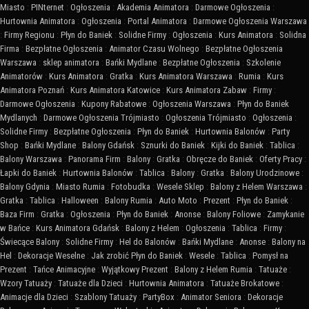
Miasto
:
PINternet
:
Ogłoszenia
:
Akademia Animatora
:
Darmowe Ogłoszenia
:
Hurtownia Animatora
:
Ogłoszenia
:
Portal Animatora
:
Darmowe Ogłoszenia Warszawa
:
Firmy Regionu
:
Płyn do Baniek
:
Solidne Firmy
:
Ogłoszenia
:
Kurs Animatora
:
Solidna
Firma
:
Bezpłatne Ogłoszenia
:
Animator Czasu Wolnego
:
Bezpłatne Ogłoszenia
Warszawa
:
sklep animatora
:
Bańki Mydlane
:
Bezpłatne Ogłoszenia
:
Szkolenie
Animatorów
:
Kurs Animatora
:
Gratka
:
Kurs Animatora Warszawa
:
Rumia
:
Kurs
Animatora Poznań
:
Kurs Animatora Katowice
:
Kurs Animatora Zabaw
:
Firmy
:
Darmowe Ogłoszenia
:
Kupony Rabatowe
:
Ogłoszenia Warszawa
:
Płyn do Baniek
Mydlanych
:
Darmowe Ogłoszenia Trójmiasto
:
Ogłoszenia Trójmiasto
:
Ogłoszenia
:
Solidne Firmy
:
Bezpłatne Ogłoszenia
:
Płyn do Baniek
:
Hurtownia Balonów
:
Party
Shop
:
Bańki Mydlane
:
Balony Gdańsk
:
Sznurki do Baniek
:
Kijki do Baniek
:
Tablica
:
Balony Warszawa
:
Panorama Firm
:
Balony
:
Gratka
:
Obręcze do Baniek
:
Oferty Pracy
:
Łapki do Baniek
:
Hurtownia Balonów
:
Tablica
:
Balony
:
Gratka
:
Balony Urodzinowe
:
Balony Gdynia
:
Miasto Rumia
:
Fotobudka
:
Wesele Sklep
:
Balony z Helem Warszawa
:
Gratka
:
Tablica
:
Halloween
:
Balony Rumia
:
Auto Moto
:
Prezent
:
Płyn do Baniek
:
Baza Firm
:
Gratka
:
Ogłoszenia
:
Płyn do Baniek
:
Anonse
:
Balony Foliowe
:
Zamykanie
w Bańce
:
Kurs Animatora Gdańsk
:
Balony z Helem
:
Ogłoszenia
:
Tablica
:
Firmy
:
Świecące Balony
:
Solidne Firmy
:
Hel do Balonów
:
Bańki Mydlane
:
Anonse
:
Balony na
Hel
:
Dekoracje Weselne
:
Jak zrobić Płyn do Baniek
:
Wesele
:
Tablica
:
Pomysł na
Prezent
:
Tańce Animacyjne
:
Wyjątkowy Prezent
:
Balony z Helem Rumia
:
Tatuaże
:
Wzory Tatuaży
:
Tatuaże dla Dzieci
:
Hurtownia Animatora
:
Tatuaże Brokatowe
:
Animacje dla Dzieci
:
Szablony Tatuaży
:
PartyBox
:
Animator Seniora
:
Dekoracje