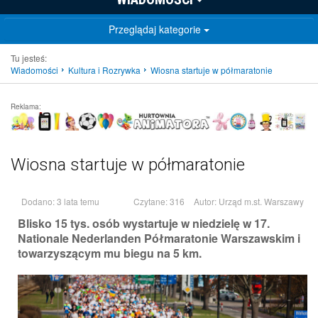
Przeglądaj kategorie
Tu jesteś:
Wiadomości
Kultura i Rozrywka
Wiosna startuje w półmaratonie
Reklama:
Wiosna startuje w półmaratonie
Dodano: 3 lata temu
Czytane: 316
Autor:
Urząd m.st. Warszawy
Blisko 15 tys. osób wystartuje w niedzielę w 17.
Nationale Nederlanden Półmaratonie Warszawskim i
towarzyszącym mu biegu na 5 km.