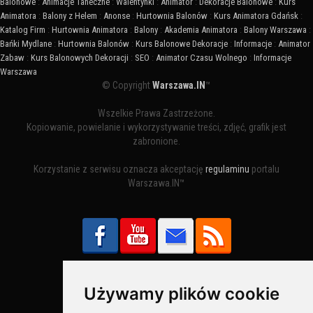
Balonowe
:
Animacje Taneczne
:
Walentynki
:
Animator
:
Dekoracje Balonowe
:
Kurs
Animatora
:
Balony z Helem
:
Anonse
:
Hurtownia Balonów
:
Kurs Animatora Gdańsk
:
Katalog Firm
:
Hurtownia Animatora
:
Balony
:
Akademia Animatora
:
Balony Warszawa
:
Bańki Mydlane
:
Hurtownia Balonów
:
Kurs Balonowe Dekoracje
:
Informacje
:
Animator
Zabaw
:
Kurs Balonowych Dekoracji
:
SEO
:
Animator Czasu Wolnego
:
Informacje
Warszawa
© Copyright
Warszawa.IN
™
Wszelkie Prawa Zastrzeżone.
Kopiowanie, powielanie i wykorzystywanie treści, zdjęć, grafik jest
zabronione.
Korzystanie z serwisu oznacza akceptację
regulaminu
portalu
Warszawa.IN™
Używamy plików cookie
Bezpieczne Płatności obsługuje: