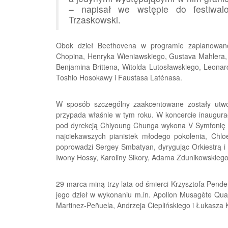
– napisał we wstępie do festiwal
Trzaskowski.
Obok dzieł Beethovena w programie zaplanowan
Chopina, Henryka Wieniawskiego, Gustava Mahlera, 
Benjamina Brittena, Witolda Lutosławskiego, Leonar
Toshio Hosokawy i Faustasa Latėnasa.
W sposób szczególny zaakcentowane zostały utwor
przypada właśnie w tym roku. W koncercie inaugura
pod dyrekcją Chiyoung Chunga wykona V Symfonię „
najciekawszych pianistek młodego pokolenia, Chl
poprowadzi Sergey Smbatyan, dyrygując Orkiestrą i C
Iwony Hossy, Karoliny Sikory, Adama Zdunikowskiego
29 marca miną trzy lata od śmierci Krzysztofa Pen
jego dzieł w wykonaniu m.in. Apollon Musagète Qua
Martinez-Peñuela, Andrzeja Cieplińskiego i Łukasza 