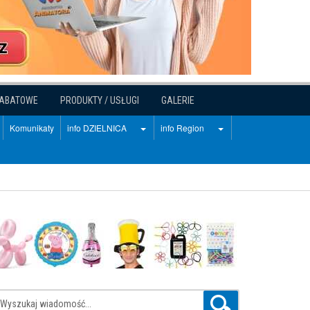
RABATOWE
PRODUKTY / USŁUGI
GALERIE
Komunikaty
info DZIELNICA
info Region