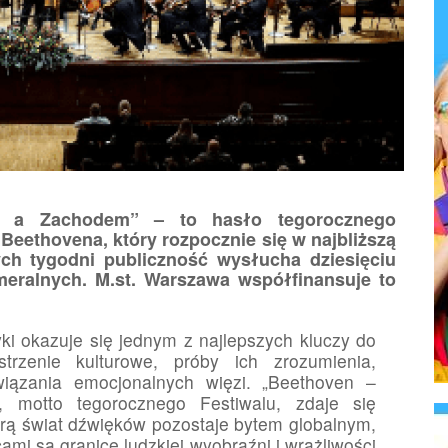
 a Zachodem” – to hasło tegorocznego
eethovena, który rozpocznie się w najbliższą
ych tygodni publiczność wysłucha dziesięciu
meralnych. M.st. Warszawa współfinansuje to
ki okazuje się jednym z najlepszych kluczy do
strzenie kulturowe, próby ich zrozumienia,
awiązania emocjonalnych więzi. „Beethoven –
motto tegorocznego Festiwalu, zdaje się
órą świat dźwięków pozostaje bytem globalnym,
mi są granice ludzkiej wyobraźni i wrażliwości