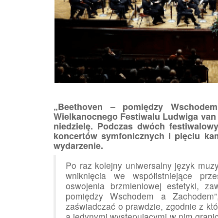
„Beethoven – pomiędzy Wschodem
Wielkanocnego Festiwalu Ludwiga van B
niedzielę. Podczas dwóch festiwalow
koncertów symfonicznych i pięciu ka
wydarzenie.
Po raz kolejny uniwersalny język muzy
wniknięcia we współistniejące prze
oswojenia brzmieniowej estetyki, z
pomiędzy Wschodem a Zachodem”, 
zaświadczać o prawdzie, zgodnie z kt
a jedynymi występującymi w nim granica