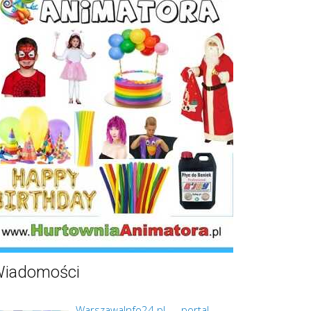
iadomości
WarszawaInfo24.pl — portal