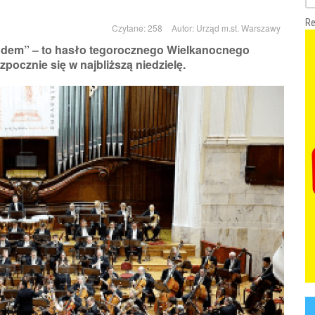
Re
Czytane: 258
Autor:
Urząd m.st. Warszawy
dem” – to hasło tegorocznego Wielkanocnego
pocznie się w najbliższą niedzielę.