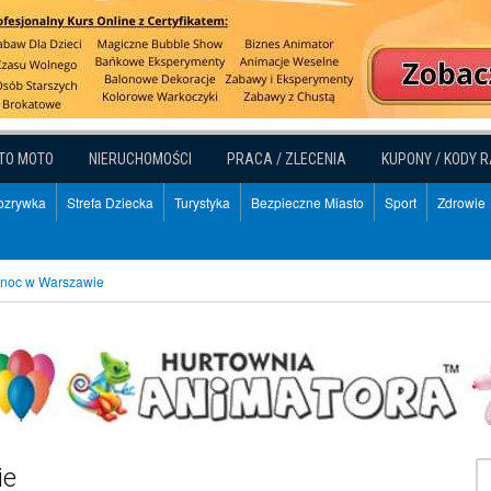
TO MOTO
NIERUCHOMOŚCI
PRACA / ZLECENIA
KUPONY / KODY 
Rozrywka
Strefa Dziecka
Turystyka
Bezpieczne Miasto
Sport
Zdrowie
noc w Warszawie
ie