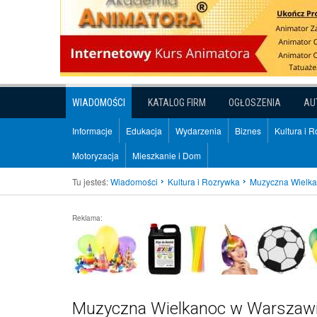
WIADOMOŚCI
KATALOG FIRM
OGŁOSZENIA
AU
Informacje
Edukacja
Wydarzenia
Biznes
Kultura i 
Motoryzacja
Mieszkanie i Dom
Tu jesteś:
Wiadomości
Kultura i Rozrywka
Muzyczna Wielka
Reklama:
Muzyczna Wielkanoc w Warszaw