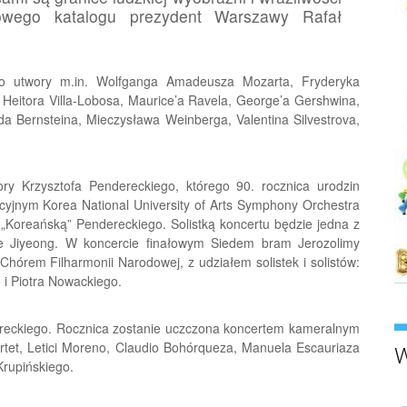
owego katalogu prezydent Warszawy Rafał
o utwory m.in. Wolfganga Amadeusza Mozarta, Fryderyka
Heitora Villa-Lobosa, Maurice’a Ravela, George’a Gershwina,
da Bernsteina, Mieczysława Weinberga, Valentina Silvestrova,
y Krzysztofa Pendereckiego, którego 90. rocznica urodzin
cyjnym Korea National University of Arts Symphony Orchestra
Koreańską” Pendereckiego. Solistką koncertu będzie jedna z
oe Jiyeong. W koncercie finałowym Siedem bram Jerozolimy
hórem Filharmonii Narodowej, z udziałem solistek i solistów:
 i Piotra Nowackiego.
dereckiego. Rocznica zostanie uczczona koncertem kameralnym
rtet, Letici Moreno, Claudio Bohórqueza, Manuela Escauriaza
W
Krupińskiego.