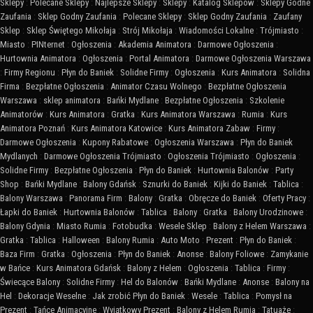
Sklepy
:
Polecane Sklepy
:
Najlepsze Sklepy
:
Sklepy
:
Katalog Sklepów
:
Sklepy Godne
Zaufania
:
Sklep Godny Zaufania
:
Polecane Sklepy
:
Sklep Godny Zaufania
:
Zaufany
Sklep
:
Sklep Świętego Mikołaja
:
Strój Mikołaja
:
Wiadomości Lokalne
:
Trójmiasto
:
Miasto
:
PINternet
:
Ogłoszenia
:
Akademia Animatora
:
Darmowe Ogłoszenia
:
Hurtownia Animatora
:
Ogłoszenia
:
Portal Animatora
:
Darmowe Ogłoszenia Warszawa
:
Firmy Regionu
:
Płyn do Baniek
:
Solidne Firmy
:
Ogłoszenia
:
Kurs Animatora
:
Solidna
Firma
:
Bezpłatne Ogłoszenia
:
Animator Czasu Wolnego
:
Bezpłatne Ogłoszenia
Warszawa
:
sklep animatora
:
Bańki Mydlane
:
Bezpłatne Ogłoszenia
:
Szkolenie
Animatorów
:
Kurs Animatora
:
Gratka
:
Kurs Animatora Warszawa
:
Rumia
:
Kurs
Animatora Poznań
:
Kurs Animatora Katowice
:
Kurs Animatora Zabaw
:
Firmy
:
Darmowe Ogłoszenia
:
Kupony Rabatowe
:
Ogłoszenia Warszawa
:
Płyn do Baniek
Mydlanych
:
Darmowe Ogłoszenia Trójmiasto
:
Ogłoszenia Trójmiasto
:
Ogłoszenia
:
Solidne Firmy
:
Bezpłatne Ogłoszenia
:
Płyn do Baniek
:
Hurtownia Balonów
:
Party
Shop
:
Bańki Mydlane
:
Balony Gdańsk
:
Sznurki do Baniek
:
Kijki do Baniek
:
Tablica
:
Balony Warszawa
:
Panorama Firm
:
Balony
:
Gratka
:
Obręcze do Baniek
:
Oferty Pracy
:
Łapki do Baniek
:
Hurtownia Balonów
:
Tablica
:
Balony
:
Gratka
:
Balony Urodzinowe
:
Balony Gdynia
:
Miasto Rumia
:
Fotobudka
:
Wesele Sklep
:
Balony z Helem Warszawa
:
Gratka
:
Tablica
:
Halloween
:
Balony Rumia
:
Auto Moto
:
Prezent
:
Płyn do Baniek
:
Baza Firm
:
Gratka
:
Ogłoszenia
:
Płyn do Baniek
:
Anonse
:
Balony Foliowe
:
Zamykanie
w Bańce
:
Kurs Animatora Gdańsk
:
Balony z Helem
:
Ogłoszenia
:
Tablica
:
Firmy
:
Świecące Balony
:
Solidne Firmy
:
Hel do Balonów
:
Bańki Mydlane
:
Anonse
:
Balony na
Hel
:
Dekoracje Weselne
:
Jak zrobić Płyn do Baniek
:
Wesele
:
Tablica
:
Pomysł na
Prezent
:
Tańce Animacyjne
:
Wyjątkowy Prezent
:
Balony z Helem Rumia
:
Tatuaże
: