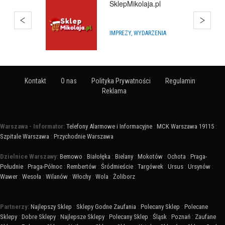
Kurs Animatora
SZKOLENIA I KURSY
Kontakt
O nas
Polityka Prywatności
Regulamin
Reklama
Warszawa - Informator:
Telefony Alarmowe i Informacyjne
:
MCK Warszawa 19115
:
Szpitale Warszawa
:
Przychodnie Warszawa
Dzielnice Warszawy:
Bemowo
:
Białołęka
:
Bielany
:
Mokotów
:
Ochota
:
Praga-
Południe
:
Praga-Północ
:
Rembertów
:
Śródmieście
:
Targówek
:
Ursus
:
Ursynów
:
Wawer
:
Wesoła
:
Wilanów
:
Włochy
:
Wola
:
Żoliborz
Partnerzy:
Najlepszy Sklep
:
Sklepy Godne Zaufania
:
Polecany Sklep
:
Polecane
Sklepy
:
Dobre Sklepy
:
Najlepsze Sklepy
:
Polecany Sklep
:
Śląsk
:
Poznań
:
Zaufane