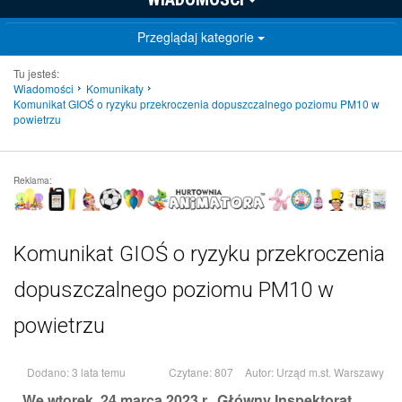
Przeglądaj kategorie
Tu jesteś:
Wiadomości
Komunikaty
Komunikat GIOŚ o ryzyku przekroczenia dopuszczalnego poziomu PM10 w
powietrzu
Reklama:
Komunikat GIOŚ o ryzyku przekroczenia
dopuszczalnego poziomu PM10 w
powietrzu
Dodano: 3 lata temu
Czytane: 807
Autor:
Urząd m.st. Warszawy
We wtorek, 24 marca 2023 r., Główny Inspektorat