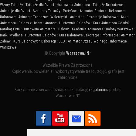
Wzory Tatuaży
:
Tatuaże dla Dzieci
:
Hurtownia Animatora
:
Tatuaże Brokatowe
:
Animacje dla Dzieci
:
Szablony Tatuaży
:
PartyBox
:
Animator Seniora
:
Dekoracje
Balonowe
:
Animacje Taneczne
:
Walentynki
:
Animator
:
Dekoracje Balonowe
:
Kurs
Animatora
:
Balony z Helem
:
Anonse
:
Hurtownia Balonów
:
Kurs Animatora Gdańsk
:
Katalog Firm
:
Hurtownia Animatora
:
Balony
:
Akademia Animatora
:
Balony Warszawa
:
Bańki Mydlane
:
Hurtownia Balonów
:
Kurs Balonowe Dekoracje
:
Informacje
:
Animator
Zabaw
:
Kurs Balonowych Dekoracji
:
SEO
:
Animator Czasu Wolnego
:
Informacje
Warszawa
© Copyright
Warszawa.IN
™
Wszelkie Prawa Zastrzeżone.
Kopiowanie, powielanie i wykorzystywanie treści, zdjęć, grafik jest
zabronione.
Korzystanie z serwisu oznacza akceptację
regulaminu
portalu
Warszawa.IN™