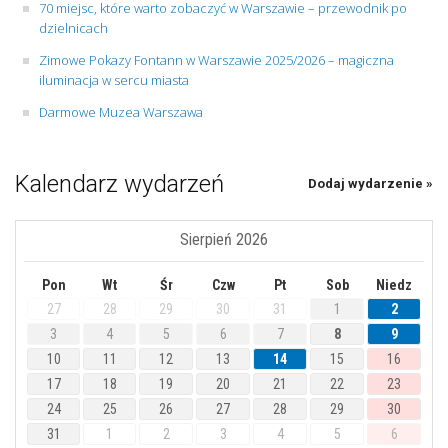
70 miejsc, które warto zobaczyć w Warszawie – przewodnik po
dzielnicach
Zimowe Pokazy Fontann w Warszawie 2025/2026 – magiczna
iluminacja w sercu miasta
Darmowe Muzea Warszawa
Kalendarz wydarzeń
Dodaj wydarzenie »
Sierpień 2026
Pon
Wt
Śr
Czw
Pt
Sob
Niedz
27
28
29
30
31
1
2
3
4
5
6
7
8
9
10
11
12
13
14
15
16
17
18
19
20
21
22
23
24
25
26
27
28
29
30
31
1
2
3
4
5
6