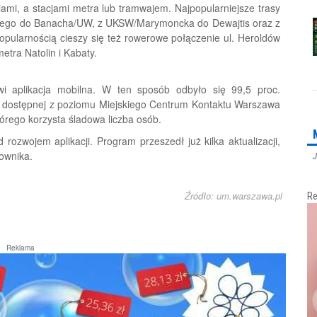
iami, a stacjami metra lub tramwajem. Najpopularniejsze trasy
atorego do Banacha/UW, z UKSW/Marymoncka do Dewajtis oraz z
ularnością cieszy się też rowerowe połączenie ul. Heroldów
etra Natolin i Kabaty.
 aplikacja mobilna. W ten sposób odbyło się 99,5 proc.
i, dostępnej z poziomu Miejskiego Centrum Kontaktu Warszawa
tórego korzysta śladowa liczba osób.
rozwojem aplikacji. Program przeszedł już kilka aktualizacji,
ownika.
J
Źródło: um.warszawa.pl
Re
Reklama