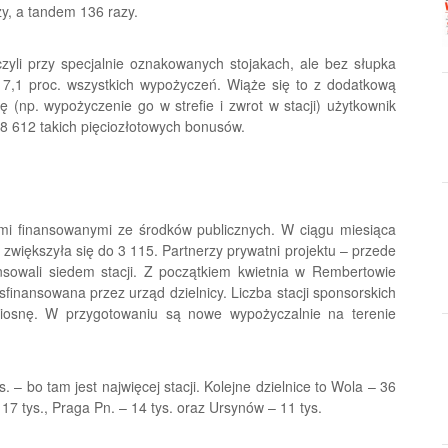
y, a tandem 136 razy.
zyli przy specjalnie oznakowanych stojakach, ale bez słupka
 7,1 proc. wszystkich wypożyczeń. Wiąże się to z dodatkową
 (np. wypożyczenie go w strefie i zwrot w stacji) użytkownik
8 612 takich pięciozłotowych bonusów.
ami finansowanymi ze środków publicznych. W ciągu miesiąca
w zwiększyła się do 3 115. Partnerzy prywatni projektu – przede
nsowali siedem stacji. Z początkiem kwietnia w Rembertowie
finansowana przez urząd dzielnicy. Liczba stacji sponsorskich
wiosnę. W przygotowaniu są nowe wypożyczalnie na terenie
 – bo tam jest najwięcej stacji. Kolejne dzielnice to Wola – 36
 17 tys., Praga Pn. – 14 tys. oraz Ursynów – 11 tys.