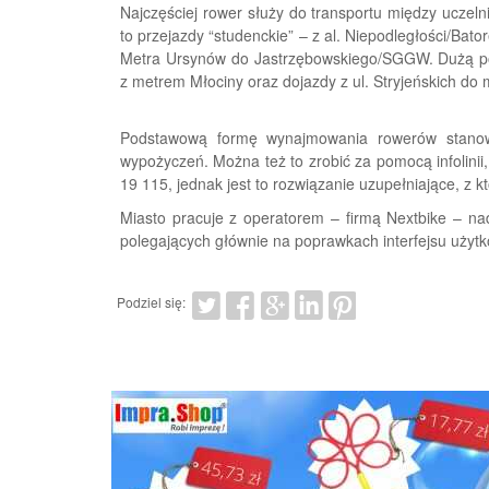
Najczęściej rower służy do transportu między uczeln
to przejazdy “studenckie” – z al. Niepodległości/B
Metra Ursynów do Jastrzębowskiego/SGGW. Dużą pop
z metrem Młociny oraz dojazdy z ul. Stryjeńskich do m
Podstawową formę wynajmowania rowerów stanowi
wypożyczeń. Można też to zrobić za pomocą infolini
19 115, jednak jest to rozwiązanie uzupełniające, z k
Miasto pracuje z operatorem – firmą Nextbike – nad 
polegających głównie na poprawkach interfejsu użytk
Podziel się: