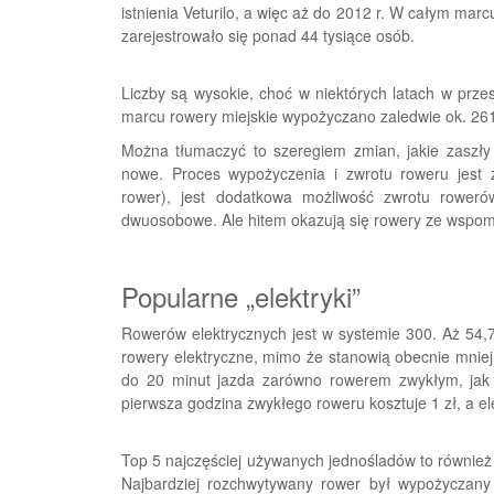
istnienia Veturilo, a więc aż do 2012 r. W całym mar
zarejestrowało się ponad 44 tysiące osób.
Liczby są wysokie, choć w niektórych latach w prze
marcu rowery miejskie wypożyczano zaledwie ok. 261
Można tłumaczyć to szeregiem zmian, jakie zaszły
nowe. Proces wypożyczenia i zwrotu roweru jest
rower), jest dodatkowa możliwość zwrotu roweró
dwuosobowe. Ale hitem okazują się rowery ze wspo
Popularne „elektryki”
Rowerów elektrycznych jest w systemie 300. Aż 54,7
rowery elektryczne, mimo że stanowią obecnie mniej n
do 20 minut jazda zarówno rowerem zwykłym, jak i
pierwsza godzina zwykłego roweru kosztuje 1 zł, a ele
Top 5 najczęściej używanych jednośladów to również 
Najbardziej rozchwytywany rower był wypożyczany