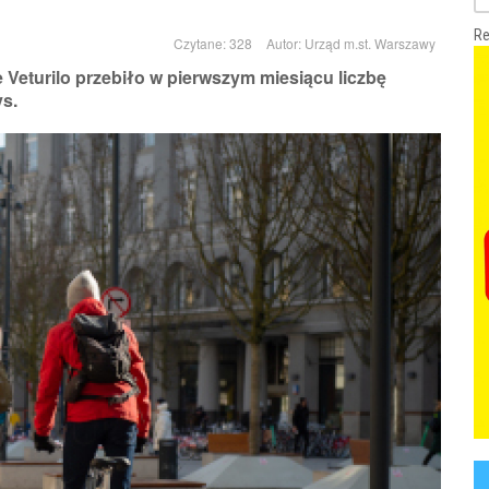
Re
Czytane: 328
Autor:
Urząd m.st. Warszawy
eturilo przebiło w pierwszym miesiącu liczbę
s.