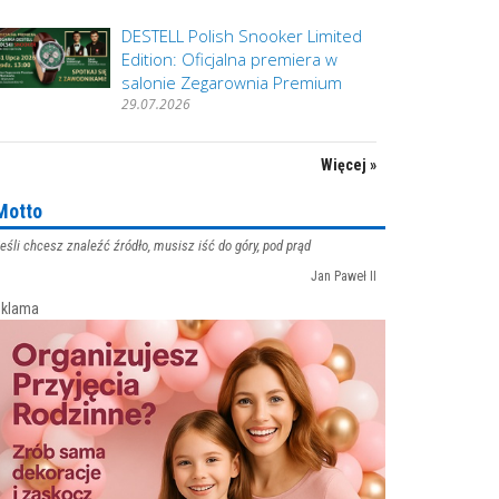
DESTELL Polish Snooker Limited
Edition: Oficjalna premiera w
salonie Zegarownia Premium
29.07.2026
Więcej »
Motto
eśli chcesz znaleźć źródło, musisz iść do góry, pod prąd
Jan Paweł II
klama