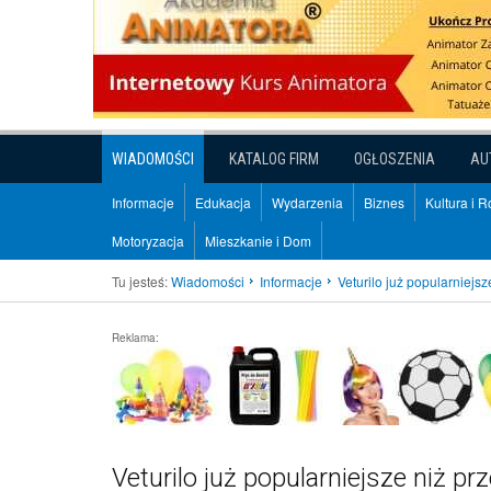
WIADOMOŚCI
KATALOG FIRM
OGŁOSZENIA
AU
Informacje
Edukacja
Wydarzenia
Biznes
Kultura i 
Motoryzacja
Mieszkanie i Dom
Tu jesteś:
Wiadomości
Informacje
Veturilo już popularniejs
Reklama:
Veturilo już popularniejsze niż pr