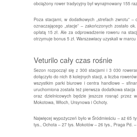
obciążony rower tradycyjny był wynajmowany 155 raz
Poza stacjami, w dodatkowych „strefach zwrotu” – c
oznaczającego „stacje” – zakończonych zostało ok.
opłatą 15 zł. Ale za odprowadzenie roweru na stację
otrzymuje bonus 5 zł. Warszawiacy uzyskali w marcu 
Veturilo cały czas rośnie
Sezon rozpoczął się z 300 stacjami i 3 030 rower
dołączyło do nich 8 kolejnych stacji, a liczba roweró
wszystkim parki biurowe i centra handlowe – sfina
uruchomiona została też pierwsza dodatkowa stacja s
oraz dzielnicowych będzie jeszcze rosnąć przez 
Mokotowa, Włoch, Ursynowa i Ochoty.
Najwięcej wypożyczeń było w Śródmieściu – aż 65 tys.
tys., Ochota – 27 tys. Mokotów – 26 tys., Praga Pd. –