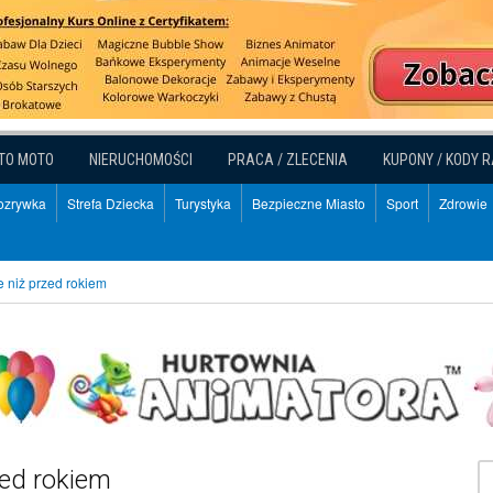
TO MOTO
NIERUCHOMOŚCI
PRACA / ZLECENIA
KUPONY / KODY 
Rozrywka
Strefa Dziecka
Turystyka
Bezpieczne Miasto
Sport
Zdrowie
ze niż przed rokiem
zed rokiem