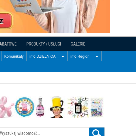
RABATOWE
PRODUKTY / USŁUGI
GALERIE
Komunikaty
info DZIELNICA
info Region