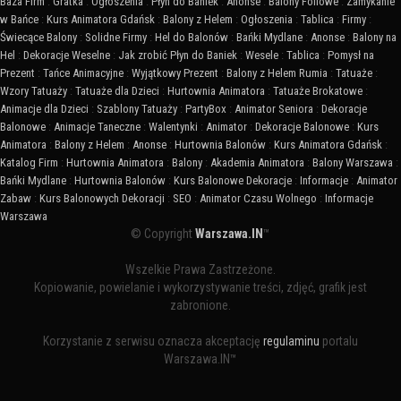
Baza Firm
:
Gratka
:
Ogłoszenia
:
Płyn do Baniek
:
Anonse
:
Balony Foliowe
:
Zamykanie
w Bańce
:
Kurs Animatora Gdańsk
:
Balony z Helem
:
Ogłoszenia
:
Tablica
:
Firmy
:
Świecące Balony
:
Solidne Firmy
:
Hel do Balonów
:
Bańki Mydlane
:
Anonse
:
Balony na
Hel
:
Dekoracje Weselne
:
Jak zrobić Płyn do Baniek
:
Wesele
:
Tablica
:
Pomysł na
Prezent
:
Tańce Animacyjne
:
Wyjątkowy Prezent
:
Balony z Helem Rumia
:
Tatuaże
:
Wzory Tatuaży
:
Tatuaże dla Dzieci
:
Hurtownia Animatora
:
Tatuaże Brokatowe
:
Animacje dla Dzieci
:
Szablony Tatuaży
:
PartyBox
:
Animator Seniora
:
Dekoracje
Balonowe
:
Animacje Taneczne
:
Walentynki
:
Animator
:
Dekoracje Balonowe
:
Kurs
Animatora
:
Balony z Helem
:
Anonse
:
Hurtownia Balonów
:
Kurs Animatora Gdańsk
:
Katalog Firm
:
Hurtownia Animatora
:
Balony
:
Akademia Animatora
:
Balony Warszawa
:
Bańki Mydlane
:
Hurtownia Balonów
:
Kurs Balonowe Dekoracje
:
Informacje
:
Animator
Zabaw
:
Kurs Balonowych Dekoracji
:
SEO
:
Animator Czasu Wolnego
:
Informacje
Warszawa
© Copyright
Warszawa.IN
™
Wszelkie Prawa Zastrzeżone.
Kopiowanie, powielanie i wykorzystywanie treści, zdjęć, grafik jest
zabronione.
Korzystanie z serwisu oznacza akceptację
regulaminu
portalu
Warszawa.IN™