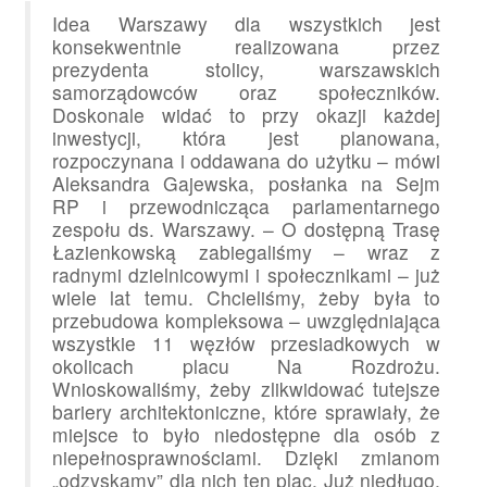
Idea Warszawy dla wszystkich jest
konsekwentnie realizowana przez
prezydenta stolicy, warszawskich
samorządowców oraz społeczników.
Doskonale widać to przy okazji każdej
inwestycji, która jest planowana,
rozpoczynana i oddawana do użytku – mówi
Aleksandra Gajewska, posłanka na Sejm
RP i przewodnicząca parlamentarnego
zespołu ds. Warszawy. – O dostępną Trasę
Łazienkowską zabiegaliśmy – wraz z
radnymi dzielnicowymi i społecznikami – już
wiele lat temu. Chcieliśmy, żeby była to
przebudowa kompleksowa – uwzględniająca
wszystkie 11 węzłów przesiadkowych w
okolicach placu Na Rozdrożu.
Wnioskowaliśmy, żeby zlikwidować tutejsze
bariery architektoniczne, które sprawiały, że
miejsce to było niedostępne dla osób z
niepełnosprawnościami. Dzięki zmianom
„odzyskamy” dla nich ten plac. Już niedługo,