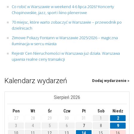
Co robić w Warszawie w weekend 4-6 lipca 2026? Koncerty
Chopinowskie, jazz, sport i kino plenerowe
70 miejsc, które warto zobaczyć w Warszawie – przewodnik po
dzielnicach
Zimowe Pokazy Fontann w Warszawie 2025/2026 – magiczna
iluminacja w sercu miasta
Rejestr Cen Nieruchomości w Warszawa już działa. Warszawa
ujawnia realne ceny transakcji
Kalendarz wydarzeń
Dodaj wydarzenie »
Sierpień 2026
Pon
Wt
Śr
Czw
Pt
Sob
Niedz
27
28
29
30
31
1
2
3
4
5
6
7
8
9
10
11
12
13
14
15
16