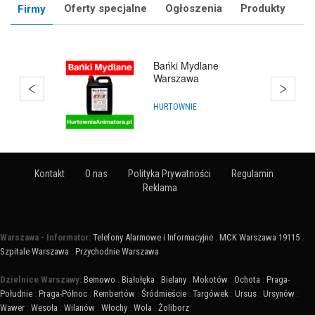
Oferty specjalne
Ogłoszenia
Produkty
Firmy
Balony Warszawa
HURTOWNIE
Kontakt
O nas
Polityka Prywatności
Regulamin
Reklama
Warszawa - Informator:
Telefony Alarmowe i Informacyjne
:
MCK Warszawa 19115
:
Szpitale Warszawa
:
Przychodnie Warszawa
Dzielnice Warszawy:
Bemowo
:
Białołęka
:
Bielany
:
Mokotów
:
Ochota
:
Praga-
Południe
:
Praga-Północ
:
Rembertów
:
Śródmieście
:
Targówek
:
Ursus
:
Ursynów
:
Wawer
:
Wesoła
:
Wilanów
:
Włochy
:
Wola
:
Żoliborz