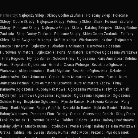
Partnerzy:
Najlepszy Sklep
:
Sklepy Godne Zaufania
:
Polecany Sklep
:
Polecane
Sklepy
:
Dobre Sklepy
:
Najlepsze Sklepy
:
Polecany Sklep
:
Śląsk
:
Poznań
:
Zaufane
Sklepy
:
Polecane Sklepy
:
Najlepsze Sklepy
:
Sklepy
:
Katalog Sklepów
:
Sklepy Godne
Zaufania
:
Sklep Godny Zaufania
:
Polecane Sklepy
:
Sklep Godny Zaufania
:
Zaufany
Sklep
:
Sklep Świętego Mikołaja
:
Strój Mikołaja
:
Wiadomości Lokalne
:
Trójmiasto
:
Miasto
:
PINternet
:
Ogłoszenia
:
Akademia Animatora
:
Darmowe Ogłoszenia
:
Hurtownia Animatora
:
Ogłoszenia
:
Portal Animatora
:
Darmowe Ogłoszenia Warszawa
:
Firmy Regionu
:
Płyn do Baniek
:
Solidne Firmy
:
Ogłoszenia
:
Kurs Animatora
:
Solidna
Firma
:
Bezpłatne Ogłoszenia
:
Animator Czasu Wolnego
:
Bezpłatne Ogłoszenia
Warszawa
:
sklep animatora
:
Bańki Mydlane
:
Bezpłatne Ogłoszenia
:
Szkolenie
Animatorów
:
Kurs Animatora
:
Gratka
:
Kurs Animatora Warszawa
:
Rumia
:
Kurs
Animatora Poznań
:
Kurs Animatora Katowice
:
Kurs Animatora Zabaw
:
Firmy
:
Darmowe Ogłoszenia
:
Kupony Rabatowe
:
Ogłoszenia Warszawa
:
Płyn do Baniek
Mydlanych
:
Darmowe Ogłoszenia Trójmiasto
:
Ogłoszenia Trójmiasto
:
Ogłoszenia
:
Solidne Firmy
:
Bezpłatne Ogłoszenia
:
Płyn do Baniek
:
Hurtownia Balonów
:
Party
Shop
:
Bańki Mydlane
:
Balony Gdańsk
:
Sznurki do Baniek
:
Kijki do Baniek
:
Tablica
:
Balony Warszawa
:
Panorama Firm
:
Balony
:
Gratka
:
Obręcze do Baniek
:
Oferty Pracy
:
Łapki do Baniek
:
Hurtownia Balonów
:
Tablica
:
Balony
:
Gratka
:
Balony Urodzinowe
:
Balony Gdynia
:
Miasto Rumia
:
Fotobudka
:
Wesele Sklep
:
Balony z Helem Warszawa
:
Gratka
:
Tablica
:
Halloween
:
Balony Rumia
:
Auto Moto
:
Prezent
:
Płyn do Baniek
: