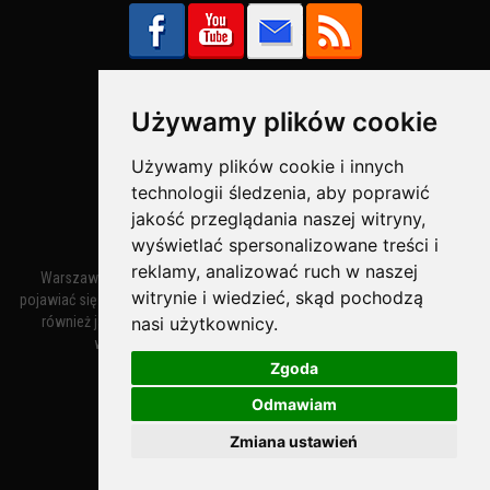
Używamy plików cookie
Bezpieczne Płatności obsługuje:
Używamy plików cookie i innych
technologii śledzenia, aby poprawić
jakość przeglądania naszej witryny,
wyświetlać spersonalizowane treści i
reklamy, analizować ruch w naszej
Warszawa – miasto stołeczne Warszawa. Nazwa miasta zaczęła
witrynie i wiedzieć, skąd pochodzą
pojawiać się w dokumentach w XIV wieku jako Warszewa, a od XV wieku
nasi użytkownicy.
również jako Warszowa. Zmiana nazwy na Warszawa w XV wieku
wynikała z mazowieckiej wymowy dialektycznej.
Zgoda
Odmawiam
Warszawa.IN
- Twoja Strona Warszawy™
Zmiana ustawień