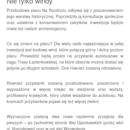
Nie tylko windy
Przebudowa placu Na Rozdrożu odbywa się z poszanowaniem
jego warstwy historycznej. Poprzedziły ją konsultacje społeczne
oraz ustalenia z konserwatorem zabytków. Inwestycja będzie
miała też nadzór archeologiczny.
Co się zmieni na placu? Dla wielu osób najważniejsza w całej
inwestycji jest budowa wind, które połączą górny i dolny poziom
placu. Prowadzić będą prosto na przystanki autobusowe w
ciągu Trasy Łazienkowskiej, na które obecnie można dostać się
jedynie po długich schodach. One również zostaną odnowione.
Również przystanki zostaną przebudowane, poszerzone i
wyposażone w więcej miejsc do siedzenia oraz wyższy,
profilowany krawężnik, który ułatwi wsiadanie do autobusu. Na
krańcach przystanków pojawi się też więcej zieleni.
Wyznaczone zostaną dwa nowe naziemne przejścia dla
pieszych – po zachodniej stronie Alej Ujazdowskich (przez wlot
ul. Koszykowej) oraz w osi alei Wyzwolenia.