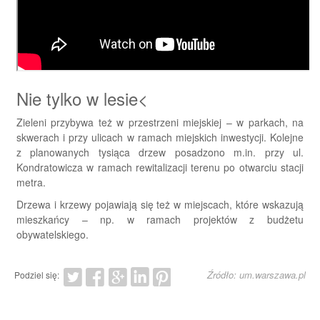
Nie tylko w lesie<
Zieleni przybywa też w przestrzeni miejskiej – w parkach, na
skwerach i przy ulicach w ramach miejskich inwestycji. Kolejne
z planowanych tysiąca drzew posadzono m.in. przy ul.
Kondratowicza w ramach rewitalizacji terenu po otwarciu stacji
metra.
Drzewa i krzewy pojawiają się też w miejscach, które wskazują
mieszkańcy – np. w ramach projektów z budżetu
obywatelskiego.
Źródło: um.warszawa.pl
Podziel się: