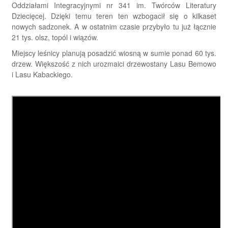
Oddziałami Integracyjnymi nr 341 im. Twórców Literatury
Dziecięcej. Dzięki temu teren ten wzbogacił się o kilkaset
nowych sadzonek. A w ostatnim czasie przybyło tu już łącznie
21 tys. olsz, topól i wiązów.
Miejscy leśnicy planują posadzić wiosną w sumie ponad 60 tys.
drzew. Większość z nich urozmaici drzewostany Lasu Bemowo
i Lasu Kabackiego.