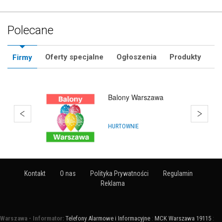
Polecane
Oferty specjalne
Ogłoszenia
Produkty
Firmy
Hurtownia Animatora
HURTOWNIE
Kontakt
O nas
Polityka Prywatności
Regulamin
Reklama
Warszawa - Informator:
Telefony Alarmowe i Informacyjne
:
MCK Warszawa 19115
: