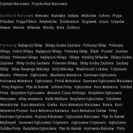
Szpitale Warszawa
:
Przychodnie Warszawa
Dzielnice Warszawy:
Bemowo
:
Białołęka
:
Bielany
:
Mokotów
:
Ochota
:
Praga-
Południe
:
Praga-Północ
:
Rembertów
:
Śródmieście
:
Targówek
:
Ursus
:
Ursynów
:
Wawer
:
Wesoła
:
Wilanów
:
Włochy
:
Wola
:
Żoliborz
Partnerzy:
Najlepszy Sklep
:
Sklepy Godne Zaufania
:
Polecany Sklep
:
Polecane
Sklepy
:
Dobre Sklepy
:
Najlepsze Sklepy
:
Polecany Sklep
:
Śląsk
:
Poznań
:
Zaufane
Sklepy
:
Polecane Sklepy
:
Najlepsze Sklepy
:
Sklepy
:
Katalog Sklepów
:
Sklepy Godne
Zaufania
:
Sklep Godny Zaufania
:
Polecane Sklepy
:
Sklep Godny Zaufania
:
Zaufany
Sklep
:
Sklep Świętego Mikołaja
:
Strój Mikołaja
:
Wiadomości Lokalne
:
Trójmiasto
:
Miasto
:
PINternet
:
Ogłoszenia
:
Akademia Animatora
:
Darmowe Ogłoszenia
:
Hurtownia Animatora
:
Ogłoszenia
:
Portal Animatora
:
Darmowe Ogłoszenia Warszawa
:
Firmy Regionu
:
Płyn do Baniek
:
Solidne Firmy
:
Ogłoszenia
:
Kurs Animatora
:
Solidna
Firma
:
Bezpłatne Ogłoszenia
:
Animator Czasu Wolnego
:
Bezpłatne Ogłoszenia
Warszawa
:
sklep animatora
:
Bańki Mydlane
:
Bezpłatne Ogłoszenia
:
Szkolenie
Animatorów
:
Kurs Animatora
:
Gratka
:
Kurs Animatora Warszawa
:
Rumia
:
Kurs
Animatora Poznań
:
Kurs Animatora Katowice
:
Kurs Animatora Zabaw
:
Firmy
:
Darmowe Ogłoszenia
:
Kupony Rabatowe
:
Ogłoszenia Warszawa
:
Płyn do Baniek
Mydlanych
:
Darmowe Ogłoszenia Trójmiasto
:
Ogłoszenia Trójmiasto
:
Ogłoszenia
:
Solidne Firmy
:
Bezpłatne Ogłoszenia
:
Płyn do Baniek
:
Hurtownia Balonów
:
Party