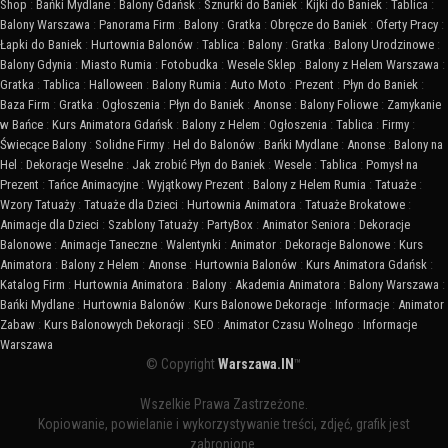
Shop
:
Bańki Mydlane
:
Balony Gdańsk
:
Sznurki do Baniek
:
Kijki do Baniek
:
Tablica
:
Balony Warszawa
:
Panorama Firm
:
Balony
:
Gratka
:
Obręcze do Baniek
:
Oferty Pracy
:
Łapki do Baniek
:
Hurtownia Balonów
:
Tablica
:
Balony
:
Gratka
:
Balony Urodzinowe
:
Balony Gdynia
:
Miasto Rumia
:
Fotobudka
:
Wesele Sklep
:
Balony z Helem Warszawa
:
Gratka
:
Tablica
:
Halloween
:
Balony Rumia
:
Auto Moto
:
Prezent
:
Płyn do Baniek
:
Baza Firm
:
Gratka
:
Ogłoszenia
:
Płyn do Baniek
:
Anonse
:
Balony Foliowe
:
Zamykanie
w Bańce
:
Kurs Animatora Gdańsk
:
Balony z Helem
:
Ogłoszenia
:
Tablica
:
Firmy
:
Świecące Balony
:
Solidne Firmy
:
Hel do Balonów
:
Bańki Mydlane
:
Anonse
:
Balony na
Hel
:
Dekoracje Weselne
:
Jak zrobić Płyn do Baniek
:
Wesele
:
Tablica
:
Pomysł na
Prezent
:
Tańce Animacyjne
:
Wyjątkowy Prezent
:
Balony z Helem Rumia
:
Tatuaże
:
Wzory Tatuaży
:
Tatuaże dla Dzieci
:
Hurtownia Animatora
:
Tatuaże Brokatowe
:
Animacje dla Dzieci
:
Szablony Tatuaży
:
PartyBox
:
Animator Seniora
:
Dekoracje
Balonowe
:
Animacje Taneczne
:
Walentynki
:
Animator
:
Dekoracje Balonowe
:
Kurs
Animatora
:
Balony z Helem
:
Anonse
:
Hurtownia Balonów
:
Kurs Animatora Gdańsk
:
Katalog Firm
:
Hurtownia Animatora
:
Balony
:
Akademia Animatora
:
Balony Warszawa
:
Bańki Mydlane
:
Hurtownia Balonów
:
Kurs Balonowe Dekoracje
:
Informacje
:
Animator
Zabaw
:
Kurs Balonowych Dekoracji
:
SEO
:
Animator Czasu Wolnego
:
Informacje
Warszawa
© Copyright
Warszawa.IN
™
Wszelkie Prawa Zastrzeżone.
Kopiowanie, powielanie i wykorzystywanie treści, zdjęć, grafik jest
zabronione.