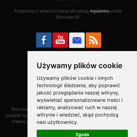
Korzystanie z serwisu oznacza akceptację
regulaminu
portalu
Warszawa.IN™
Używamy plików cookie
Bezpieczne Płatności obsługuje:
Używamy plików cookie i innych
technologii śledzenia, aby poprawić
jakość przeglądania naszej witryny,
wyświetlać spersonalizowane treści i
reklamy, analizować ruch w naszej
Warszawa – miasto stołeczne Warszawa. Nazwa miasta zaczęła
witrynie i wiedzieć, skąd pochodzą
pojawiać się w dokumentach w XIV wieku jako Warszewa, a od XV wieku
nasi użytkownicy.
również jako Warszowa. Zmiana nazwy na Warszawa w XV wieku
wynikała z mazowieckiej wymowy dialektycznej.
Zgoda