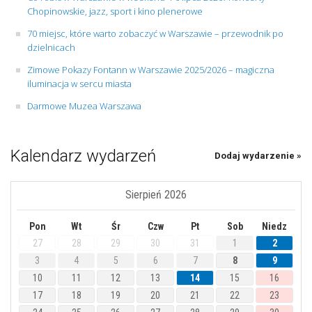
Chopinowskie, jazz, sport i kino plenerowe
70 miejsc, które warto zobaczyć w Warszawie – przewodnik po
dzielnicach
Zimowe Pokazy Fontann w Warszawie 2025/2026 – magiczna
iluminacja w sercu miasta
Darmowe Muzea Warszawa
Kalendarz wydarzeń
Dodaj wydarzenie »
Sierpień 2026
Pon
Wt
Śr
Czw
Pt
Sob
Niedz
27
28
29
30
31
1
2
3
4
5
6
7
8
9
10
11
12
13
14
15
16
17
18
19
20
21
22
23