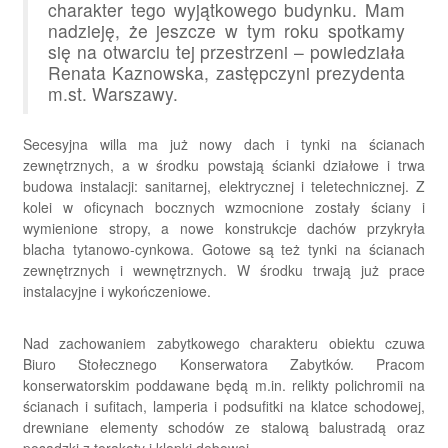
charakter tego wyjątkowego budynku. Mam
nadzieję, że jeszcze w tym roku spotkamy
się na otwarciu tej przestrzeni – powiedziała
Renata Kaznowska, zastępczyni prezydenta
m.st. Warszawy.
Secesyjna willa ma już nowy dach i tynki na ścianach
zewnętrznych, a w środku powstają ścianki działowe i trwa
budowa instalacji: sanitarnej, elektrycznej i teletechnicznej. Z
kolei w oficynach bocznych wzmocnione zostały ściany i
wymienione stropy, a nowe konstrukcje dachów przykryła
blacha tytanowo-cynkowa. Gotowe są też tynki na ścianach
zewnętrznych i wewnętrznych. W środku trwają już prace
instalacyjne i wykończeniowe.
Nad zachowaniem zabytkowego charakteru obiektu czuwa
Biuro Stołecznego Konserwatora Zabytków. Pracom
konserwatorskim poddawane będą m.in. relikty polichromii na
ścianach i sufitach, lamperia i podsufitki na klatce schodowej,
drewniane elementy schodów ze stalową balustradą oraz