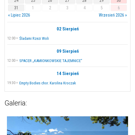
24
25
26
27
28
29
30
31
1
2
3
4
5
6
« Lipiec 2026
Wrzesień 2026 »
02 Sierpień
12:00
Śladami Rzezi Woli
09 Sierpień
12:00
SPACER „KAMIONKOWSKIE TAJEMNICE”
14 Sierpień
19:30
Empty Bodies chor. Karolina Kroczak
Galeria: