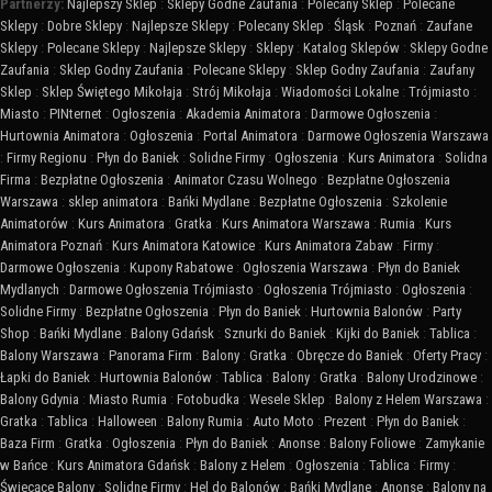
Partnerzy:
Najlepszy Sklep
:
Sklepy Godne Zaufania
:
Polecany Sklep
:
Polecane
Sklepy
:
Dobre Sklepy
:
Najlepsze Sklepy
:
Polecany Sklep
:
Śląsk
:
Poznań
:
Zaufane
Sklepy
:
Polecane Sklepy
:
Najlepsze Sklepy
:
Sklepy
:
Katalog Sklepów
:
Sklepy Godne
Zaufania
:
Sklep Godny Zaufania
:
Polecane Sklepy
:
Sklep Godny Zaufania
:
Zaufany
Sklep
:
Sklep Świętego Mikołaja
:
Strój Mikołaja
:
Wiadomości Lokalne
:
Trójmiasto
:
Miasto
:
PINternet
:
Ogłoszenia
:
Akademia Animatora
:
Darmowe Ogłoszenia
:
Hurtownia Animatora
:
Ogłoszenia
:
Portal Animatora
:
Darmowe Ogłoszenia Warszawa
:
Firmy Regionu
:
Płyn do Baniek
:
Solidne Firmy
:
Ogłoszenia
:
Kurs Animatora
:
Solidna
Firma
:
Bezpłatne Ogłoszenia
:
Animator Czasu Wolnego
:
Bezpłatne Ogłoszenia
Warszawa
:
sklep animatora
:
Bańki Mydlane
:
Bezpłatne Ogłoszenia
:
Szkolenie
Animatorów
:
Kurs Animatora
:
Gratka
:
Kurs Animatora Warszawa
:
Rumia
:
Kurs
Animatora Poznań
:
Kurs Animatora Katowice
:
Kurs Animatora Zabaw
:
Firmy
:
Darmowe Ogłoszenia
:
Kupony Rabatowe
:
Ogłoszenia Warszawa
:
Płyn do Baniek
Mydlanych
:
Darmowe Ogłoszenia Trójmiasto
:
Ogłoszenia Trójmiasto
:
Ogłoszenia
:
Solidne Firmy
:
Bezpłatne Ogłoszenia
:
Płyn do Baniek
:
Hurtownia Balonów
:
Party
Shop
:
Bańki Mydlane
:
Balony Gdańsk
:
Sznurki do Baniek
:
Kijki do Baniek
:
Tablica
:
Balony Warszawa
:
Panorama Firm
:
Balony
:
Gratka
:
Obręcze do Baniek
:
Oferty Pracy
:
Łapki do Baniek
:
Hurtownia Balonów
:
Tablica
:
Balony
:
Gratka
:
Balony Urodzinowe
:
Balony Gdynia
:
Miasto Rumia
:
Fotobudka
:
Wesele Sklep
:
Balony z Helem Warszawa
:
Gratka
:
Tablica
:
Halloween
:
Balony Rumia
:
Auto Moto
:
Prezent
:
Płyn do Baniek
:
Baza Firm
:
Gratka
:
Ogłoszenia
:
Płyn do Baniek
:
Anonse
:
Balony Foliowe
:
Zamykanie
w Bańce
:
Kurs Animatora Gdańsk
:
Balony z Helem
:
Ogłoszenia
:
Tablica
:
Firmy
:
Świecące Balony
:
Solidne Firmy
:
Hel do Balonów
:
Bańki Mydlane
:
Anonse
:
Balony na