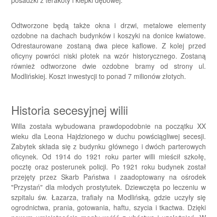
posadzki z terakoty i klepki dębowej.
Odtworzone będą także okna i drzwi, metalowe elementy
ozdobne na dachach budynków i koszyki na donice kwiatowe.
Odrestaurowane zostaną dwa piece kaflowe. Z kolej przed
oficyny powróci niski płotek na wzór historycznego. Zostaną
również odtworzone dwie ozdobne bramy od strony ul.
Modlińskiej. Koszt inwestycji to ponad 7 milionów złotych.
Historia secesyjnej wilii
Willa została wybudowana prawdopodobnie na początku XX
wieku dla Leona Hajdzionego w duchu powściągliwej secesji.
Zabytek składa się z budynku głównego i dwóch parterowych
oficynek. Od 1914 do 1921 roku parter willi mieścił szkołę,
pocztę oraz posterunek policji. Po 1921 roku budynek został
przejęty przez Skarb Państwa i zaadoptowany na ośrodek
"Przystań" dla młodych prostytutek. Dziewczęta po leczeniu w
szpitalu św. Łazarza, trafiały na Modlińską, gdzie uczyły się
ogrodnictwa, prania, gotowania, haftu, szycia i tkactwa. Dzięki