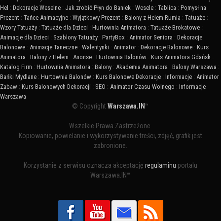
Hel
:
Dekoracje Weselne
:
Jak zrobić Płyn do Baniek
:
Wesele
:
Tablica
:
Pomysł na
Prezent
:
Tańce Animacyjne
:
Wyjątkowy Prezent
:
Balony z Helem Rumia
:
Tatuaże
:
Wzory Tatuaży
:
Tatuaże dla Dzieci
:
Hurtownia Animatora
:
Tatuaże Brokatowe
:
Animacje dla Dzieci
:
Szablony Tatuaży
:
PartyBox
:
Animator Seniora
:
Dekoracje
Balonowe
:
Animacje Taneczne
:
Walentynki
:
Animator
:
Dekoracje Balonowe
:
Kurs
Animatora
:
Balony z Helem
:
Anonse
:
Hurtownia Balonów
:
Kurs Animatora Gdańsk
:
Katalog Firm
:
Hurtownia Animatora
:
Balony
:
Akademia Animatora
:
Balony Warszawa
:
Bańki Mydlane
:
Hurtownia Balonów
:
Kurs Balonowe Dekoracje
:
Informacje
:
Animator
Zabaw
:
Kurs Balonowych Dekoracji
:
SEO
:
Animator Czasu Wolnego
:
Informacje
Warszawa
© Copyright
Warszawa.IN
™
Wszelkie Prawa Zastrzeżone.
Kopiowanie, powielanie i wykorzystywanie treści, zdjęć, grafik jest
zabronione.
Korzystanie z serwisu oznacza akceptację
regulaminu
portalu
Warszawa.IN™