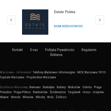
Hurtownia Balonów
Katowice
HURTOWNIE
Kontakt
O nas
Polityka Prywatności
Regulamin
Reklama
Warszawa - Informator:
Telefony Alarmowe i Informacyjne
:
MCK Warszawa 19115
:
Szpitale Warszawa
:
Przychodnie Warszawa
Dzielnice Warszawy:
Bemowo
:
Białołęka
:
Bielany
:
Mokotów
:
Ochota
:
Praga-
Południe
:
Praga-Północ
:
Rembertów
:
Śródmieście
:
Targówek
:
Ursus
:
Ursynów
:
Wawer
:
Wesoła
:
Wilanów
:
Włochy
:
Wola
:
Żoliborz