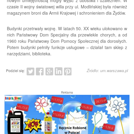
nowym umiejętnością mogły wyjść z ubóstwa i uzależnień. W
czasie II wojny światowej willa przy ul. Modlińskiej była również
magazynem broni dla Armii Krajowej i schronieniem dla Żydów.
Budynki przetrwały wojnę. W latach 50. XX wieku ulokowano w
nich Państwowy Dom Specjalny dla przewlekle chorych, a od
1960 roku Państwowy Dom Pomocy Społecznej dla dorosłych.
Potem budynki pełniły funkcje usługowe – działał tam sklep z
narzędziami, biblioteka.
Źródło: um.warszawa.pl
Podziel się:
Reklama