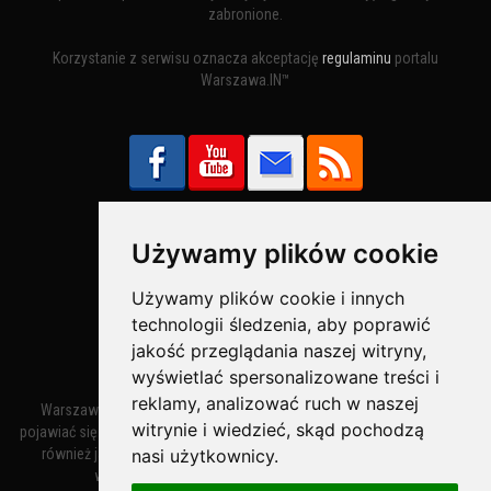
zabronione.
Korzystanie z serwisu oznacza akceptację
regulaminu
portalu
Warszawa.IN™
Używamy plików cookie
Bezpieczne Płatności obsługuje:
Używamy plików cookie i innych
technologii śledzenia, aby poprawić
jakość przeglądania naszej witryny,
wyświetlać spersonalizowane treści i
reklamy, analizować ruch w naszej
Warszawa – miasto stołeczne Warszawa. Nazwa miasta zaczęła
witrynie i wiedzieć, skąd pochodzą
pojawiać się w dokumentach w XIV wieku jako Warszewa, a od XV wieku
również jako Warszowa. Zmiana nazwy na Warszawa w XV wieku
nasi użytkownicy.
wynikała z mazowieckiej wymowy dialektycznej.