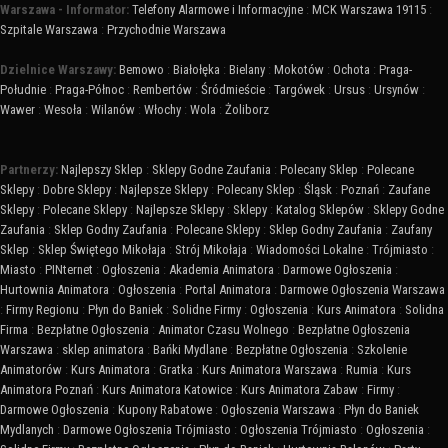
Warszawa - Informator:
Telefony Alarmowe i Informacyjne
:
MCK Warszawa 19115
:
Szpitale Warszawa
:
Przychodnie Warszawa
Dzielnice Warszawy:
Bemowo
:
Białołęka
:
Bielany
:
Mokotów
:
Ochota
:
Praga-
Południe
:
Praga-Północ
:
Rembertów
:
Śródmieście
:
Targówek
:
Ursus
:
Ursynów
:
Wawer
:
Wesoła
:
Wilanów
:
Włochy
:
Wola
:
Żoliborz
Partnerzy:
Najlepszy Sklep
:
Sklepy Godne Zaufania
:
Polecany Sklep
:
Polecane
Sklepy
:
Dobre Sklepy
:
Najlepsze Sklepy
:
Polecany Sklep
:
Śląsk
:
Poznań
:
Zaufane
Sklepy
:
Polecane Sklepy
:
Najlepsze Sklepy
:
Sklepy
:
Katalog Sklepów
:
Sklepy Godne
Zaufania
:
Sklep Godny Zaufania
:
Polecane Sklepy
:
Sklep Godny Zaufania
:
Zaufany
Sklep
:
Sklep Świętego Mikołaja
:
Strój Mikołaja
:
Wiadomości Lokalne
:
Trójmiasto
:
Miasto
:
PINternet
:
Ogłoszenia
:
Akademia Animatora
:
Darmowe Ogłoszenia
:
Hurtownia Animatora
:
Ogłoszenia
:
Portal Animatora
:
Darmowe Ogłoszenia Warszawa
:
Firmy Regionu
:
Płyn do Baniek
:
Solidne Firmy
:
Ogłoszenia
:
Kurs Animatora
:
Solidna
Firma
:
Bezpłatne Ogłoszenia
:
Animator Czasu Wolnego
:
Bezpłatne Ogłoszenia
Warszawa
:
sklep animatora
:
Bańki Mydlane
:
Bezpłatne Ogłoszenia
:
Szkolenie
Animatorów
:
Kurs Animatora
:
Gratka
:
Kurs Animatora Warszawa
:
Rumia
:
Kurs
Animatora Poznań
:
Kurs Animatora Katowice
:
Kurs Animatora Zabaw
:
Firmy
:
Darmowe Ogłoszenia
:
Kupony Rabatowe
:
Ogłoszenia Warszawa
:
Płyn do Baniek
Mydlanych
:
Darmowe Ogłoszenia Trójmiasto
:
Ogłoszenia Trójmiasto
:
Ogłoszenia
: