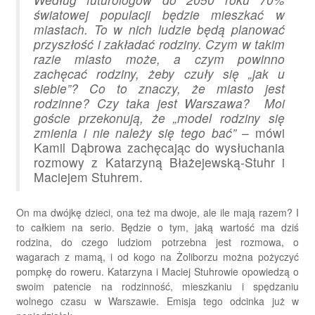
światowej populacji będzie mieszkać w
miastach. To w nich ludzie będą planować
przyszłość i zakładać rodziny. Czym w takim
razie miasto może, a czym powinno
zachęcać rodziny, żeby czuły się „jak u
siebie”? Co to znaczy, że miasto jest
rodzinne? Czy taka jest Warszawa? Moi
goście przekonują, że „model rodziny się
zmienia i nie należy się tego bać”
– mówi
Kamil Dąbrowa zachęcając do wysłuchania
rozmowy z Katarzyną Błażejewską-Stuhr i
Maciejem Stuhrem.
On ma dwójkę dzieci, ona też ma dwoje, ale ile mają razem? I
to całkiem na serio. Będzie o tym, jaką wartość ma dziś
rodzina, do czego ludziom potrzebna jest rozmowa, o
wagarach z mamą, i od kogo na Żoliborzu można pożyczyć
pompkę do roweru. Katarzyna i Maciej Stuhrowie opowiedzą o
swoim patencie na rodzinność, mieszkaniu i spędzaniu
wolnego czasu w Warszawie. Emisja tego odcinka już w