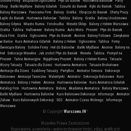
Solidne Firmy
:
Bezpłatne Ogłoszenia
:
Płyn do Baniek
:
Hurtownia Balonów
:
Party
Shop
:
Bańki Mydlane
:
Balony Gdańsk
:
Sznurki do Baniek
:
Kijki do Baniek
:
Tablica
:
Balony Warszawa
:
Panorama Firm
:
Balony
:
Gratka
:
Obręcze do Baniek
:
Oferty Pracy
:
Łapki do Baniek
:
Hurtownia Balonów
:
Tablica
:
Balony
:
Gratka
:
Balony Urodzinowe
:
Balony Gdynia
:
Miasto Rumia
:
Fotobudka
:
Wesele Sklep
:
Balony z Helem Warszawa
:
Gratka
:
Tablica
:
Halloween
:
Balony Rumia
:
Auto Moto
:
Prezent
:
Płyn do Baniek
:
Baza Firm
:
Gratka
:
Ogłoszenia
:
Płyn do Baniek
:
Anonse
:
Balony Foliowe
:
Zamykanie
w Bańce
:
Kurs Animatora Gdańsk
:
Balony z Helem
:
Ogłoszenia
:
Tablica
:
Firmy
:
Świecące Balony
:
Solidne Firmy
:
Hel do Balonów
:
Bańki Mydlane
:
Anonse
:
Balony na
Hel
:
Dekoracje Weselne
:
Jak zrobić Płyn do Baniek
:
Wesele
:
Tablica
:
Pomysł na
Prezent
:
Tańce Animacyjne
:
Wyjątkowy Prezent
:
Balony z Helem Rumia
:
Tatuaże
:
Wzory Tatuaży
:
Tatuaże dla Dzieci
:
Hurtownia Animatora
:
Tatuaże Brokatowe
:
Animacje dla Dzieci
:
Szablony Tatuaży
:
PartyBox
:
Animator Seniora
:
Dekoracje
Balonowe
:
Animacje Taneczne
:
Walentynki
:
Animator
:
Dekoracje Balonowe
:
Kurs
Animatora
:
Balony z Helem
:
Anonse
:
Hurtownia Balonów
:
Kurs Animatora Gdańsk
:
Katalog Firm
:
Hurtownia Animatora
:
Balony
:
Akademia Animatora
:
Balony Warszawa
:
Bańki Mydlane
:
Hurtownia Balonów
:
Kurs Balonowe Dekoracje
:
Informacje
:
Animator
Zabaw
:
Kurs Balonowych Dekoracji
:
SEO
:
Animator Czasu Wolnego
:
Informacje
Warszawa
© Copyright
Warszawa.IN
™
Wszelkie Prawa Zastrzeżone.
Kopiowanie, powielanie i wykorzystywanie treści, zdjęć, grafik jest