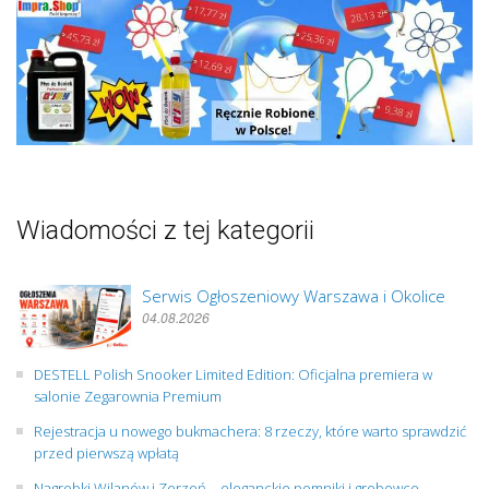
Wiadomości z tej kategorii
Serwis Ogłoszeniowy Warszawa i Okolice
04.08.2026
DESTELL Polish Snooker Limited Edition: Oficjalna premiera w
salonie Zegarownia Premium
Rejestracja u nowego bukmachera: 8 rzeczy, które warto sprawdzić
przed pierwszą wpłatą
Nagrobki Wilanów i Zerzeń – eleganckie pomniki i grobowce