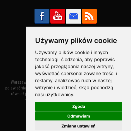
Używamy plików cookie
Bezpieczne Płatności obsługuje:
Używamy plików cookie i innych
technologii śledzenia, aby poprawić
jakość przeglądania naszej witryny,
wyświetlać spersonalizowane treści i
reklamy, analizować ruch w naszej
Warszawa – miasto stołeczne Warszawa. Nazwa miasta zaczęła
witrynie i wiedzieć, skąd pochodzą
pojawiać się w dokumentach w XIV wieku jako Warszewa, a od XV wieku
nasi użytkownicy.
również jako Warszowa. Zmiana nazwy na Warszawa w XV wieku
wynikała z mazowieckiej wymowy dialektycznej.
Zgoda
Odmawiam
Warszawa.IN
- Twoja Strona Warszawy™
Zmiana ustawień