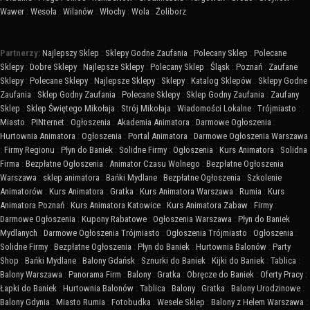
Wawer
:
Wesoła
:
Wilanów
:
Włochy
:
Wola
:
Żoliborz
Partnerzy:
Najlepszy Sklep
:
Sklepy Godne Zaufania
:
Polecany Sklep
:
Polecane
Sklepy
:
Dobre Sklepy
:
Najlepsze Sklepy
:
Polecany Sklep
:
Śląsk
:
Poznań
:
Zaufane
Sklepy
:
Polecane Sklepy
:
Najlepsze Sklepy
:
Sklepy
:
Katalog Sklepów
:
Sklepy Godne
Zaufania
:
Sklep Godny Zaufania
:
Polecane Sklepy
:
Sklep Godny Zaufania
:
Zaufany
Sklep
:
Sklep Świętego Mikołaja
:
Strój Mikołaja
:
Wiadomości Lokalne
:
Trójmiasto
:
Miasto
:
PINternet
:
Ogłoszenia
:
Akademia Animatora
:
Darmowe Ogłoszenia
:
Hurtownia Animatora
:
Ogłoszenia
:
Portal Animatora
:
Darmowe Ogłoszenia Warszawa
:
Firmy Regionu
:
Płyn do Baniek
:
Solidne Firmy
:
Ogłoszenia
:
Kurs Animatora
:
Solidna
Firma
:
Bezpłatne Ogłoszenia
:
Animator Czasu Wolnego
:
Bezpłatne Ogłoszenia
Warszawa
:
sklep animatora
:
Bańki Mydlane
:
Bezpłatne Ogłoszenia
:
Szkolenie
Animatorów
:
Kurs Animatora
:
Gratka
:
Kurs Animatora Warszawa
:
Rumia
:
Kurs
Animatora Poznań
:
Kurs Animatora Katowice
:
Kurs Animatora Zabaw
:
Firmy
:
Darmowe Ogłoszenia
:
Kupony Rabatowe
:
Ogłoszenia Warszawa
:
Płyn do Baniek
Mydlanych
:
Darmowe Ogłoszenia Trójmiasto
:
Ogłoszenia Trójmiasto
:
Ogłoszenia
:
Solidne Firmy
:
Bezpłatne Ogłoszenia
:
Płyn do Baniek
:
Hurtownia Balonów
:
Party
Shop
:
Bańki Mydlane
:
Balony Gdańsk
:
Sznurki do Baniek
:
Kijki do Baniek
:
Tablica
:
Balony Warszawa
:
Panorama Firm
:
Balony
:
Gratka
:
Obręcze do Baniek
:
Oferty Pracy
:
Łapki do Baniek
:
Hurtownia Balonów
:
Tablica
:
Balony
:
Gratka
:
Balony Urodzinowe
:
Balony Gdynia
:
Miasto Rumia
:
Fotobudka
:
Wesele Sklep
:
Balony z Helem Warszawa
: