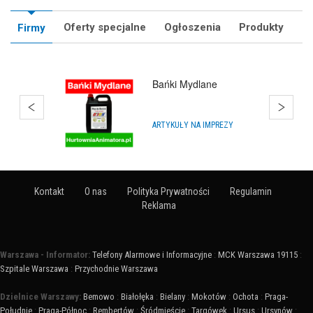
Oferty specjalne
Ogłoszenia
Produkty
Firmy
Q'Joy - Bańki Mydlane
ARTYKUŁY NA IMPREZY
Kontakt
O nas
Polityka Prywatności
Regulamin
Reklama
Warszawa - Informator:
Telefony Alarmowe i Informacyjne
:
MCK Warszawa 19115
:
Szpitale Warszawa
:
Przychodnie Warszawa
Dzielnice Warszawy:
Bemowo
:
Białołęka
:
Bielany
:
Mokotów
:
Ochota
:
Praga-
Południe
:
Praga-Północ
:
Rembertów
:
Śródmieście
:
Targówek
:
Ursus
:
Ursynów
: