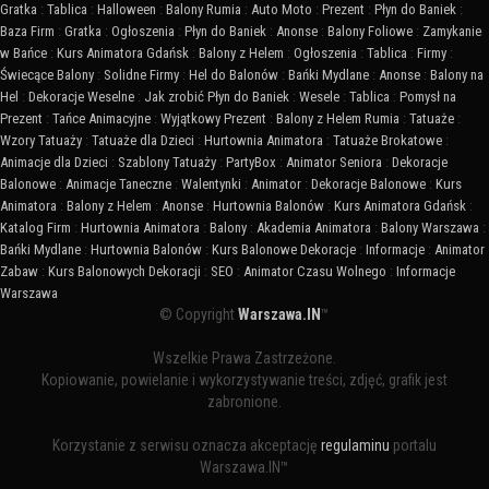
Gratka
:
Tablica
:
Halloween
:
Balony Rumia
:
Auto Moto
:
Prezent
:
Płyn do Baniek
:
Baza Firm
:
Gratka
:
Ogłoszenia
:
Płyn do Baniek
:
Anonse
:
Balony Foliowe
:
Zamykanie
w Bańce
:
Kurs Animatora Gdańsk
:
Balony z Helem
:
Ogłoszenia
:
Tablica
:
Firmy
:
Świecące Balony
:
Solidne Firmy
:
Hel do Balonów
:
Bańki Mydlane
:
Anonse
:
Balony na
Hel
:
Dekoracje Weselne
:
Jak zrobić Płyn do Baniek
:
Wesele
:
Tablica
:
Pomysł na
Prezent
:
Tańce Animacyjne
:
Wyjątkowy Prezent
:
Balony z Helem Rumia
:
Tatuaże
:
Wzory Tatuaży
:
Tatuaże dla Dzieci
:
Hurtownia Animatora
:
Tatuaże Brokatowe
:
Animacje dla Dzieci
:
Szablony Tatuaży
:
PartyBox
:
Animator Seniora
:
Dekoracje
Balonowe
:
Animacje Taneczne
:
Walentynki
:
Animator
:
Dekoracje Balonowe
:
Kurs
Animatora
:
Balony z Helem
:
Anonse
:
Hurtownia Balonów
:
Kurs Animatora Gdańsk
:
Katalog Firm
:
Hurtownia Animatora
:
Balony
:
Akademia Animatora
:
Balony Warszawa
:
Bańki Mydlane
:
Hurtownia Balonów
:
Kurs Balonowe Dekoracje
:
Informacje
:
Animator
Zabaw
:
Kurs Balonowych Dekoracji
:
SEO
:
Animator Czasu Wolnego
:
Informacje
Warszawa
© Copyright
Warszawa.IN
™
Wszelkie Prawa Zastrzeżone.
Kopiowanie, powielanie i wykorzystywanie treści, zdjęć, grafik jest
zabronione.
Korzystanie z serwisu oznacza akceptację
regulaminu
portalu
Warszawa.IN™