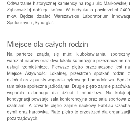
Odtwarzanie historycznej kamienicy na rogu ulic Markowskiej i
Ząbkowskiej dobiega końca. W budynku o powierzchni 2400
mkw. Będzie działać Warszawskie Laboratorium Innowacji
Społecznych „Synergia".
Miejsce dla całych rodzin
Na parterze znajdą się m.in: klubokawiarnia, społeczny
warsztat napraw oraz dwa lokale komercyjne przeznaczone na
usługi rzemieślnicze. Pierwsze piętro przeznaczone jest na
Miejsce Aktywności Lokalnej, przestrzeń spotkań rodzin z
dziećmi oraz punkty wsparcia cyfrowego i poradnictwa. Będzie
tam także społeczna jadłodajnia. Drugie piętro zajmie placówka
wsparcia dziennego dla dzieci i młodzieży. Na kolejnej
kondygnacji powstaje sala konferencyjna oraz sala sportowa z
szatniami. A czwarte piętro zajmie naukowy FabLab Czacha
dymi! oraz harcówka. Piąte piętro to przestrzeń dla organizacji
pozarządowych.