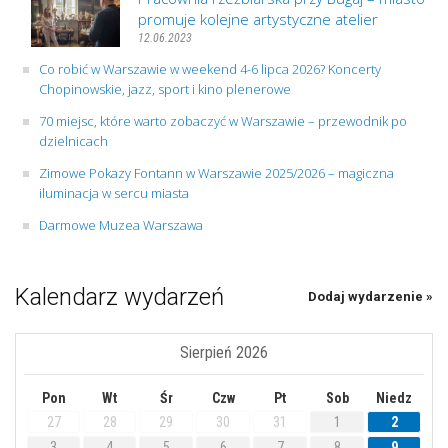
promuje kolejne artystyczne atelier
12.06.2023
Co robić w Warszawie w weekend 4-6 lipca 2026? Koncerty
Chopinowskie, jazz, sport i kino plenerowe
70 miejsc, które warto zobaczyć w Warszawie – przewodnik po
dzielnicach
Zimowe Pokazy Fontann w Warszawie 2025/2026 – magiczna
iluminacja w sercu miasta
Darmowe Muzea Warszawa
Kalendarz wydarzeń
Dodaj wydarzenie »
Sierpień 2026
Pon
Wt
Śr
Czw
Pt
Sob
Niedz
27
28
29
30
31
1
2
3
4
5
6
7
8
9