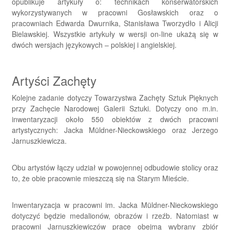
opublikuje artykuły o: technikach konserwatorskich
wykorzystywanych w pracowni Gosławskich oraz o
pracowniach Edwarda Dwurnika, Stanisława Tworzydło i Alicji
Bielawskiej. Wszystkie artykuły w wersji on-line ukażą się w
dwóch wersjach językowych – polskiej i angielskiej.
Artyści Zachęty
Kolejne zadanie dotyczy Towarzystwa Zachęty Sztuk Pięknych
przy Zachęcie Narodowej Galerii Sztuki. Dotyczy ono m.in.
inwentaryzacji około 550 obiektów z dwóch pracowni
artystycznych: Jacka Müldner-Nieckowskiego oraz Jerzego
Jarnuszkiewicza.
Obu artystów łączy udział w powojennej odbudowie stolicy oraz
to, że obie pracownie mieszczą się na Starym Mieście.
Inwentaryzacja w pracowni im. Jacka Müldner-Nieckowskiego
dotyczyć będzie medalionów, obrazów i rzeźb. Natomiast w
pracowni Jarnuszkiewiczów prace obejmą wybrany zbiór