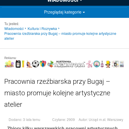
Przeglądaj kategorie
Tu jesteś:
Wiadomości
Kultura i Rozrywka
Pracownia rzeźbiarska przy Bugaj – miasto promuje kolejne artystyczne
atelier
Reklama:
Pracownia rzeźbiarska przy Bugaj –
miasto promuje kolejne artystyczne
atelier
Dodano: 3 lata temu
Czytane: 2909
Autor:
Urząd m.st. Warszawy
Zbiory kilku warszawskich pracowni artystycznych