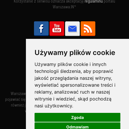
Korzystanie z serwisu oznacza akceptację
regulaminu
portalu
Warszawa.IN™
Używamy plików cookie
Bezpieczne Płatności obsługuje:
Używamy plików cookie i innych
technologii śledzenia, aby poprawić
jakość przeglądania naszej witryny,
wyświetlać spersonalizowane treści i
reklamy, analizować ruch w naszej
Warszawa – miasto stołeczne Warszawa. Nazwa miasta zaczęła
witrynie i wiedzieć, skąd pochodzą
pojawiać się w dokumentach w XIV wieku jako Warszewa, a od XV wieku
nasi użytkownicy.
również jako Warszowa. Zmiana nazwy na Warszawa w XV wieku
wynikała z mazowieckiej wymowy dialektycznej.
Zgoda
Odmawiam