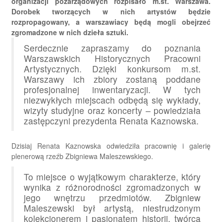
organizacji pozarządowych rozpisało m.st. Warszawa.
Dorobek tworzących w nich artystów będzie
rozpropagowany, a warszawiacy będą mogli obejrzeć
zgromadzone w nich dzieła sztuki.
Serdecznie zapraszamy do poznania
Warszawskich Historycznych Pracowni
Artystycznych. Dzięki konkursom m.st.
Warszawy ich zbiory zostaną poddane
profesjonalnej inwentaryzacji. W tych
niezwykłych miejscach odbędą się wykłady,
wizyty studyjne oraz koncerty – powiedziała
zastępczyni prezydenta Renata Kaznowska.
Dzisiaj Renata Kaznowska odwiedziła pracownię i galerię
plenerową rzeźb Zbigniewa Maleszewskiego.
To miejsce o wyjątkowym charakterze, który
wynika z różnorodności zgromadzonych w
jego wnętrzu przedmiotów. Zbigniew
Maleszewski był artystą, niestrudzonym
kolekcjonerem i pasjonatem historii, twórcą