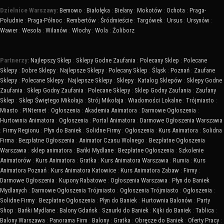
Dzielnice Warszawy:
Bemowo
:
Białołęka
:
Bielany
:
Mokotów
:
Ochota
:
Praga-
Południe
:
Praga-Północ
:
Rembertów
:
Śródmieście
:
Targówek
:
Ursus
:
Ursynów
:
Wawer
:
Wesoła
:
Wilanów
:
Włochy
:
Wola
:
Żoliborz
Partnerzy:
Najlepszy Sklep
:
Sklepy Godne Zaufania
:
Polecany Sklep
:
Polecane
Sklepy
:
Dobre Sklepy
:
Najlepsze Sklepy
:
Polecany Sklep
:
Śląsk
:
Poznań
:
Zaufane
Sklepy
:
Polecane Sklepy
:
Najlepsze Sklepy
:
Sklepy
:
Katalog Sklepów
:
Sklepy Godne
Zaufania
:
Sklep Godny Zaufania
:
Polecane Sklepy
:
Sklep Godny Zaufania
:
Zaufany
Sklep
:
Sklep Świętego Mikołaja
:
Strój Mikołaja
:
Wiadomości Lokalne
:
Trójmiasto
:
Miasto
:
PINternet
:
Ogłoszenia
:
Akademia Animatora
:
Darmowe Ogłoszenia
:
Hurtownia Animatora
:
Ogłoszenia
:
Portal Animatora
:
Darmowe Ogłoszenia Warszawa
:
Firmy Regionu
:
Płyn do Baniek
:
Solidne Firmy
:
Ogłoszenia
:
Kurs Animatora
:
Solidna
Firma
:
Bezpłatne Ogłoszenia
:
Animator Czasu Wolnego
:
Bezpłatne Ogłoszenia
Warszawa
:
sklep animatora
:
Bańki Mydlane
:
Bezpłatne Ogłoszenia
:
Szkolenie
Animatorów
:
Kurs Animatora
:
Gratka
:
Kurs Animatora Warszawa
:
Rumia
:
Kurs
Animatora Poznań
:
Kurs Animatora Katowice
:
Kurs Animatora Zabaw
:
Firmy
:
Darmowe Ogłoszenia
:
Kupony Rabatowe
:
Ogłoszenia Warszawa
:
Płyn do Baniek
Mydlanych
:
Darmowe Ogłoszenia Trójmiasto
:
Ogłoszenia Trójmiasto
:
Ogłoszenia
:
Solidne Firmy
:
Bezpłatne Ogłoszenia
:
Płyn do Baniek
:
Hurtownia Balonów
:
Party
Shop
:
Bańki Mydlane
:
Balony Gdańsk
:
Sznurki do Baniek
:
Kijki do Baniek
:
Tablica
:
Balony Warszawa
:
Panorama Firm
:
Balony
:
Gratka
:
Obręcze do Baniek
:
Oferty Pracy
: