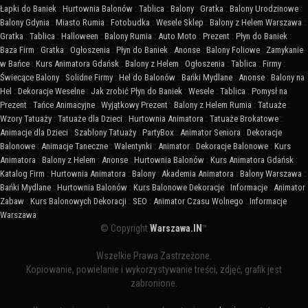
Łapki do Baniek
:
Hurtownia Balonów
:
Tablica
:
Balony
:
Gratka
:
Balony Urodzinowe
:
Balony Gdynia
:
Miasto Rumia
:
Fotobudka
:
Wesele Sklep
:
Balony z Helem Warszawa
:
Gratka
:
Tablica
:
Halloween
:
Balony Rumia
:
Auto Moto
:
Prezent
:
Płyn do Baniek
:
Baza Firm
:
Gratka
:
Ogłoszenia
:
Płyn do Baniek
:
Anonse
:
Balony Foliowe
:
Zamykanie
w Bańce
:
Kurs Animatora Gdańsk
:
Balony z Helem
:
Ogłoszenia
:
Tablica
:
Firmy
:
Świecące Balony
:
Solidne Firmy
:
Hel do Balonów
:
Bańki Mydlane
:
Anonse
:
Balony na
Hel
:
Dekoracje Weselne
:
Jak zrobić Płyn do Baniek
:
Wesele
:
Tablica
:
Pomysł na
Prezent
:
Tańce Animacyjne
:
Wyjątkowy Prezent
:
Balony z Helem Rumia
:
Tatuaże
:
Wzory Tatuaży
:
Tatuaże dla Dzieci
:
Hurtownia Animatora
:
Tatuaże Brokatowe
:
Animacje dla Dzieci
:
Szablony Tatuaży
:
PartyBox
:
Animator Seniora
:
Dekoracje
Balonowe
:
Animacje Taneczne
:
Walentynki
:
Animator
:
Dekoracje Balonowe
:
Kurs
Animatora
:
Balony z Helem
:
Anonse
:
Hurtownia Balonów
:
Kurs Animatora Gdańsk
:
Katalog Firm
:
Hurtownia Animatora
:
Balony
:
Akademia Animatora
:
Balony Warszawa
:
Bańki Mydlane
:
Hurtownia Balonów
:
Kurs Balonowe Dekoracje
:
Informacje
:
Animator
Zabaw
:
Kurs Balonowych Dekoracji
:
SEO
:
Animator Czasu Wolnego
:
Informacje
Warszawa
© Copyright
Warszawa.IN
™
Wszelkie Prawa Zastrzeżone.
Kopiowanie, powielanie i wykorzystywanie treści, zdjęć, grafik jest
zabronione.