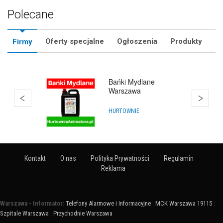
Polecane
Oferty specjalne
Ogłoszenia
Produkty
Firmy
Q'Joy - Bańki Mydlane
ARTYKUŁY NA IMPREZY
Kontakt
O nas
Polityka Prywatności
Regulamin
Reklama
Warszawa - Informator:
Telefony Alarmowe i Informacyjne
:
MCK Warszawa 19115
:
Szpitale Warszawa
:
Przychodnie Warszawa