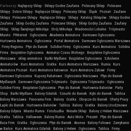
Partnerzy:
Najlepszy Sklep
:
Sklepy Godne Zaufania
:
Polecany Sklep
:
Polecane
Sklepy
:
Dobre Sklepy
:
Najlepsze Sklepy
:
Polecany Sklep
:
Śląsk
:
Poznań
:
Zaufane
Sklepy
:
Polecane Sklepy
:
Najlepsze Sklepy
:
Sklepy
:
Katalog Sklepów
:
Sklepy Godne
Zaufania
:
Sklep Godny Zaufania
:
Polecane Sklepy
:
Sklep Godny Zaufania
:
Zaufany
Sklep
:
Sklep Świętego Mikołaja
:
Strój Mikołaja
:
Wiadomości Lokalne
:
Trójmiasto
:
Miasto
:
PINternet
:
Ogłoszenia
:
Akademia Animatora
:
Darmowe Ogłoszenia
:
Hurtownia Animatora
:
Ogłoszenia
:
Portal Animatora
:
Darmowe Ogłoszenia Warszawa
:
Firmy Regionu
:
Płyn do Baniek
:
Solidne Firmy
:
Ogłoszenia
:
Kurs Animatora
:
Solidna
Firma
:
Bezpłatne Ogłoszenia
:
Animator Czasu Wolnego
:
Bezpłatne Ogłoszenia
Warszawa
:
sklep animatora
:
Bańki Mydlane
:
Bezpłatne Ogłoszenia
:
Szkolenie
Animatorów
:
Kurs Animatora
:
Gratka
:
Kurs Animatora Warszawa
:
Rumia
:
Kurs
Animatora Poznań
:
Kurs Animatora Katowice
:
Kurs Animatora Zabaw
:
Firmy
:
Darmowe Ogłoszenia
:
Kupony Rabatowe
:
Ogłoszenia Warszawa
:
Płyn do Baniek
Mydlanych
:
Darmowe Ogłoszenia Trójmiasto
:
Ogłoszenia Trójmiasto
:
Ogłoszenia
:
Solidne Firmy
:
Bezpłatne Ogłoszenia
:
Płyn do Baniek
:
Hurtownia Balonów
:
Party
Shop
:
Bańki Mydlane
:
Balony Gdańsk
:
Sznurki do Baniek
:
Kijki do Baniek
:
Tablica
:
Balony Warszawa
:
Panorama Firm
:
Balony
:
Gratka
:
Obręcze do Baniek
:
Oferty Pracy
:
Łapki do Baniek
:
Hurtownia Balonów
:
Tablica
:
Balony
:
Gratka
:
Balony Urodzinowe
:
Balony Gdynia
:
Miasto Rumia
:
Fotobudka
:
Wesele Sklep
:
Balony z Helem Warszawa
:
Gratka
:
Tablica
:
Halloween
:
Balony Rumia
:
Auto Moto
:
Prezent
:
Płyn do Baniek
:
Baza Firm
:
Gratka
:
Ogłoszenia
:
Płyn do Baniek
:
Anonse
:
Balony Foliowe
:
Zamykanie
w Bańce
:
Kurs Animatora Gdańsk
:
Balony z Helem
:
Ogłoszenia
:
Tablica
:
Firmy
: