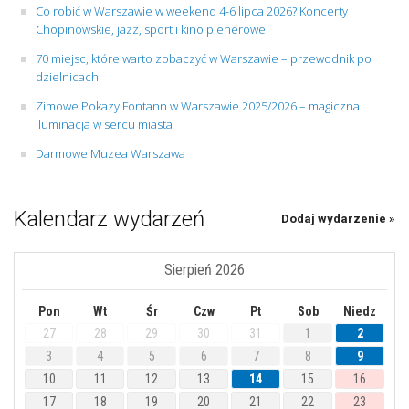
Co robić w Warszawie w weekend 4-6 lipca 2026? Koncerty
Chopinowskie, jazz, sport i kino plenerowe
70 miejsc, które warto zobaczyć w Warszawie – przewodnik po
dzielnicach
Zimowe Pokazy Fontann w Warszawie 2025/2026 – magiczna
iluminacja w sercu miasta
Darmowe Muzea Warszawa
Kalendarz wydarzeń
Dodaj wydarzenie »
Sierpień 2026
Pon
Wt
Śr
Czw
Pt
Sob
Niedz
27
28
29
30
31
1
2
3
4
5
6
7
8
9
10
11
12
13
14
15
16
17
18
19
20
21
22
23