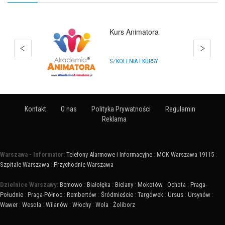
Hurtownia Balonów
Gdańsk
HURTOWNIE
Kontakt
O nas
Polityka Prywatności
Regulamin
Reklama
Warszawa - Informator:
Telefony Alarmowe i Informacyjne
:
MCK Warszawa 19115
:
Szpitale Warszawa
:
Przychodnie Warszawa
Dzielnice Warszawy:
Bemowo
:
Białołęka
:
Bielany
:
Mokotów
:
Ochota
:
Praga-
Południe
:
Praga-Północ
:
Rembertów
:
Śródmieście
:
Targówek
:
Ursus
:
Ursynów
:
Wawer
:
Wesoła
:
Wilanów
:
Włochy
:
Wola
:
Żoliborz