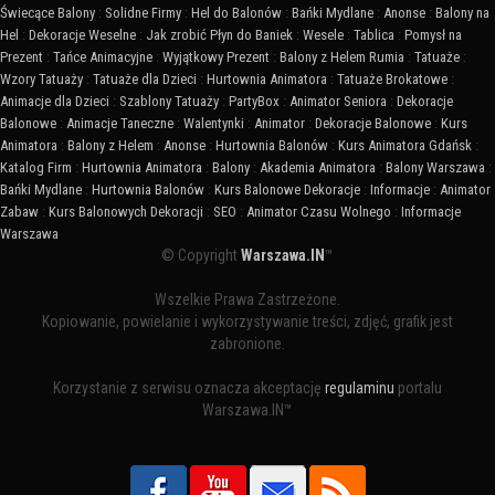
Świecące Balony
:
Solidne Firmy
:
Hel do Balonów
:
Bańki Mydlane
:
Anonse
:
Balony na
Hel
:
Dekoracje Weselne
:
Jak zrobić Płyn do Baniek
:
Wesele
:
Tablica
:
Pomysł na
Prezent
:
Tańce Animacyjne
:
Wyjątkowy Prezent
:
Balony z Helem Rumia
:
Tatuaże
:
Wzory Tatuaży
:
Tatuaże dla Dzieci
:
Hurtownia Animatora
:
Tatuaże Brokatowe
:
Animacje dla Dzieci
:
Szablony Tatuaży
:
PartyBox
:
Animator Seniora
:
Dekoracje
Balonowe
:
Animacje Taneczne
:
Walentynki
:
Animator
:
Dekoracje Balonowe
:
Kurs
Animatora
:
Balony z Helem
:
Anonse
:
Hurtownia Balonów
:
Kurs Animatora Gdańsk
:
Katalog Firm
:
Hurtownia Animatora
:
Balony
:
Akademia Animatora
:
Balony Warszawa
:
Bańki Mydlane
:
Hurtownia Balonów
:
Kurs Balonowe Dekoracje
:
Informacje
:
Animator
Zabaw
:
Kurs Balonowych Dekoracji
:
SEO
:
Animator Czasu Wolnego
:
Informacje
Warszawa
© Copyright
Warszawa.IN
™
Wszelkie Prawa Zastrzeżone.
Kopiowanie, powielanie i wykorzystywanie treści, zdjęć, grafik jest
zabronione.
Korzystanie z serwisu oznacza akceptację
regulaminu
portalu
Warszawa.IN™