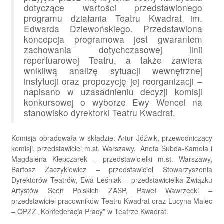
dotyczące wartości przedstawionego
programu działania Teatru Kwadrat im.
Edwarda Dziewońskiego. Przedstawiona
koncepcja programowa jest gwarantem
zachowania dotychczasowej linii
repertuarowej Teatru, a także zawiera
wnikliwą analizę sytuacji wewnętrznej
instytucji oraz propozycję jej reorganizacji –
napisano w uzasadnieniu decyzji komisji
konkursowej o wyborze Ewy Wencel na
stanowisko dyrektorki Teatru Kwadrat.
Komisja obradowała w składzie: Artur Jóźwik, przewodniczący
komisji, przedstawiciel m.st. Warszawy, Aneta Subda-Kamola i
Magdalena Klepczarek – przedstawicielki m.st. Warszawy,
Bartosz Zaczykiewicz – przedstawiciel Stowarzyszenia
Dyrektorów Teatrów, Ewa Leśniak – przedstawicielka Związku
Artystów Scen Polskich ZASP, Paweł Wawrzecki –
przedstawiciel pracowników Teatru Kwadrat oraz Lucyna Malec
– OPZZ „Konfederacja Pracy” w Teatrze Kwadrat.