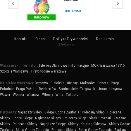
HURTOWNIE
Kontakt
O nas
Polityka Prywatności
Regulamin
Reklama
Warszawa - Informator:
Telefony Alarmowe i Informacyjne
:
MCK Warszawa 19115
:
Szpitale Warszawa
:
Przychodnie Warszawa
Dzielnice Warszawy:
Bemowo
:
Białołęka
:
Bielany
:
Mokotów
:
Ochota
:
Praga-
Południe
:
Praga-Północ
:
Rembertów
:
Śródmieście
:
Targówek
:
Ursus
:
Ursynów
:
Wawer
:
Wesoła
:
Wilanów
:
Włochy
:
Wola
:
Żoliborz
Partnerzy:
Najlepszy Sklep
:
Sklepy Godne Zaufania
:
Polecany Sklep
:
Polecane
Sklepy
:
Dobre Sklepy
:
Najlepsze Sklepy
:
Polecany Sklep
:
Śląsk
:
Poznań
:
Zaufane
Sklepy
:
Polecane Sklepy
:
Najlepsze Sklepy
:
Sklepy
:
Katalog Sklepów
:
Sklepy Godne
Zaufania
:
Sklep Godny Zaufania
:
Polecane Sklepy
:
Sklep Godny Zaufania
:
Zaufany