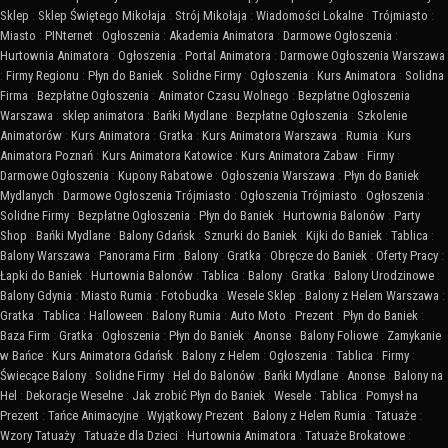
Sklep
:
Sklep Świętego Mikołaja
:
Strój Mikołaja
:
Wiadomości Lokalne
:
Trójmiasto
:
Miasto
:
PINternet
:
Ogłoszenia
:
Akademia Animatora
:
Darmowe Ogłoszenia
:
Hurtownia Animatora
:
Ogłoszenia
:
Portal Animatora
:
Darmowe Ogłoszenia Warszawa
:
Firmy Regionu
:
Płyn do Baniek
:
Solidne Firmy
:
Ogłoszenia
:
Kurs Animatora
:
Solidna
Firma
:
Bezpłatne Ogłoszenia
:
Animator Czasu Wolnego
:
Bezpłatne Ogłoszenia
Warszawa
:
sklep animatora
:
Bańki Mydlane
:
Bezpłatne Ogłoszenia
:
Szkolenie
Animatorów
:
Kurs Animatora
:
Gratka
:
Kurs Animatora Warszawa
:
Rumia
:
Kurs
Animatora Poznań
:
Kurs Animatora Katowice
:
Kurs Animatora Zabaw
:
Firmy
:
Darmowe Ogłoszenia
:
Kupony Rabatowe
:
Ogłoszenia Warszawa
:
Płyn do Baniek
Mydlanych
:
Darmowe Ogłoszenia Trójmiasto
:
Ogłoszenia Trójmiasto
:
Ogłoszenia
:
Solidne Firmy
:
Bezpłatne Ogłoszenia
:
Płyn do Baniek
:
Hurtownia Balonów
:
Party
Shop
:
Bańki Mydlane
:
Balony Gdańsk
:
Sznurki do Baniek
:
Kijki do Baniek
:
Tablica
:
Balony Warszawa
:
Panorama Firm
:
Balony
:
Gratka
:
Obręcze do Baniek
:
Oferty Pracy
:
Łapki do Baniek
:
Hurtownia Balonów
:
Tablica
:
Balony
:
Gratka
:
Balony Urodzinowe
:
Balony Gdynia
:
Miasto Rumia
:
Fotobudka
:
Wesele Sklep
:
Balony z Helem Warszawa
:
Gratka
:
Tablica
:
Halloween
:
Balony Rumia
:
Auto Moto
:
Prezent
:
Płyn do Baniek
:
Baza Firm
:
Gratka
:
Ogłoszenia
:
Płyn do Baniek
:
Anonse
:
Balony Foliowe
:
Zamykanie
w Bańce
:
Kurs Animatora Gdańsk
:
Balony z Helem
:
Ogłoszenia
:
Tablica
:
Firmy
:
Świecące Balony
:
Solidne Firmy
:
Hel do Balonów
:
Bańki Mydlane
:
Anonse
:
Balony na
Hel
:
Dekoracje Weselne
:
Jak zrobić Płyn do Baniek
:
Wesele
:
Tablica
:
Pomysł na
Prezent
:
Tańce Animacyjne
:
Wyjątkowy Prezent
:
Balony z Helem Rumia
:
Tatuaże
:
Wzory Tatuaży
:
Tatuaże dla Dzieci
:
Hurtownia Animatora
:
Tatuaże Brokatowe
: