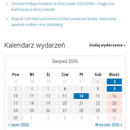
Zimowe Pokazy Fontann w Warszawie 2025/2026 – magiczna
iluminacja w sercu miasta
Rejestr Cen Nieruchomości w Warszawa już działa. Warszawa
ujawnia realne ceny transakcji
Kalendarz wydarzeń
Dodaj wydarzenie »
Sierpień 2026
Pon
Wt
Śr
Czw
Pt
Sob
Niedz
27
28
29
30
31
1
2
3
4
5
6
7
8
9
10
11
12
13
14
15
16
17
18
19
20
21
22
23
24
25
26
27
28
29
30
31
1
2
3
4
5
6
« Lipiec 2026
Wrzesień 2026 »