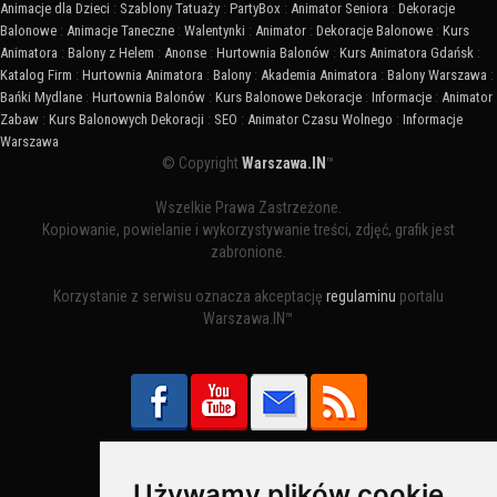
Animacje dla Dzieci
:
Szablony Tatuaży
:
PartyBox
:
Animator Seniora
:
Dekoracje
Balonowe
:
Animacje Taneczne
:
Walentynki
:
Animator
:
Dekoracje Balonowe
:
Kurs
Animatora
:
Balony z Helem
:
Anonse
:
Hurtownia Balonów
:
Kurs Animatora Gdańsk
:
Katalog Firm
:
Hurtownia Animatora
:
Balony
:
Akademia Animatora
:
Balony Warszawa
:
Bańki Mydlane
:
Hurtownia Balonów
:
Kurs Balonowe Dekoracje
:
Informacje
:
Animator
Zabaw
:
Kurs Balonowych Dekoracji
:
SEO
:
Animator Czasu Wolnego
:
Informacje
Warszawa
© Copyright
Warszawa.IN
™
Wszelkie Prawa Zastrzeżone.
Kopiowanie, powielanie i wykorzystywanie treści, zdjęć, grafik jest
zabronione.
Korzystanie z serwisu oznacza akceptację
regulaminu
portalu
Warszawa.IN™
Używamy plików cookie