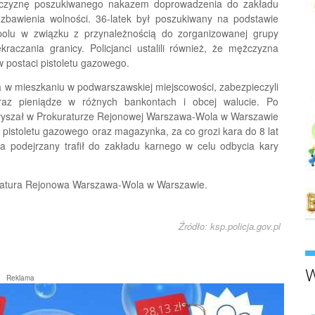
ężczyznę poszukiwanego nakazem doprowadzenia do zakładu
zbawienia wolności. 36-latek był poszukiwany na podstawie
lu w związku z przynależnością do zorganizowanej grupy
raczania granicy. Policjanci ustalili również, że mężczyzna
 postaci pistoletu gazowego.
atka w mieszkaniu w podwarszawskiej miejscowości, zabezpieczyli
az pieniądze w różnych bankontach i obcej walucie. Po
łyszał w Prokuraturze Rejonowej Warszawa-Wola w Warszawie
i pistoletu gazowego oraz magazynka, za co grozi kara do 8 lat
a podejrzany trafił do zakładu karnego w celu odbycia kary
ratura Rejonowa Warszawa-Wola w Warszawie.
Źródło: ksp.policja.gov.pl
W
Reklama