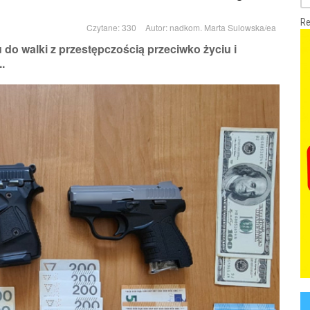
Re
Czytane: 330
Autor:
nadkom. Marta Sulowska/ea
 do walki z przestępczością przeciwko życiu i
.