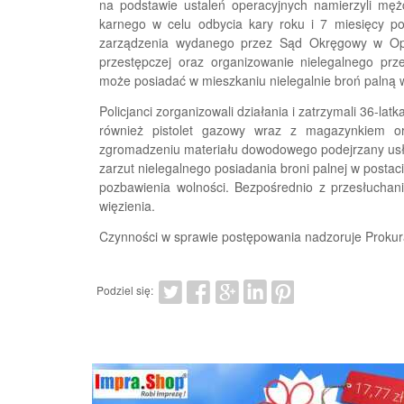
na podstawie ustaleń operacyjnych namierzyli m
karnego w celu odbycia kary roku i 7 miesięcy po
zarządzenia wydanego przez Sąd Okręgowy w Opo
przestępczej oraz organizowanie nielegalnego przek
może posiadać w mieszkaniu nielegalnie broń palną w
Policjanci zorganizowali działania i zatrzymali 36-l
również pistolet gazowy wraz z magazynkiem or
zgromadzeniu materiału dowodowego podejrzany us
zarzut nielegalnego posiadania broni palnej w postac
pozbawienia wolności. Bezpośrednio z przesłuchani
więzienia.
Czynności w sprawie postępowania nadzoruje Proku
Podziel się: