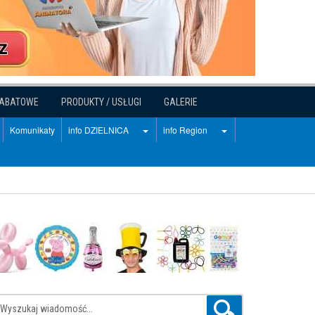
RABATOWE
PRODUKTY / USŁUGI
GALERIE
Komunikaty
info DZIELNICA
info Region