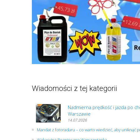
Wiadomości z tej kategorii
Nadmierna prędkość i jazda po cho
Warszawie
14.07.2026
Mandat z fotoradaru – co warto wiedzieć, aby uniknąć
Wakacyjna Bezpieczna Warszawianka