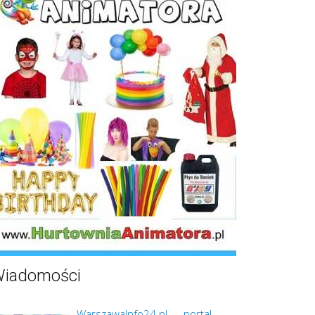
iadomości
WarszawaInfo24.pl — portal