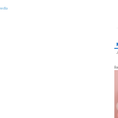
iedla
J
Re