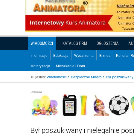
WIADOMOŚCI
KATALOG FIRM
OGŁOSZENIA
AU
Informacje
Edukacja
Wydarzenia
Biznes
Kultura i 
Motoryzacja
Mieszkanie i Dom
Tu jesteś:
Wiadomości
Bezpieczne Miasto
Był poszukiwany i
Reklama:
Był poszukiwany i nielegalnie posi