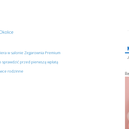
Okolice
miera w salonie Zegarownia Premium
J
o sprawdzić przed pierwszą wpłatą
bowce rodzinne
Re