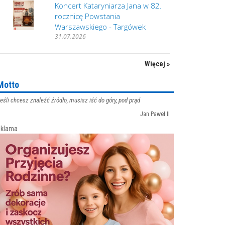
Koncert Kataryniarza Jana w 82.
rocznicę Powstania
Warszawskiego - Targówek
31.07.2026
Więcej »
Motto
eśli chcesz znaleźć źródło, musisz iść do góry, pod prąd
Jan Paweł II
klama