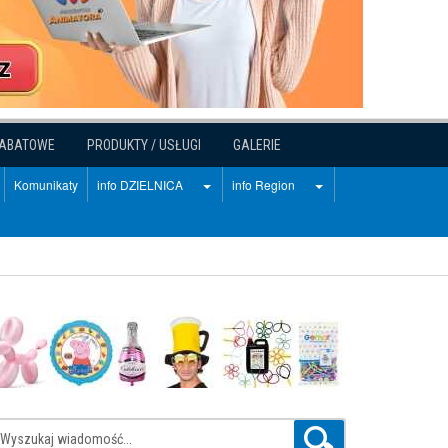
RABATOWE
PRODUKTY / USŁUGI
GALERIE
Komunikaty
info DZIELNICA
info Region