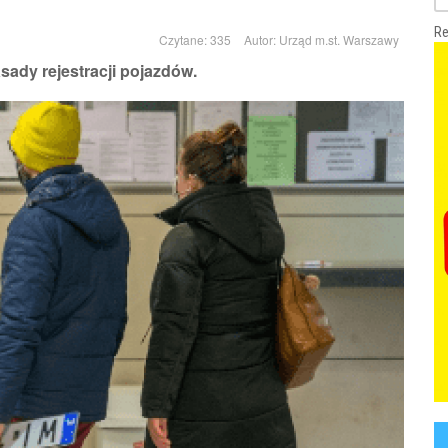
Re
Czytane: 335
Autor:
Urząd m.st. Warszawy
sady rejestracji pojazdów.