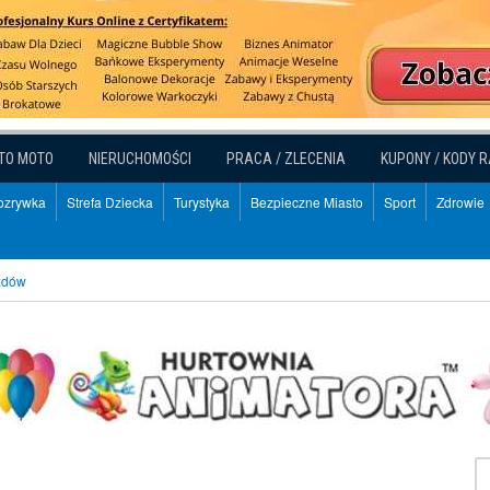
TO MOTO
NIERUCHOMOŚCI
PRACA / ZLECENIA
KUPONY / KODY 
Rozrywka
Strefa Dziecka
Turystyka
Bezpieczne Miasto
Sport
Zdrowie
azdów