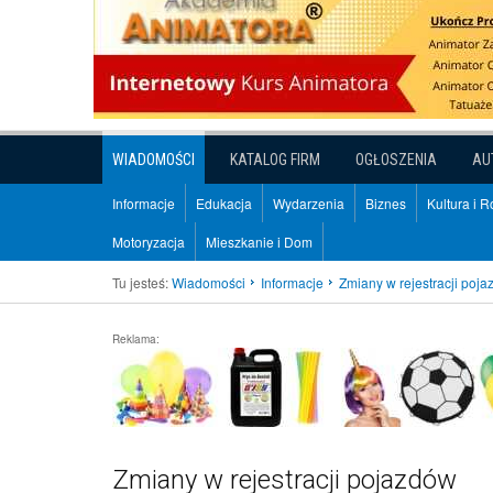
WIADOMOŚCI
KATALOG FIRM
OGŁOSZENIA
AU
Informacje
Edukacja
Wydarzenia
Biznes
Kultura i 
Motoryzacja
Mieszkanie i Dom
Tu jesteś:
Wiadomości
Informacje
Zmiany w rejestracji poj
Reklama:
Zmiany w rejestracji pojazdów