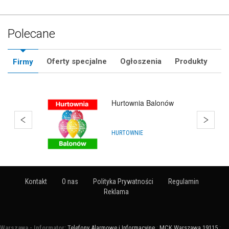
Polecane
Oferty specjalne
Ogłoszenia
Produkty
Firmy
Kurs Animatora
SZKOLENIA I KURSY
Kontakt
O nas
Polityka Prywatności
Regulamin
Reklama
Warszawa - Informator:
Telefony Alarmowe i Informacyjne
:
MCK Warszawa 19115
: