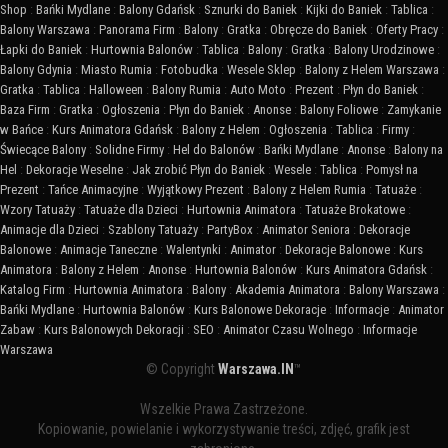
Shop
:
Bańki Mydlane
:
Balony Gdańsk
:
Sznurki do Baniek
:
Kijki do Baniek
:
Tablica
:
Balony Warszawa
:
Panorama Firm
:
Balony
:
Gratka
:
Obręcze do Baniek
:
Oferty Pracy
:
Łapki do Baniek
:
Hurtownia Balonów
:
Tablica
:
Balony
:
Gratka
:
Balony Urodzinowe
:
Balony Gdynia
:
Miasto Rumia
:
Fotobudka
:
Wesele Sklep
:
Balony z Helem Warszawa
:
Gratka
:
Tablica
:
Halloween
:
Balony Rumia
:
Auto Moto
:
Prezent
:
Płyn do Baniek
:
Baza Firm
:
Gratka
:
Ogłoszenia
:
Płyn do Baniek
:
Anonse
:
Balony Foliowe
:
Zamykanie
w Bańce
:
Kurs Animatora Gdańsk
:
Balony z Helem
:
Ogłoszenia
:
Tablica
:
Firmy
:
Świecące Balony
:
Solidne Firmy
:
Hel do Balonów
:
Bańki Mydlane
:
Anonse
:
Balony na
Hel
:
Dekoracje Weselne
:
Jak zrobić Płyn do Baniek
:
Wesele
:
Tablica
:
Pomysł na
Prezent
:
Tańce Animacyjne
:
Wyjątkowy Prezent
:
Balony z Helem Rumia
:
Tatuaże
:
Wzory Tatuaży
:
Tatuaże dla Dzieci
:
Hurtownia Animatora
:
Tatuaże Brokatowe
:
Animacje dla Dzieci
:
Szablony Tatuaży
:
PartyBox
:
Animator Seniora
:
Dekoracje
Balonowe
:
Animacje Taneczne
:
Walentynki
:
Animator
:
Dekoracje Balonowe
:
Kurs
Animatora
:
Balony z Helem
:
Anonse
:
Hurtownia Balonów
:
Kurs Animatora Gdańsk
:
Katalog Firm
:
Hurtownia Animatora
:
Balony
:
Akademia Animatora
:
Balony Warszawa
:
Bańki Mydlane
:
Hurtownia Balonów
:
Kurs Balonowe Dekoracje
:
Informacje
:
Animator
Zabaw
:
Kurs Balonowych Dekoracji
:
SEO
:
Animator Czasu Wolnego
:
Informacje
Warszawa
© Copyright
Warszawa.IN
™
Wszelkie Prawa Zastrzeżone.
Kopiowanie, powielanie i wykorzystywanie treści, zdjęć, grafik jest