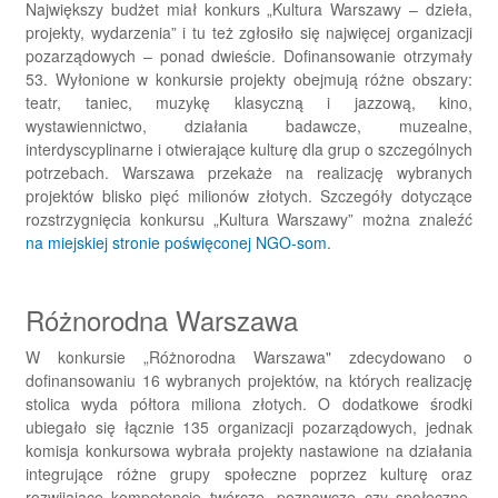
Największy budżet miał konkurs „Kultura Warszawy – dzieła,
projekty, wydarzenia” i tu też zgłosiło się najwięcej organizacji
pozarządowych – ponad dwieście. Dofinansowanie otrzymały
53. Wyłonione w konkursie projekty obejmują różne obszary:
teatr, taniec, muzykę klasyczną i jazzową, kino,
wystawiennictwo, działania badawcze, muzealne,
interdyscyplinarne i otwierające kulturę dla grup o szczególnych
potrzebach. Warszawa przekaże na realizację wybranych
projektów blisko pięć milionów złotych. Szczegóły dotyczące
rozstrzygnięcia konkursu „Kultura Warszawy” można znaleźć
na miejskiej stronie poświęconej NGO-som
.
Różnorodna Warszawa
W konkursie „Różnorodna Warszawa" zdecydowano o
dofinansowaniu 16 wybranych projektów, na których realizację
stolica wyda półtora miliona złotych. O dodatkowe środki
ubiegało się łącznie 135 organizacji pozarządowych, jednak
komisja konkursowa wybrała projekty nastawione na działania
integrujące różne grupy społeczne poprzez kulturę oraz
rozwijające kompetencje twórcze, poznawcze czy społeczne.