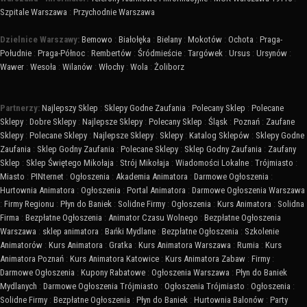
Szpitale Warszawa
:
Przychodnie Warszawa
Dzielnice Warszawy:
Bemowo
:
Białołęka
:
Bielany
:
Mokotów
:
Ochota
:
Praga-
Południe
:
Praga-Północ
:
Rembertów
:
Śródmieście
:
Targówek
:
Ursus
:
Ursynów
:
Wawer
:
Wesoła
:
Wilanów
:
Włochy
:
Wola
:
Żoliborz
Partnerzy:
Najlepszy Sklep
:
Sklepy Godne Zaufania
:
Polecany Sklep
:
Polecane
Sklepy
:
Dobre Sklepy
:
Najlepsze Sklepy
:
Polecany Sklep
:
Śląsk
:
Poznań
:
Zaufane
Sklepy
:
Polecane Sklepy
:
Najlepsze Sklepy
:
Sklepy
:
Katalog Sklepów
:
Sklepy Godne
Zaufania
:
Sklep Godny Zaufania
:
Polecane Sklepy
:
Sklep Godny Zaufania
:
Zaufany
Sklep
:
Sklep Świętego Mikołaja
:
Strój Mikołaja
:
Wiadomości Lokalne
:
Trójmiasto
:
Miasto
:
PINternet
:
Ogłoszenia
:
Akademia Animatora
:
Darmowe Ogłoszenia
:
Hurtownia Animatora
:
Ogłoszenia
:
Portal Animatora
:
Darmowe Ogłoszenia Warszawa
:
Firmy Regionu
:
Płyn do Baniek
:
Solidne Firmy
:
Ogłoszenia
:
Kurs Animatora
:
Solidna
Firma
:
Bezpłatne Ogłoszenia
:
Animator Czasu Wolnego
:
Bezpłatne Ogłoszenia
Warszawa
:
sklep animatora
:
Bańki Mydlane
:
Bezpłatne Ogłoszenia
:
Szkolenie
Animatorów
:
Kurs Animatora
:
Gratka
:
Kurs Animatora Warszawa
:
Rumia
:
Kurs
Animatora Poznań
:
Kurs Animatora Katowice
:
Kurs Animatora Zabaw
:
Firmy
:
Darmowe Ogłoszenia
:
Kupony Rabatowe
:
Ogłoszenia Warszawa
:
Płyn do Baniek
Mydlanych
:
Darmowe Ogłoszenia Trójmiasto
:
Ogłoszenia Trójmiasto
:
Ogłoszenia
:
Solidne Firmy
:
Bezpłatne Ogłoszenia
:
Płyn do Baniek
:
Hurtownia Balonów
:
Party