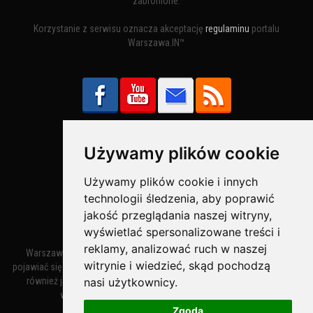
zabronione.
Korzystanie z serwisu oznacza akceptację
regulaminu
portalu
Warszawa.IN™
Używamy plików cookie
Bezpieczne Płatności obsługuje:
Używamy plików cookie i innych
technologii śledzenia, aby poprawić
jakość przeglądania naszej witryny,
wyświetlać spersonalizowane treści i
reklamy, analizować ruch w naszej
Warszawa – miasto stołeczne Warszawa. Nazwa miasta zaczęła
witrynie i wiedzieć, skąd pochodzą
pojawiać się w dokumentach w XIV wieku jako Warszewa, a od XV wieku
nasi użytkownicy.
również jako Warszowa. Zmiana nazwy na Warszawa w XV wieku
wynikała z mazowieckiej wymowy dialektycznej.
Zgoda