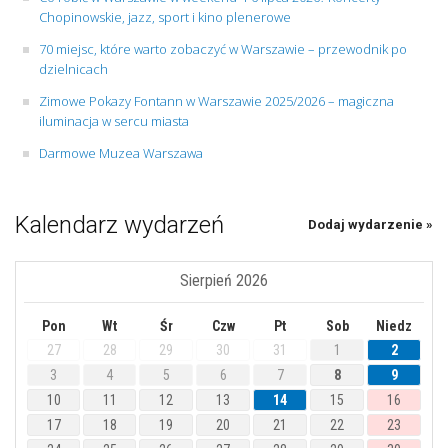
Chopinowskie, jazz, sport i kino plenerowe
70 miejsc, które warto zobaczyć w Warszawie – przewodnik po
dzielnicach
Zimowe Pokazy Fontann w Warszawie 2025/2026 – magiczna
iluminacja w sercu miasta
Darmowe Muzea Warszawa
Kalendarz wydarzeń
Dodaj wydarzenie »
Sierpień 2026
Pon
Wt
Śr
Czw
Pt
Sob
Niedz
27
28
29
30
31
1
2
3
4
5
6
7
8
9
10
11
12
13
14
15
16
17
18
19
20
21
22
23