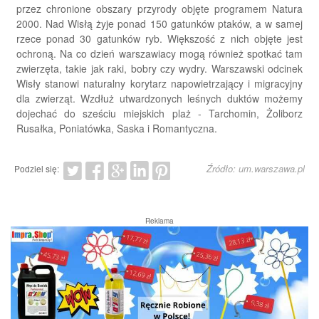
przez chronione obszary przyrody objęte programem Natura
2000. Nad Wisłą żyje ponad 150 gatunków ptaków, a w samej
rzece ponad 30 gatunków ryb. Większość z nich objęte jest
ochroną. Na co dzień warszawiacy mogą również spotkać tam
zwierzęta, takie jak raki, bobry czy wydry. Warszawski odcinek
Wisły stanowi naturalny korytarz napowietrzający i migracyjny
dla zwierząt. Wzdłuż utwardzonych leśnych duktów możemy
dojechać do sześciu miejskich plaż - Tarchomin, Żoliborz
Rusałka, Poniatówka, Saska i Romantyczna.
Źródło: um.warszawa.pl
Podziel się:
Reklama