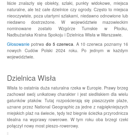
liście znalazły się obiekty, szlaki, punkty widokowe, miejsca
naturalne, ale też całe dzielnice czy ogrody. Często to miejsca
nieoczywiste, poza utartymi szlakami, niedawno odnowione lub
niedawno dostrzeżone. W województwie mazowieckim
nominowane zostało Wzgórze Tumskie w Płocku,
Nadbużańska Kraina Spokoju i Dzielnica Wisła w Warszawie.
Głosowanie
potrwa
do 5 czerwca
. A 10 czerwca poznamy 16
nowych Cudów Polski 2024 roku. Po jednym w każdym
województwie.
Dzielnica Wisła
Wisła to ostatnia duża naturalna rzeka w Europie. Prawy brzeg
zachował swój unikatowy charakter i jest siedliskiem dla wielu
gatunków ptaków. Tutaj rozpościerają się piaszczyste plaże,
uznane przez National Geographic za jedne z najpiękniejszych
miejskich plaż na świecie, tędy też biegnie ścieżka przyrodnicza
idealna na wyprawy rowerowe. W tym roku oba brzegi rzeki
połączył nowy most pieszo-rowerowy.