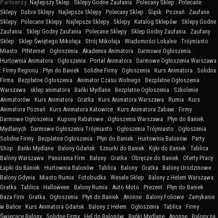
Partnerzy:
Najlepszy Sklep
:
Sklepy Godne Zaufania
:
Polecany Sklep
:
Polecane
Sklepy
:
Dobre Sklepy
:
Najlepsze Sklepy
:
Polecany Sklep
:
Śląsk
:
Poznań
:
Zaufane
Sklepy
:
Polecane Sklepy
:
Najlepsze Sklepy
:
Sklepy
:
Katalog Sklepów
:
Sklepy Godne
Zaufania
:
Sklep Godny Zaufania
:
Polecane Sklepy
:
Sklep Godny Zaufania
:
Zaufany
Sklep
:
Sklep Świętego Mikołaja
:
Strój Mikołaja
:
Wiadomości Lokalne
:
Trójmiasto
:
Miasto
:
PINternet
:
Ogłoszenia
:
Akademia Animatora
:
Darmowe Ogłoszenia
:
Hurtownia Animatora
:
Ogłoszenia
:
Portal Animatora
:
Darmowe Ogłoszenia Warszawa
:
Firmy Regionu
:
Płyn do Baniek
:
Solidne Firmy
:
Ogłoszenia
:
Kurs Animatora
:
Solidna
Firma
:
Bezpłatne Ogłoszenia
:
Animator Czasu Wolnego
:
Bezpłatne Ogłoszenia
Warszawa
:
sklep animatora
:
Bańki Mydlane
:
Bezpłatne Ogłoszenia
:
Szkolenie
Animatorów
:
Kurs Animatora
:
Gratka
:
Kurs Animatora Warszawa
:
Rumia
:
Kurs
Animatora Poznań
:
Kurs Animatora Katowice
:
Kurs Animatora Zabaw
:
Firmy
:
Darmowe Ogłoszenia
:
Kupony Rabatowe
:
Ogłoszenia Warszawa
:
Płyn do Baniek
Mydlanych
:
Darmowe Ogłoszenia Trójmiasto
:
Ogłoszenia Trójmiasto
:
Ogłoszenia
:
Solidne Firmy
:
Bezpłatne Ogłoszenia
:
Płyn do Baniek
:
Hurtownia Balonów
:
Party
Shop
:
Bańki Mydlane
:
Balony Gdańsk
:
Sznurki do Baniek
:
Kijki do Baniek
:
Tablica
:
Balony Warszawa
:
Panorama Firm
:
Balony
:
Gratka
:
Obręcze do Baniek
:
Oferty Pracy
:
Łapki do Baniek
:
Hurtownia Balonów
:
Tablica
:
Balony
:
Gratka
:
Balony Urodzinowe
:
Balony Gdynia
:
Miasto Rumia
:
Fotobudka
:
Wesele Sklep
:
Balony z Helem Warszawa
:
Gratka
:
Tablica
:
Halloween
:
Balony Rumia
:
Auto Moto
:
Prezent
:
Płyn do Baniek
:
Baza Firm
:
Gratka
:
Ogłoszenia
:
Płyn do Baniek
:
Anonse
:
Balony Foliowe
:
Zamykanie
w Bańce
:
Kurs Animatora Gdańsk
:
Balony z Helem
:
Ogłoszenia
:
Tablica
:
Firmy
:
Świecące Balony
:
Solidne Firmy
:
Hel do Balonów
:
Bańki Mydlane
:
Anonse
:
Balony na