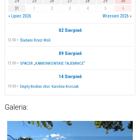
24
25
26
27
28
29
30
31
1
2
3
4
5
6
« Lipiec 2026
Wrzesień 2026 »
02 Sierpień
12:00
Śladami Rzezi Woli
09 Sierpień
12:00
SPACER „KAMIONKOWSKIE TAJEMNICE”
14 Sierpień
19:30
Empty Bodies chor. Karolina Kroczak
Galeria: