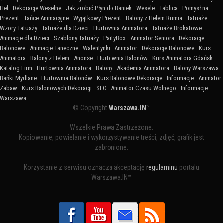
Hel
:
Dekoracje Weselne
:
Jak zrobić Płyn do Baniek
:
Wesele
:
Tablica
:
Pomysł na
Prezent
:
Tańce Animacyjne
:
Wyjątkowy Prezent
:
Balony z Helem Rumia
:
Tatuaże
:
Wzory Tatuaży
:
Tatuaże dla Dzieci
:
Hurtownia Animatora
:
Tatuaże Brokatowe
:
Animacje dla Dzieci
:
Szablony Tatuaży
:
PartyBox
:
Animator Seniora
:
Dekoracje
Balonowe
:
Animacje Taneczne
:
Walentynki
:
Animator
:
Dekoracje Balonowe
:
Kurs
Animatora
:
Balony z Helem
:
Anonse
:
Hurtownia Balonów
:
Kurs Animatora Gdańsk
:
Katalog Firm
:
Hurtownia Animatora
:
Balony
:
Akademia Animatora
:
Balony Warszawa
:
Bańki Mydlane
:
Hurtownia Balonów
:
Kurs Balonowe Dekoracje
:
Informacje
:
Animator
Zabaw
:
Kurs Balonowych Dekoracji
:
SEO
:
Animator Czasu Wolnego
:
Informacje
Warszawa
© Copyright
Warszawa.IN
™
Wszelkie Prawa Zastrzeżone.
Kopiowanie, powielanie i wykorzystywanie treści, zdjęć, grafik jest
zabronione.
Korzystanie z serwisu oznacza akceptację
regulaminu
portalu
Warszawa.IN™