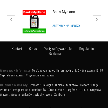
Estate Polska
BIURA NIERUCHOMOŚCI
Kontakt
O nas
Polityka Prywatności
Regulamin
Reklama
Warszawa - Informator:
Telefony Alarmowe i Informacyjne
:
MCK Warszawa 19115
:
Szpitale Warszawa
:
Przychodnie Warszawa
Dzielnice Warszawy:
Bemowo
:
Białołęka
:
Bielany
:
Mokotów
:
Ochota
:
Praga-
Południe
:
Praga-Północ
:
Rembertów
:
Śródmieście
:
Targówek
:
Ursus
:
Ursynów
:
Wawer
:
Wesoła
:
Wilanów
:
Włochy
:
Wola
:
Żoliborz