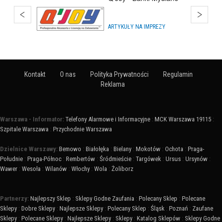
Warszawa
HURTOWNIE
Kontakt
O nas
Polityka Prywatności
Regulamin
Reklama
Warszawa - Informator:
Telefony Alarmowe i Informacyjne
:
MCK Warszawa 19115
:
Szpitale Warszawa
:
Przychodnie Warszawa
Dzielnice Warszawy:
Bemowo
:
Białołęka
:
Bielany
:
Mokotów
:
Ochota
:
Praga-
Południe
:
Praga-Północ
:
Rembertów
:
Śródmieście
:
Targówek
:
Ursus
:
Ursynów
:
Wawer
:
Wesoła
:
Wilanów
:
Włochy
:
Wola
:
Żoliborz
Partnerzy:
Najlepszy Sklep
:
Sklepy Godne Zaufania
:
Polecany Sklep
:
Polecane
Sklepy
:
Dobre Sklepy
:
Najlepsze Sklepy
:
Polecany Sklep
:
Śląsk
:
Poznań
:
Zaufane
Sklepy
:
Polecane Sklepy
:
Najlepsze Sklepy
:
Sklepy
:
Katalog Sklepów
:
Sklepy Godne