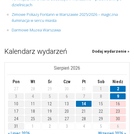
dzielnicach
Zimowe Pokazy Fontann w Warszawie 2025/2026 – magiczna
iluminacja w sercu miasta
Darmowe Muzea Warszawa
Kalendarz wydarzeń
Dodaj wydarzenie »
Sierpień 2026
Pon
Wt
Śr
Czw
Pt
Sob
Niedz
27
28
29
30
31
1
2
3
4
5
6
7
8
9
10
11
12
13
14
15
16
17
18
19
20
21
22
23
24
25
26
27
28
29
30
31
1
2
3
4
5
6
« Lipiec 2026
Wrzesień 2026 »