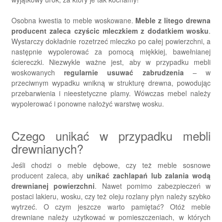
Osobna kwestia to meble woskowane.
Meble z litego drewna
producent zaleca czyścic mleczkiem z dodatkiem wosku
.
Wystarczy dokładnie rozetrzeć mleczko po całej powierzchni, a
następnie wypolerować za pomocą miękkiej, bawełnianej
ściereczki. Niezwykle ważne jest, aby w przypadku mebli
woskowanych
regularnie usuwać zabrudzenia
– w
przeciwnym wypadku wnikną w strukturę drewna, powodując
przebarwienia i nieestetyczne plamy. Wówczas mebel należy
wypolerować i ponowne nałożyć warstwę wosku.
Czego unikać w przypadku mebli
drewnianych?
Jeśli chodzi o meble dębowe, czy też meble sosnowe
producent zaleca, aby
unikać zachlapań lub zalania wodą
drewnianej powierzchni
. Nawet pomimo zabezpieczeń w
postaci lakieru, wosku, czy też oleju rozlany płyn należy szybko
wytrzeć. O czym jeszcze warto pamiętać? Otóż meble
drewniane należy użytkować w pomieszczeniach, w których