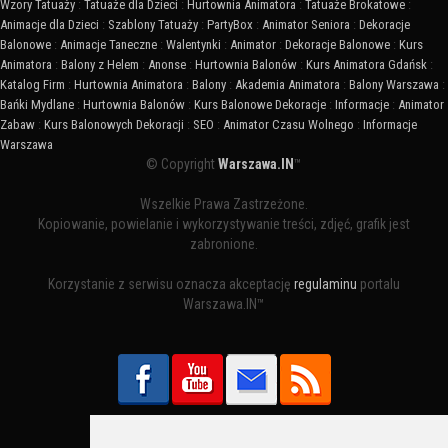
Wzory Tatuaży
:
Tatuaże dla Dzieci
:
Hurtownia Animatora
:
Tatuaże Brokatowe
:
Animacje dla Dzieci
:
Szablony Tatuaży
:
PartyBox
:
Animator Seniora
:
Dekoracje
Balonowe
:
Animacje Taneczne
:
Walentynki
:
Animator
:
Dekoracje Balonowe
:
Kurs
Animatora
:
Balony z Helem
:
Anonse
:
Hurtownia Balonów
:
Kurs Animatora Gdańsk
:
Katalog Firm
:
Hurtownia Animatora
:
Balony
:
Akademia Animatora
:
Balony Warszawa
:
Bańki Mydlane
:
Hurtownia Balonów
:
Kurs Balonowe Dekoracje
:
Informacje
:
Animator
Zabaw
:
Kurs Balonowych Dekoracji
:
SEO
:
Animator Czasu Wolnego
:
Informacje
Warszawa
© Copyright
Warszawa.IN
™
Wszelkie Prawa Zastrzeżone.
Kopiowanie, powielanie i wykorzystywanie treści, zdjęć, grafik jest
zabronione.
Korzystanie z serwisu oznacza akceptację
regulaminu
portalu
Warszawa.IN™