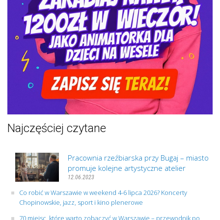
Najczęściej czytane
Pracownia rzeźbiarska przy Bugaj – miasto
promuje kolejne artystyczne atelier
12.06.2023
Co robić w Warszawie w weekend 4-6 lipca 2026? Koncerty
Chopinowskie, jazz, sport i kino plenerowe
70 miejsc, które warto zobaczyć w Warszawie – przewodnik po