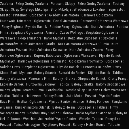
Zaufania
:
Sklep Godny Zaufania
:
Polecane Sklepy
:
Sklep Godny Zaufania
:
Zaufany
Sklep
:
Sklep Świętego Mikołaja
:
Strój Mikołaja
:
Wiadomości Lokalne
:
Trójmiasto
:
Miasto
:
PINternet
:
Ogłoszenia
:
Akademia Animatora
:
Darmowe Ogłoszenia
:
Hurtownia Animatora
:
Ogłoszenia
:
Portal Animatora
:
Darmowe Ogłoszenia Warszawa
:
Firmy Regionu
:
Płyn do Baniek
:
Solidne Firmy
:
Ogłoszenia
:
Kurs Animatora
:
Solidna
Firma
:
Bezpłatne Ogłoszenia
:
Animator Czasu Wolnego
:
Bezpłatne Ogłoszenia
Warszawa
:
sklep animatora
:
Bańki Mydlane
:
Bezpłatne Ogłoszenia
:
Szkolenie
Animatorów
:
Kurs Animatora
:
Gratka
:
Kurs Animatora Warszawa
:
Rumia
:
Kurs
Animatora Poznań
:
Kurs Animatora Katowice
:
Kurs Animatora Zabaw
:
Firmy
:
Darmowe Ogłoszenia
:
Kupony Rabatowe
:
Ogłoszenia Warszawa
:
Płyn do Baniek
Mydlanych
:
Darmowe Ogłoszenia Trójmiasto
:
Ogłoszenia Trójmiasto
:
Ogłoszenia
:
Solidne Firmy
:
Bezpłatne Ogłoszenia
:
Płyn do Baniek
:
Hurtownia Balonów
:
Party
Shop
:
Bańki Mydlane
:
Balony Gdańsk
:
Sznurki do Baniek
:
Kijki do Baniek
:
Tablica
:
Balony Warszawa
:
Panorama Firm
:
Balony
:
Gratka
:
Obręcze do Baniek
:
Oferty Pracy
:
Łapki do Baniek
:
Hurtownia Balonów
:
Tablica
:
Balony
:
Gratka
:
Balony Urodzinowe
:
Balony Gdynia
:
Miasto Rumia
:
Fotobudka
:
Wesele Sklep
:
Balony z Helem Warszawa
:
Gratka
:
Tablica
:
Halloween
:
Balony Rumia
:
Auto Moto
:
Prezent
:
Płyn do Baniek
:
Baza Firm
:
Gratka
:
Ogłoszenia
:
Płyn do Baniek
:
Anonse
:
Balony Foliowe
:
Zamykanie
w Bańce
:
Kurs Animatora Gdańsk
:
Balony z Helem
:
Ogłoszenia
:
Tablica
:
Firmy
:
Świecące Balony
:
Solidne Firmy
:
Hel do Balonów
:
Bańki Mydlane
:
Anonse
:
Balony na
Hel
:
Dekoracje Weselne
:
Jak zrobić Płyn do Baniek
:
Wesele
:
Tablica
:
Pomysł na
Prezent
:
Tańce Animacyjne
:
Wyjątkowy Prezent
:
Balony z Helem Rumia
:
Tatuaże
: