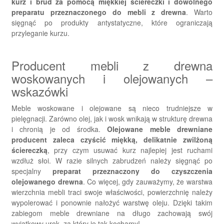
kurz i brud za pomocą miękkiej ściereczki i dowolnego
preparatu przeznaczonego do mebli z drewna
. Warto
sięgnąć po produkty antystatyczne, które ograniczają
przyleganie kurzu.
Producent mebli z drewna
woskowanych i olejowanych –
wskazówki
Meble woskowane i olejowane są nieco trudniejsze w
pielęgnacji. Zarówno olej, jak i wosk wnikają w strukturę drewna
i chronią je od środka.
Olejowane meble drewniane
producent zaleca czyścić miękką, delikatnie zwilżoną
ściereczką
, przy czym usuwać kurz najlepiej jest ruchami
wzdłuż słoi. W razie silnych zabrudzeń należy sięgnąć po
specjalny
preparat przeznaczony do czyszczenia
olejowanego drewna
. Co więcej, gdy zauważymy, że warstwa
wierzchnia mebli traci swoje właściwości, powierzchnię należy
wypolerować i ponownie nałożyć warstwę oleju. Dzięki takim
zabiegom meble drewniane na długo zachowają swój
wyjątkowy urok, za który je tak kochamy!