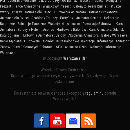
Hel
:
Dekoracje Weselne
:
Jak zrobić Płyn do Baniek
:
Wesele
:
Tablica
:
Pomysł na
Prezent
:
Tańce Animacyjne
:
Wyjątkowy Prezent
:
Balony z Helem Rumia
:
Tatuaże
:
Wzory Tatuaży
:
Tatuaże dla Dzieci
:
Hurtownia Animatora
:
Tatuaże Brokatowe
:
Animacje dla Dzieci
:
Szablony Tatuaży
:
PartyBox
:
Animator Seniora
:
Dekoracje
Balonowe
:
Animacje Taneczne
:
Walentynki
:
Animator
:
Dekoracje Balonowe
:
Kurs
Animatora
:
Balony z Helem
:
Anonse
:
Hurtownia Balonów
:
Kurs Animatora Gdańsk
:
Katalog Firm
:
Hurtownia Animatora
:
Balony
:
Akademia Animatora
:
Balony Warszawa
:
Bańki Mydlane
:
Hurtownia Balonów
:
Kurs Balonowe Dekoracje
:
Informacje
:
Animator
Zabaw
:
Kurs Balonowych Dekoracji
:
SEO
:
Animator Czasu Wolnego
:
Informacje
Warszawa
© Copyright
Warszawa.IN
™
Wszelkie Prawa Zastrzeżone.
Kopiowanie, powielanie i wykorzystywanie treści, zdjęć, grafik jest
zabronione.
Korzystanie z serwisu oznacza akceptację
regulaminu
portalu
Warszawa.IN™