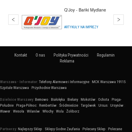
Estate Polska
BIURA NIERUCHOMOŚCI
Kontakt
O nas
Polityka Prywatności
Regulamin
Reklama
Warszawa - Informator:
Telefony Alarmowe i Informacyjne
:
MCK Warszawa 19115
:
Szpitale Warszawa
:
Przychodnie Warszawa
Dzielnice Warszawy:
Bemowo
:
Białołęka
:
Bielany
:
Mokotów
:
Ochota
:
Praga-
Południe
:
Praga-Północ
:
Rembertów
:
Śródmieście
:
Targówek
:
Ursus
:
Ursynów
:
Wawer
:
Wesoła
:
Wilanów
:
Włochy
:
Wola
:
Żoliborz
Partnerzy:
Najlepszy Sklep
:
Sklepy Godne Zaufania
:
Polecany Sklep
:
Polecane