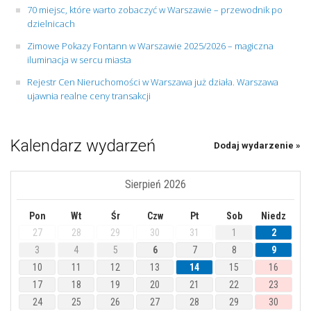
70 miejsc, które warto zobaczyć w Warszawie – przewodnik po
dzielnicach
Zimowe Pokazy Fontann w Warszawie 2025/2026 – magiczna
iluminacja w sercu miasta
Rejestr Cen Nieruchomości w Warszawa już działa. Warszawa
ujawnia realne ceny transakcji
Kalendarz wydarzeń
Dodaj wydarzenie »
Sierpień 2026
Pon
Wt
Śr
Czw
Pt
Sob
Niedz
27
28
29
30
31
1
2
3
4
5
6
7
8
9
10
11
12
13
14
15
16
17
18
19
20
21
22
23
24
25
26
27
28
29
30