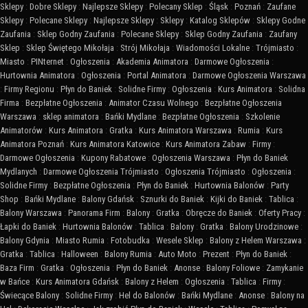
Sklepy
:
Dobre Sklepy
:
Najlepsze Sklepy
:
Polecany Sklep
:
Śląsk
:
Poznań
:
Zaufane
Sklepy
:
Polecane Sklepy
:
Najlepsze Sklepy
:
Sklepy
:
Katalog Sklepów
:
Sklepy Godne
Zaufania
:
Sklep Godny Zaufania
:
Polecane Sklepy
:
Sklep Godny Zaufania
:
Zaufany
Sklep
:
Sklep Świętego Mikołaja
:
Strój Mikołaja
:
Wiadomości Lokalne
:
Trójmiasto
:
Miasto
:
PINternet
:
Ogłoszenia
:
Akademia Animatora
:
Darmowe Ogłoszenia
:
Hurtownia Animatora
:
Ogłoszenia
:
Portal Animatora
:
Darmowe Ogłoszenia Warszawa
:
Firmy Regionu
:
Płyn do Baniek
:
Solidne Firmy
:
Ogłoszenia
:
Kurs Animatora
:
Solidna
Firma
:
Bezpłatne Ogłoszenia
:
Animator Czasu Wolnego
:
Bezpłatne Ogłoszenia
Warszawa
:
sklep animatora
:
Bańki Mydlane
:
Bezpłatne Ogłoszenia
:
Szkolenie
Animatorów
:
Kurs Animatora
:
Gratka
:
Kurs Animatora Warszawa
:
Rumia
:
Kurs
Animatora Poznań
:
Kurs Animatora Katowice
:
Kurs Animatora Zabaw
:
Firmy
:
Darmowe Ogłoszenia
:
Kupony Rabatowe
:
Ogłoszenia Warszawa
:
Płyn do Baniek
Mydlanych
:
Darmowe Ogłoszenia Trójmiasto
:
Ogłoszenia Trójmiasto
:
Ogłoszenia
:
Solidne Firmy
:
Bezpłatne Ogłoszenia
:
Płyn do Baniek
:
Hurtownia Balonów
:
Party
Shop
:
Bańki Mydlane
:
Balony Gdańsk
:
Sznurki do Baniek
:
Kijki do Baniek
:
Tablica
:
Balony Warszawa
:
Panorama Firm
:
Balony
:
Gratka
:
Obręcze do Baniek
:
Oferty Pracy
:
Łapki do Baniek
:
Hurtownia Balonów
:
Tablica
:
Balony
:
Gratka
:
Balony Urodzinowe
:
Balony Gdynia
:
Miasto Rumia
:
Fotobudka
:
Wesele Sklep
:
Balony z Helem Warszawa
:
Gratka
:
Tablica
:
Halloween
:
Balony Rumia
:
Auto Moto
:
Prezent
:
Płyn do Baniek
:
Baza Firm
:
Gratka
:
Ogłoszenia
:
Płyn do Baniek
:
Anonse
:
Balony Foliowe
:
Zamykanie
w Bańce
:
Kurs Animatora Gdańsk
:
Balony z Helem
:
Ogłoszenia
:
Tablica
:
Firmy
:
Świecące Balony
:
Solidne Firmy
:
Hel do Balonów
:
Bańki Mydlane
:
Anonse
:
Balony na