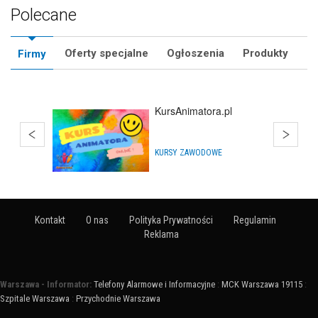
Polecane
Oferty specjalne
Ogłoszenia
Produkty
Firmy
Bańki Mydlane
HURTOWNIE
Kontakt
O nas
Polityka Prywatności
Regulamin
Reklama
Warszawa - Informator:
Telefony Alarmowe i Informacyjne
:
MCK Warszawa 19115
:
Szpitale Warszawa
:
Przychodnie Warszawa