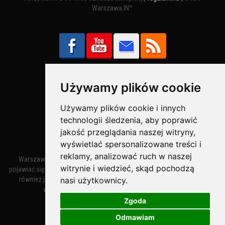
Warszawa.IN™
Używamy plików cookie
Bezpieczne Płatności obsługuje:
Używamy plików cookie i innych
technologii śledzenia, aby poprawić
jakość przeglądania naszej witryny,
wyświetlać spersonalizowane treści i
reklamy, analizować ruch w naszej
Warszawa – miasto stołeczne Warszawa. Nazwa miasta zaczęła
witrynie i wiedzieć, skąd pochodzą
pojawiać się w dokumentach w XIV wieku jako Warszewa, a od XV wieku
nasi użytkownicy.
również jako Warszowa. Zmiana nazwy na Warszawa w XV wieku
wynikała z mazowieckiej wymowy dialektycznej.
Zgoda
Odmawiam