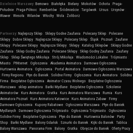
Dzielnice Warszawy:
Bemowo
:
Białołęka
:
Bielany
:
Mokotów
:
Ochota
:
Praga-
Południe
:
Praga-Północ
:
Rembertów
:
Śródmieście
:
Targówek
:
Ursus
:
Ursynów
:
Wawer
:
Wesoła
:
Wilanów
:
Włochy
:
Wola
:
Żoliborz
Partnerzy:
Najlepszy Sklep
:
Sklepy Godne Zaufania
:
Polecany Sklep
:
Polecane
Sklepy
:
Dobre Sklepy
:
Najlepsze Sklepy
:
Polecany Sklep
:
Śląsk
:
Poznań
:
Zaufane
Sklepy
:
Polecane Sklepy
:
Najlepsze Sklepy
:
Sklepy
:
Katalog Sklepów
:
Sklepy Godne
Zaufania
:
Sklep Godny Zaufania
:
Polecane Sklepy
:
Sklep Godny Zaufania
:
Zaufany
Sklep
:
Sklep Świętego Mikołaja
:
Strój Mikołaja
:
Wiadomości Lokalne
:
Trójmiasto
:
Miasto
:
PINternet
:
Ogłoszenia
:
Akademia Animatora
:
Darmowe Ogłoszenia
:
Hurtownia Animatora
:
Ogłoszenia
:
Portal Animatora
:
Darmowe Ogłoszenia Warszawa
:
Firmy Regionu
:
Płyn do Baniek
:
Solidne Firmy
:
Ogłoszenia
:
Kurs Animatora
:
Solidna
Firma
:
Bezpłatne Ogłoszenia
:
Animator Czasu Wolnego
:
Bezpłatne Ogłoszenia
Warszawa
:
sklep animatora
:
Bańki Mydlane
:
Bezpłatne Ogłoszenia
:
Szkolenie
Animatorów
:
Kurs Animatora
:
Gratka
:
Kurs Animatora Warszawa
:
Rumia
:
Kurs
Animatora Poznań
:
Kurs Animatora Katowice
:
Kurs Animatora Zabaw
:
Firmy
:
Darmowe Ogłoszenia
:
Kupony Rabatowe
:
Ogłoszenia Warszawa
:
Płyn do Baniek
Mydlanych
:
Darmowe Ogłoszenia Trójmiasto
:
Ogłoszenia Trójmiasto
:
Ogłoszenia
:
Solidne Firmy
:
Bezpłatne Ogłoszenia
:
Płyn do Baniek
:
Hurtownia Balonów
:
Party
Shop
:
Bańki Mydlane
:
Balony Gdańsk
:
Sznurki do Baniek
:
Kijki do Baniek
:
Tablica
:
Balony Warszawa
:
Panorama Firm
:
Balony
:
Gratka
:
Obręcze do Baniek
:
Oferty Pracy
: