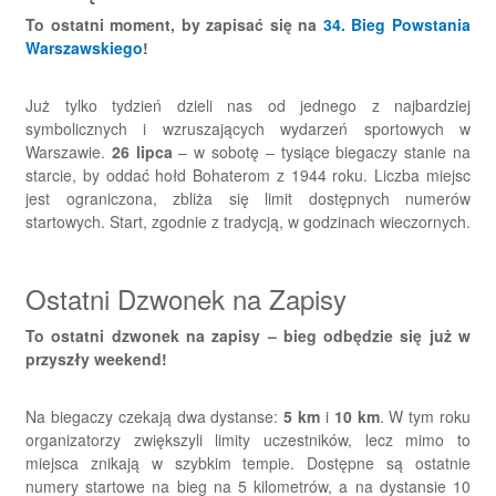
To ostatni moment, by zapisać się na
34. Bieg Powstania
Warszawskiego
!
Już tylko tydzień dzieli nas od jednego z najbardziej
symbolicznych i wzruszających wydarzeń sportowych w
Warszawie.
26 lipca
– w sobotę – tysiące biegaczy stanie na
starcie, by oddać hołd Bohaterom z 1944 roku. Liczba miejsc
jest ograniczona, zbliża się limit dostępnych numerów
startowych. Start, zgodnie z tradycją, w godzinach wieczornych.
Ostatni Dzwonek na Zapisy
To ostatni dzwonek na zapisy – bieg odbędzie się już w
przyszły weekend!
Na biegaczy czekają dwa dystanse:
5 km
i
10 km
. W tym roku
organizatorzy zwiększyli limity uczestników, lecz mimo to
miejsca znikają w szybkim tempie. Dostępne są ostatnie
numery startowe na bieg na 5 kilometrów, a na dystansie 10