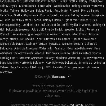
Łapki do Baniek
:
Hurtownia Balonów
:
Tablica
:
Balony
:
Gratka
:
Balony Urodzinowe
:
Balony Gdynia
:
Miasto Rumia
:
Fotobudka
:
Wesele Sklep
:
Balony z Helem Warszawa
:
Gratka
:
Tablica
:
Halloween
:
Balony Rumia
:
Auto Moto
:
Prezent
:
Płyn do Baniek
:
Baza Firm
:
Gratka
:
Ogłoszenia
:
Płyn do Baniek
:
Anonse
:
Balony Foliowe
:
Zamykanie
w Bańce
:
Kurs Animatora Gdańsk
:
Balony z Helem
:
Ogłoszenia
:
Tablica
:
Firmy
:
Świecące Balony
:
Solidne Firmy
:
Hel do Balonów
:
Bańki Mydlane
:
Anonse
:
Balony na
Hel
:
Dekoracje Weselne
:
Jak zrobić Płyn do Baniek
:
Wesele
:
Tablica
:
Pomysł na
Prezent
:
Tańce Animacyjne
:
Wyjątkowy Prezent
:
Balony z Helem Rumia
:
Tatuaże
:
Wzory Tatuaży
:
Tatuaże dla Dzieci
:
Hurtownia Animatora
:
Tatuaże Brokatowe
:
Animacje dla Dzieci
:
Szablony Tatuaży
:
PartyBox
:
Animator Seniora
:
Dekoracje
Balonowe
:
Animacje Taneczne
:
Walentynki
:
Animator
:
Dekoracje Balonowe
:
Kurs
Animatora
:
Balony z Helem
:
Anonse
:
Hurtownia Balonów
:
Kurs Animatora Gdańsk
:
Katalog Firm
:
Hurtownia Animatora
:
Balony
:
Akademia Animatora
:
Balony Warszawa
:
Bańki Mydlane
:
Hurtownia Balonów
:
Kurs Balonowe Dekoracje
:
Informacje
:
Animator
Zabaw
:
Kurs Balonowych Dekoracji
:
SEO
:
Animator Czasu Wolnego
:
Informacje
Warszawa
© Copyright
Warszawa.IN
™
Wszelkie Prawa Zastrzeżone.
Kopiowanie, powielanie i wykorzystywanie treści, zdjęć, grafik jest
zabronione.
Korzystanie z serwisu oznacza akceptację
regulaminu
portalu